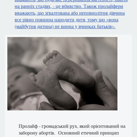
на ранніх стадіях, - це вбивство. Також пролайфери
вважають, що зґвалтована або неповнолітня дівчина
все рівно повинна народити дитя, тому що «вона
(майбутня дитина) не винна у вчинках батьків».
Пролайф - громадський рух, який орієнтований на
заборону абортів. Основний етичний принцип