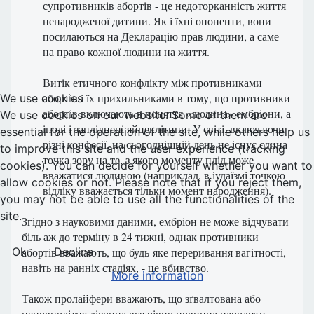
супротивників абортів - це недоторканність життя
ненародженої дитини. Як і їхні опоненти, вони
посилаються на Декларацію прав людини, а саме
на право кожної людини на життя.
Витік етичного конфлікту між противниками
абортів і їх прихильниками в тому, що противники
We use cookies
абортів включають в поняття «людина» ембріони, а
We use cookies on our website. Some of them are
іноді і запліднені яйцеклітини. У світі, включаючи
essential for the operation of the site, while others help us
різні конфесії, на сьогоднішній день не існує єдина
to improve this site and the user experience (tracking
точка зору на те, з якого моменту плід може
cookies). You can decide for yourself whether you want to
вважатися людиною (наприклад, в іудаїзмі точкою
allow cookies or not. Please note that if you reject them,
відліку вважається тільки момент народження).
you may not be able to use all the functionalities of the
site.
Згідно з науковими даними, ембріон не може відчувати
біль аж до терміну в 24 тижні, однак противники
Ok
Decline
абортів вважають, що будь-яке переривання вагітності,
навіть на ранніх стадіях, - це вбивство.
More information
Також пролайфери вважають, що зґвалтована або
неповнолітня дівчина все рівно повинна народити