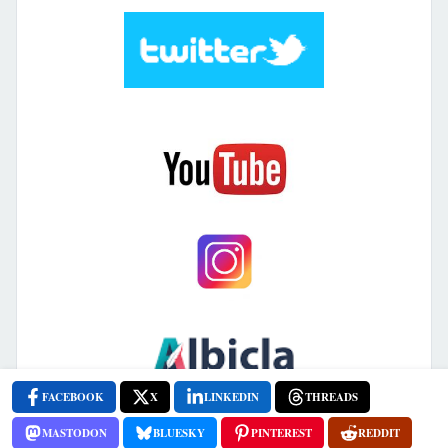
FACEBOOK
X
LINKEDIN
THREADS
MASTODON
BLUESKY
PINTEREST
REDDIT