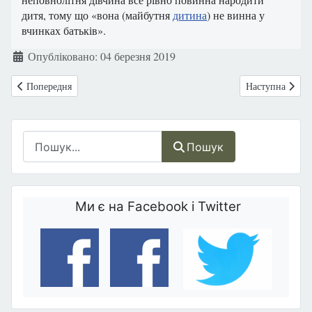
дитя, тому що «вона (майбутня
дитина
) не винна у
вчинках батьків».
Деталі
Опубліковано: 04 березня 2019
Попередня стаття: Зцілення після аборту можливе!
Наступна стаття
Попередня
Наступна
Пошук
Пошук
Ми є на Facebook і Twitter