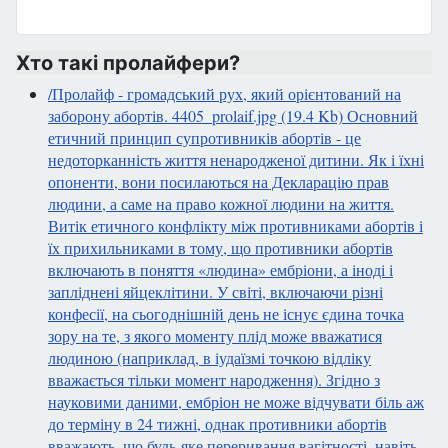
Хто такі пролайфери?
/Пролайф - громадський рух, який орієнтований на
заборону абортів. 4405_prolaif.jpg (19.4 Kb) Основний
етичний принцип супротивників абортів - це
недоторканність життя ненародженої дитини. Як і їхні
опоненти, вони посилаються на Декларацію прав
людини, а саме на право кожної людини на життя.
Витік етичного конфлікту між противниками абортів і
їх прихильниками в тому, що противники абортів
включають в поняття «людина» ембріони, а іноді і
запліднені яйцеклітини. У світі, включаючи різні
конфесії, на сьогоднішній день не існує єдина точка
зору на те, з якого моменту плід може вважатися
людиною (наприклад, в іудаїзмі точкою відліку
вважається тільки момент народження). Згідно з
науковими даними, ембріон не може відчувати біль аж
до терміну в 24 тижні, однак противники абортів
вважають, що будь-яке переривання вагітності, навіть