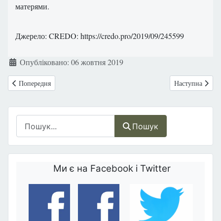
матерями.
Джерело: CREDO: https://credo.pro/2019/09/245599
Деталі
Опубліковано: 06 жовтня 2019
Попередня стаття: Українa: Форум, присвячений кризовій вагітності
Наступна ста
Попередня
Наступна
Пошук
Пошук
Ми є на Facebook і Twitter