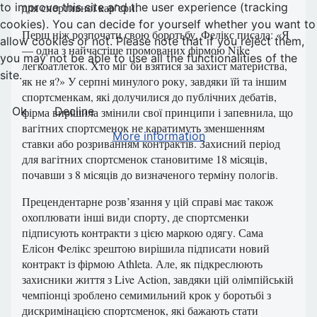
для спортивної кар’єри.
to improve this site and the user experience (tracking
cookies). You can decide for yourself whether you want to
Перш ніж розпочати свою боротьбу, Фелікс писала: «Я
allow cookies or not. Please note that if you reject them,
— одна з найчастіше промованих фірмою Nike
you may not be able to use all the functionalities of the
легкоатлеток. Хто міг би взятися за захист материства,
site.
як не я?» У серпні минулого року, завдяки їй та іншим
спортсменкам, які долучилися до публічних дебатів,
Ok
Decline
фірма вирішила змінили свої принципи і запевнила, що
вагітних спортсменок не каратимуть зменшенням
More information
ставки або розриванням контрактів. Захисний період
для вагітних спортсменок становитиме 18 місяців,
почавши з 8 місяців до визначеного терміну пологів.
Прецендентарне розв’язання у цій справі має також
охоплювати інші види спорту, де спортсменки
підписують контракти з цією маркою одягу. Сама
Елісон Фелікс зрештою вирішила підписати новий
контракт із фірмою Athleta. Але, як підкреслюють
захисники життя з Live Action, завдяки цій олімпійській
чемпіонці зроблено семимильний крок у боротьбі з
дискримінацією спортсменок, які бажають стати