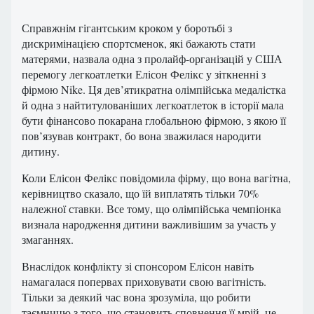
Справжнім гігантським кроком у боротьбі з
дискримінацією спортсменок, які бажають стати
матерями, назвала одна з пролайф-організацій у США
перемогу легкоатлетки Елісон Фелікс у зіткненні з
фірмою Nike. Ця дев’ятикратна олімпійська медалістка
й одна з найтитулованіших легкоатлеток в історії мала
бути фінансово покарана глобальною фірмою, з якою її
пов’язував контракт, бо вона зважилася народити
дитину.
Коли Елісон Фелікс повідомила фірму, що вона вагітна,
керівництво сказало, що їй виплатять тільки 70%
належної ставки. Все тому, що олімпійська чемпіонка
визнала народження дитини важливішим за участь у
змаганнях.
Внаслідок конфлікту зі спонсором Елісон навіть
намагалася попервах приховувати свою вагітність.
Тільки за деякий час вона зрозуміла, що робити
таємницю з того, що становить сповнення її мрій, це