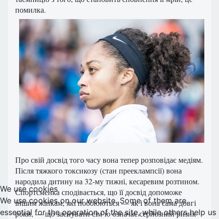
помилка.
Про свій досвід того часу вона тепер розповідає медіям.
Після тяжкого токсикозу (стан прееклампсії) вона
народила дитину на 32-му тижні, кесаревим розтином.
We use cookies
Спортсменка сподівається, що її досвід допоможе
We use cookies on our website. Some of them are
іншим жінкам, які побоюються — як і вона сама довгі
essential for the operation of the site, while others help us
роки, — що заснувати сім’ю означає серйозний ризик