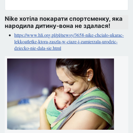
Nike хотіла покарати спортсменку, яка
народила дитину-вона не здалася!
https://www.hli.org.pl/pl/newsy/3658-nike-chcialo-ukarac-
lekkoatletke-ktora-zaszla-w-ciaze-i-zamierzala-urodzic-
dziecko-nie-dala-sie.html