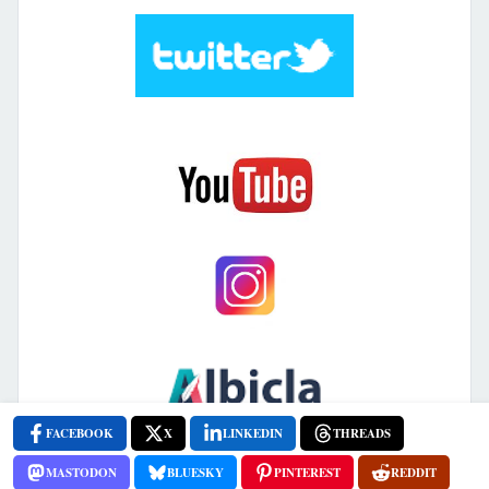
FACEBOOK
X
LINKEDIN
THREADS
MASTODON
BLUESKY
PINTEREST
REDDIT