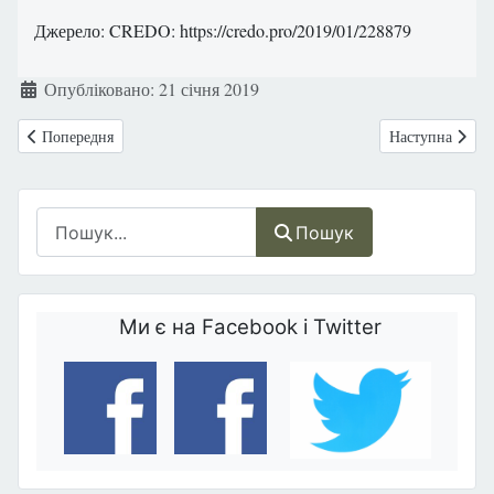
Джерело: CREDO: https://credo.pro/2019/01/228879
Деталі
Опубліковано: 21 січня 2019
Попередня стаття: РОСІЯ: БОЙКОТУЮТЬ КАВУ «STARBUCKS»
Наступна статт
Попередня
Наступна
Пошук
Пошук
Ми є на Facebook і Twitter