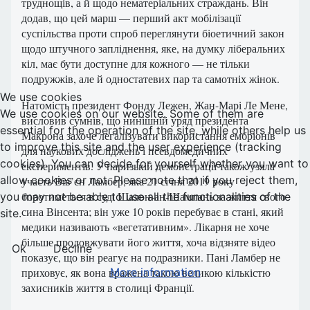
труднощів, а й щодо нематеріальних страждань. Він
додав, що цей марш — перший акт мобілізації
суспільства проти спроб переглянути біоетичний закон
щодо штучного запліднення, яке, на думку ліберальних
кіл, має бути доступне для кожного — не тільки
подружжів, але й одностатевих пар та самотніх жінок.
We use cookies
Натомість президент Фонду Лежен, Жан-Марі Ле Мене,
We use cookies on our website. Some of them are
висловив сумнів, що нинішній уряд президента
essential for the operation of the site, while others help us
Макрона захоче легалізувати використання ембріонів
to improve this site and the user experience (tracking
для наукових досліджень і псевдомедичних
cookies). You can decide for yourself whether you want to
експериментів. У паризькій демонстрації також узяла
allow cookies or not. Please note that if you reject them,
участь Вів’єн Ламбер, яка 21 січня 2019 року
боротиметься в суді Шалон-ан-Шампань за життя свого
you may not be able to use all the functionalities of the
сина Вінсента; він уже 10 років перебуває в стані, який
site.
медики називають «вегетативним». Лікарня не хоче
більше продовжувати його життя, хоча відзняте відео
Ok
Decline
показує, що він реагує на подразники. Пані Ламбер не
More information
приховує, як вона вражена такою великою кількістю
захисників життя в столиці Франції.