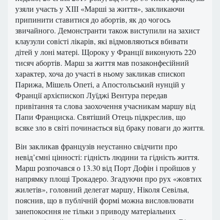
узяли участь у ХІІІ «Марші за життя», закликаючи
припинити ставитися до абортів, як до чогось
звичайного. Демонстранти також виступили на захист
клаузули совісті лікарів, які відмовляються вбивати
дітей у лоні матері. Щороку у Франції виконують 220
тисяч абортів. Марш за життя мав позаконфесійний
характер, хоча до участі в ньому закликав єпископ
Парижа, Мішель Опеті, а Апостольський нунцій у
Франції архієпископ Луїджі Вентура передав
привітання та слова заохочення учасникам маршу від
Папи Франциска. Святіший Отець підкреслив, що
всяке зло в світі починається від браку поваги до життя.
Він закликав французів неустанно свідчити про
невід’ємні цінності: гідність людини та гідність життя.
Марш розпочався о 13.30 від Порт Дофін і пройшов у
напрямку площі Трокадеро. Згадуючи про рух «жовтих
жилетів», головний делегат маршу, Ніколя Севілья,
пояснив, що в публічній формі можна висловлювати
занепокоєння не тільки з приводу матеріальних