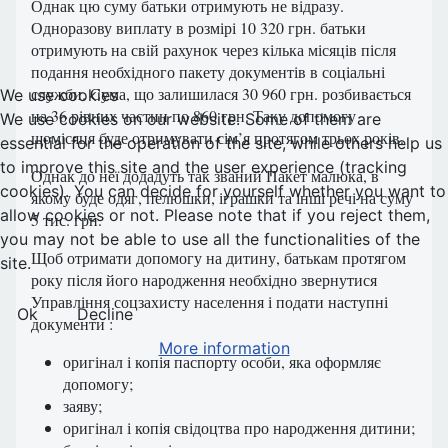
Однак цю суму батьки отримують не відразу.
Одноразову виплату в розмірі 10 320 грн. батьки
отримують на свій рахунок через кілька місяців після
подання необхідного пакету документів в соціальні
служби. Сума, що залишилася 30 960 грн. розбивається
We use cookies
на 36 рівних частин по 860 грн. Таку допомогу
We use cookies on our website. Some of them are
щомісяця буде отримувати сім’я протягом трьох років.
essential for the operation of the site, while others help us
to improve this site and the user experience (tracking
Однак до неї додадуть так званий Пакет малюка, в
cookies). You can decide for yourself whether you want to
якому буде одяг, пелюшки, іграшки та інші речі на суму
allow cookies or not. Please note that if you reject them,
5 тис. грн.
you may not be able to use all the functionalities of the
Щоб отримати допомогу на дитину, батькам протягом
site.
року після його народження необхідно звернутися
Управління соцзахисту населення і подати наступні
Ok
Decline
документи :
More information
оригінал і копія паспорту особи, яка оформляє
допомогу;
заяву;
оригінал і копія свідоцтва про народження дитини;