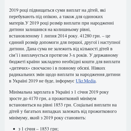
2019 році підвищаться суми виплат на дітей, які
перебувають під опікою, а також для одиноких
матерів.У 2019 році розмір виплати при народженні
дитини залишився на колишньому рівні,
встановленому 1 липня 2014 року. 41280 грн. – це
єдиний розмір допомоги для першої, другої і наступної
дитини. Дана сума не залежить від кількості дітей в
сім’ї і виплачується протягом 3-х років. У державному
бюджеті країни закладено необхідні кошти для виплати
«дитячих» своєчасно і в повному обсязі. Ніяких
радикальних змін щодо виплати за народження дитини
в Україні 2019 не буде, інформує
Ukr.Media
.
Мінімальна зарплата в Україні з 1 січня 2019 року
зросте до 4170 грн, а прожитковий мінімум
встановиться на рівні 1853 грн. Соціальні виплати на
дітей у багатьох випадках залежать від прожиткового
мінімуму, який з 2019 року становить:
з 1 січня – 1853 грн;