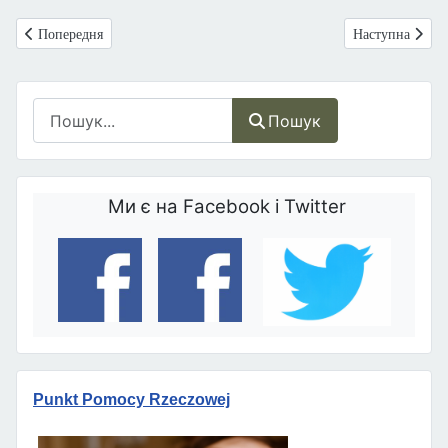
Попередня стаття: Франція: Тисячі французів вийшли на марш за жи
Наступна статт
Попередня
Наступна
Пошук
Пошук
Ми є на Facebook і Twitter
Punkt Pomocy Rzeczowej