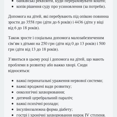
банківські реквізити, куди перераховувати кошти;
копія рішення суду про усиновлення (за потреби).
Допомога на дітей, які перебувають під опікою повинна
зрости до 3558 грн (діти до 6 років) і 4436 (діти у віці
від 6 до 18 років).
Також зросте і соціальна допомога малозабезпеченим
сім’ям з дітьми на 250 грн (діти від 0 до 13 років) і 500
грн (діти від 13 до 18 років).
З’явиться в цьому році і допомога на дітей, що мають
проблеми в розвитку або важко хворі. Сюди
відносяться:
важкі перинатальні ураження нервової системи;
важкі вроджені вади розвитку;
онкологічні захворювання;
дитячий церебральний параліч;
важкі психічні розлади;
інсулінозалежна форма діабету;
гострі і хронічні захворювання нирок IV ступеня.