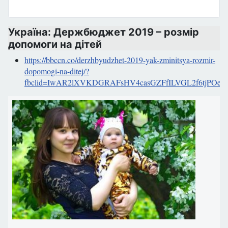
Україна: Держбюджет 2019 – розмір
допомоги на дітей
https://bbccn.co/derzhbyudzhet-2019-yak-zminitsya-rozmir-
dopomogi-na-ditej/?
fbclid=IwAR2lXVKDGRAFsHV4casGZFfILVGL2f6tjPOe1