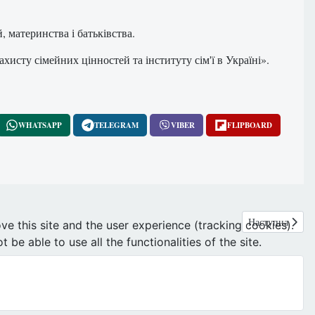
 материнства і батьківства.
ахисту сімейних цінностей та інституту сім'ї в Україні».
WHATSAPP
TELEGRAM
VIBER
FLIPBOARD
Наступна статт
Наступна
ve this site and the user experience (tracking cookies).
e able to use all the functionalities of the site.