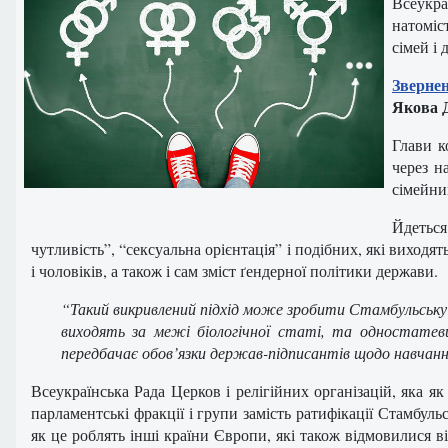
Всеукра
натоміс
сімей і 
Зверне
Якова 
Глави к
через н
сімейни
Йдетьс
чутливість”, “сексуальна орієнтація” і подібних, які виходя
і чоловіків, а також і сам зміст ґендерної політики держави.
“Такий викривлений підхід може зробити Стамбульську К
виходять за межі біологічної статі, та одностатев
передбачає обов’язки держав-підписантів щодо навчан
Всеукраїнська Рада Церков і релігійних організацій, яка я
парламентські фракції і групи замість ратифікації Стамбул
як це роблять інші країни Європи, які також відмовилися ві