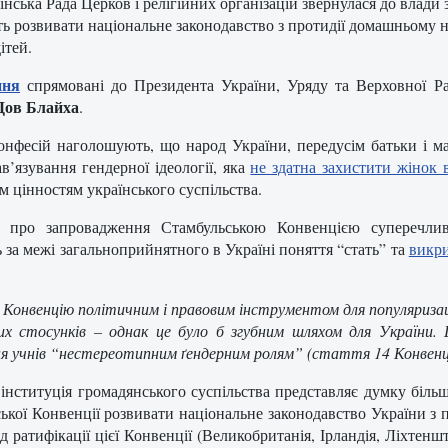
їнська Рада Церков і релігійних організацій звернулася до влади
ть розвивати національне законодавство з протидії домашньому н
дітей.
ння
спрямовані до Президента України, Уряду та Верховної Р
Дов Блайха
.
онфесій наголошують, що народ України, передусім батьки і ма
ав’язування гендерної ідеології, яка
не здатна захистити жінок 
м цінностям українського суспільства.
я про запровадження Стамбульською Конвенцією суперечливи
ть за межі загальноприйнятного в Україні поняття “стать” та
викри
онвенцію політичним і правовим інструментом для популяризації
их стосунків – однак це було б згубним шляхом для України.
ня учнів “нестереотипним ґендерним ролям” (стаття 14 Конвенц
к інституція громадянського суспільства представляє думку біль
ьської Конвенції розвивати національне законодавство України з
д ратифікації цієї Конвенції (Великобританія, Ірландія, Ліхтенш