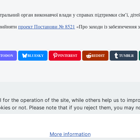
альний орган виконавчої влади у справах підтримки сім’ї, дітей,
прийняти
проект Постанови № 8521
«Про заходи із забезпечення з
STODON
BLUESKY
PINTEREST
REDDIT
TUMBLR
ів у протесті проти закону про аборти
or the operation of the site, while others help us to impro
s or not. Please note that if you reject them, you may not b
More information