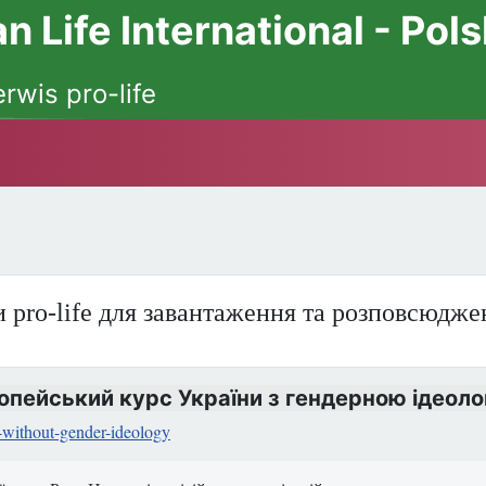
 Life International - Pol
erwis pro-life
 pro-life для завантаження та розповсюдже
опейський курс України з гендерною ідеоло
n-without-gender-ideology