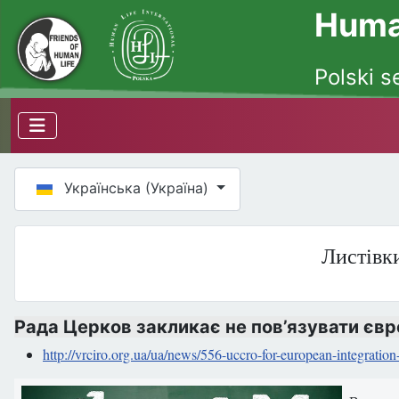
Human
Polski s
Оберіть свою мову
Українська (Україна)
Листівки
Рада Церков закликає не пов’язувати євр
http://vrciro.org.ua/ua/news/556-uccro-for-european-integratio