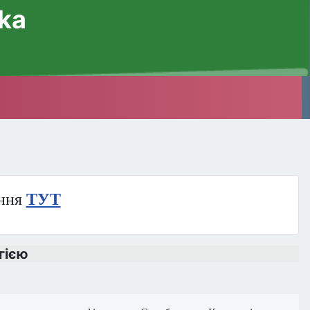
ska
ння
ТУТ
гією