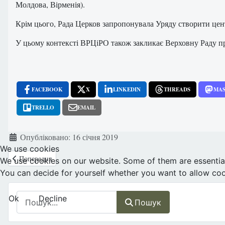
Молдова, Вірменія).
Крім цього, Рада Церков запропонувала Уряду створити центр
У цьому контексті ВРЦіРО також закликає Верховну Раду 
FACEBOOK
X
LINKEDIN
THREADS
MA
TRELLO
EMAIL
Деталі
Опубліковано: 16 січня 2019
We use cookies
Попередня стаття: Ірландія: Акушерки та медсестри підтримали лікар
Попередня
We use cookies on our website. Some of them are essential f
You can decide for yourself whether you want to allow cookie
Пошук
Ok
Decline
Пошук