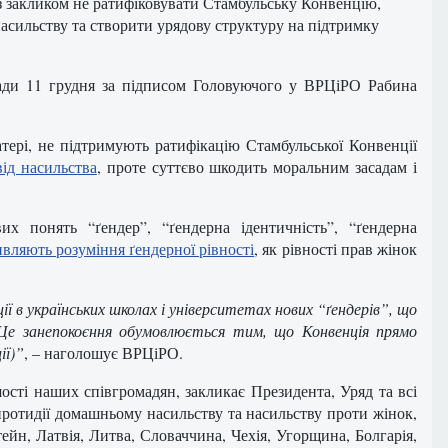
 з закликом не ратифіковувати Стамбульську Конвенцію,
асильству та створити урядову структуру на підтримку
ади 11 грудня за підписом Головуючого у ВРЦіРО Рабина
тері, не підтримують ратифікацію Стамбульської Конвенції
від насильства
, проте суттєво шкодить моральним засадам і
х понять “ґендер”, “ґендерна ідентичність”, “ґендерна
вляють розуміння ґендерної рівності
, як рівності прав жінок
 в українських школах і університетах нових “ґендерів”, що
 Це занепокоєння обумовлюється тим, що Конвенція прямо
ії)”
, – наголошує ВРЦіРО.
шості наших співгромадян, закликає Президента, Уряд та всі
 протидії домашньому насильству та насильству проти жінок,
тейн, Латвія, Литва, Словаччина, Чехія, Угорщина, Болгарія,