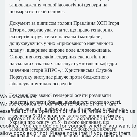
запровадження «нової ідеологічної цензури на
неомарксистській основі».
Документ за підписом голови Правління ХСП Ігоря
Шторма звертає увагу на те, що право гендерних
експертів втручатися в навчальні матеріали,
дошуковуючись у них «прихованого навчального
плану», відкриває широке поле для зловживань.
Створення осередків гендерних експертів при
навчальних закладах «нагадує сумнозвісні кафедри
вивчення історії КПРС», і Християнська Служба
Порятунку виступає рішуче проти бюджетного
фінансування таких осередків.
Тенденції так званої гендерної освіти розмивати
We use cookies
поняття і усувати будь-які відмінності стосовно статі,
We use cookies on our website. Some of them are
національності, політичних та світоглядних переконань
essential for the operation of the site, while others help us
звернення ХСП протиставляє норму чинного Закону
to improve this site and the user experience (tracking
України про освіту (ст.5), із якого випливає, що
cookies). You can decide for yourself whether you want to
завдання середньої освіти — це, зокрема, виховати
allow cookies or not. Please note that if you reject them,
шанобливе ставлення до родини, повагу до народних