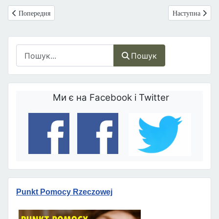
Попередня стаття: Рада Церков закликає не пов’язувати європейськи
Наступна статт
Попередня
Наступна
Пошук
Пошук
Ми є на Facebook і Twitter
Punkt Pomocy Rzeczowej