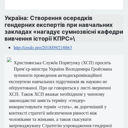
Україна: Створення осередків
гендерних експертів при навчальних
закладах «нагадує сумнозвісні кафедри
вивчення історії КПРС»\
http://credo.pro/2018/09/218863
Християнська Служба Порятунку (ХСП) просить
Прем’єр-міністра України Володимира Гройсмана
зупинити проведення антидискримінаційної
експертизи навчальних підручників як науково не
обґрунтованої. Про це говориться у листі-зверненні
ХСП. Також ХСП вважає необхідним у чинному
законодавстві замість терміну «гендер»
використовувати термін «стать», як доречніший у
контексті стратегії забезпечення рівності між
чоловіками та жінками, а також скасувати
запроваджувану Стратегію упровадження гендерної