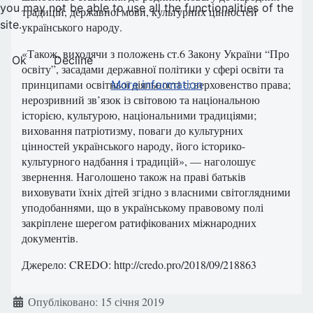
you may not be able to use all the functionalities of the
традицій, державної мови, культурних цінностей
site.
українського народу.
«Також, виходячи з положень ст.6 Закону України “Про
Ok
Decline
освіту”, засадами державної політики у сфері освіти та
принципами освітньої діяльності є: верховенство права;
More information
нерозривний зв’язок із світовою та національною
історією, культурою, національними традиціями;
виховання патріотизму, поваги до культурних
цінностей українського народу, його історико-
культурного надбання і традицій», — наголошує
звернення. Наголошено також на праві батьків
виховувати їхніх дітей згідно з власними світоглядними
уподобаннями, що в українському правовому полі
закріплене шерегом ратифікованих міжнародних
документів.
Джерело: CREDO: http://credo.pro/2018/09/218863
Деталі
Опубліковано: 15 січня 2019