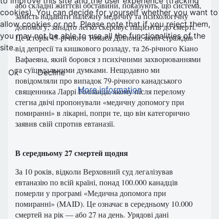
to improve this site and the user experience (tracking
або складні життєві обставини, показують, що система,
cookies). You can decide for yourself whether you want to
замість надавати належну медичну та психологічну
allow cookies or not. Please note that if you reject them,
допомогу, занадто легко скеровує пацієнтів до смерті.
you may not be able to use all the functionalities of the
Це історія 45‑річного Томаса Діллона, який страждав
site.
від депресії та кишкового розладу, та 26‑річного Кіано
Вафаеяна, який боровся з психічними захворюваннями
та суїцидальними думками. Нещодавно ми
Ok
Decline
повідомляли про випадок 79‑річного канадського
More information
священника Ларрі Голланда, якому після перелому
стегна двічі пропонували «медичну допомогу при
помиранні» в лікарні, попри те, що він категорично
заявив свій спротив евтаназії.
В середньому 27 смертей щодня
За 10 років, відколи Верховний суд легалізував
евтаназію по всій країні, понад 100.000 канадців
померли у програмі «Медична допомога при
помиранні» (MAID). Це означає в середньому 10.000
смертей на рік — або 27 на день. Урядові дані