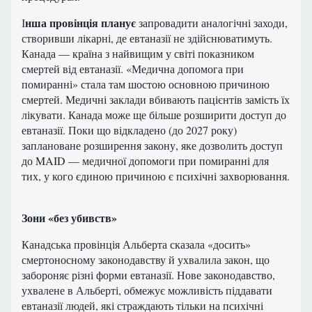
нша провінція планує
І
запровадити аналогічні заходи,
створивши лікарні, де евтаназії не здійснюватимуть.
Канада — країна з найвищим у світі показником
смертей від евтаназії. «Медична допомога при
помиранні» стала там шостою основною причиною
смертей. Медичні заклади вбивають пацієнтів замість їх
лікувати. Канада може ще більше розширити доступ до
евтаназії. Поки що відкладено (до 2027 року)
заплановане розширення закону, яке дозволить доступ
до MAID — медичної допомоги при помиранні для
тих, у кого єдиною причиною є психічні захворювання.
Зони «без убивств»
Канадська провінція Альберта сказала «досить»
смертоносному законодавству й ухвалила закон, що
забороняє різні форми евтаназії. Нове законодавство,
ухвалене в Альберті, обмежує можливість піддавати
евтаназії людей, які страждають тільки на психічні