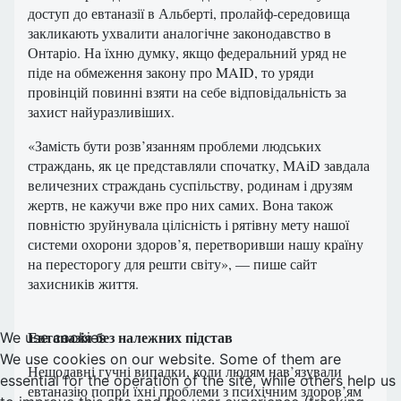
доступ до евтаназії в Альберті, пролайф-середовища
закликають ухвалити аналогічне законодавство в
Онтаріо. На їхню думку, якщо федеральний уряд не
піде на обмеження закону про MAID, то уряди
провінцій повинні взяти на себе відповідальність за
захист найуразливіших.
«Замість бути розв’язанням проблеми людських
страждань, як це представляли спочатку, MAiD завдала
величезних страждань суспільству, родинам і друзям
жертв, не кажучи вже про них самих. Вона також
повністю зруйнувала цілісність і рятівну мету нашої
системи охорони здоров’я, перетворивши нашу країну
на пересторогу для решти світу», — пише сайт
захисників життя.
Евтаназія без належних підстав
We use cookies
We use cookies on our website. Some of them are
Нещодавні гучні випадки, коли людям нав’язували
essential for the operation of the site, while others help us
евтаназію попри їхні проблеми з психічним здоров’ям