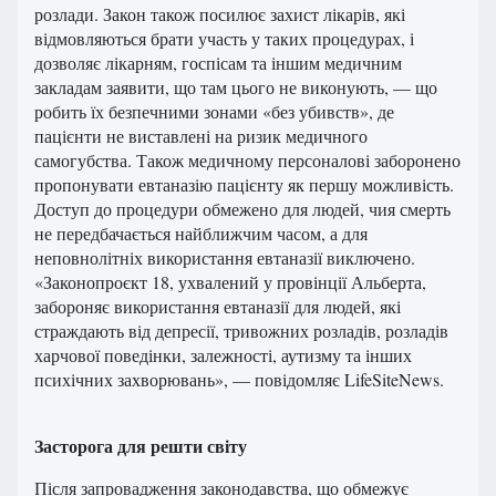
розлади. Закон також посилює захист лікарів, які
відмовляються брати участь у таких процедурах, і
дозволяє лікарням, госпісам та іншим медичним
закладам заявити, що там цього не виконують, — що
робить їх безпечними зонами «без убивств», де
пацієнти не виставлені на ризик медичного
самогубства. Також медичному персоналові заборонено
пропонувати евтаназію пацієнту як першу можливість.
Доступ до процедури обмежено для людей, чия смерть
не передбачається найближчим часом, а для
неповнолітніх використання евтаназії виключено.
«Законопроєкт 18, ухвалений у провінції Альберта,
забороняє використання евтаназії для людей, які
страждають від депресії, тривожних розладів, розладів
харчової поведінки, залежності, аутизму та інших
психічних захворювань», — повідомляє LifeSiteNews.
Засторога для решти світу
Після запровадження законодавства, що обмежує