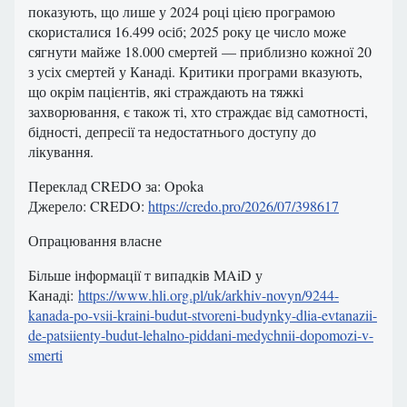
показують, що лише у 2024 році цією програмою
скористалися 16.499 осіб; 2025 року це число може
сягнути майже 18.000 смертей — приблизно кожної 20
з усіх смертей у Канаді. Критики програми вказують,
що окрім пацієнтів, які страждають на тяжкі
захворювання, є також ті, хто страждає від самотності,
бідності, депресії та недостатнього доступу до
лікування.
Переклад CREDO за: Opoka
Джерело: CREDO:
https://credo.pro/2026/07/398617
Опрацювання власне
Більше інформації т випадків MAiD у
Канаді:
https://www.hli.org.pl/uk/arkhiv-novyn/9244-
kanada-po-vsii-kraini-budut-stvoreni-budynky-dlia-evtanazii-
de-patsiienty-budut-lehalno-piddani-medychnii-dopomozi-v-
smerti