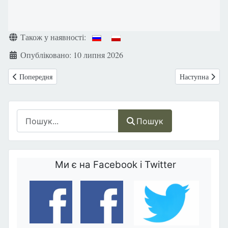
Деталі
Також у наявності:
Опубліковано: 10 липня 2026
Попередня стаття: Найвищий вирок — смерть. Як постабортний синдр
Наступна стаття
Попередня
Наступна
Пошук
Пошук
Ми є на Facebook і Twitter