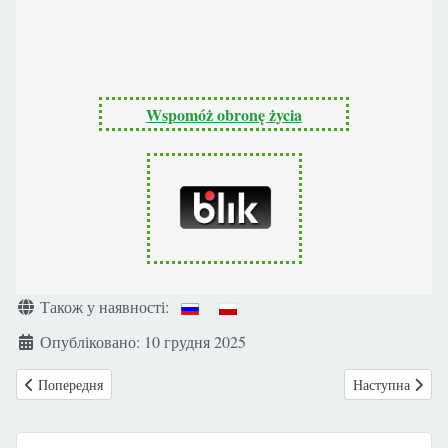
Wspomóż obronę życia
Деталі
Також у наявності:
Опубліковано: 10 грудня 2025
Попередня стаття: ПОЛЬЩА: Рада (KEP) Польської Єпископської Конфе
Наступна стаття
Попередня
Наступна