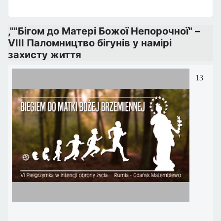
,""Бігом до Матері Божої Непорочної" –
VIII Паломництво бігунів у намірі
захисту життя
13