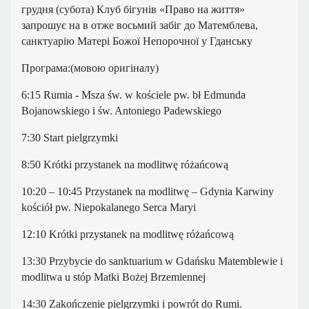
грудня (субота) Клуб бігунів «Право на життя»
запрошує на в отже восьмий забіг до Матемблева,
санктуарію Матері Божої Непорочної у Гданську
Програма:(мовою оригіналу)
6:15 Rumia - Msza św. w kościele pw. bł Edmunda
Bojanowskiego i św. Antoniego Padewskiego
7:30 Start pielgrzymki
8:50 Krótki przystanek na modlitwę różańcową
10:20 – 10:45 Przystanek na modlitwę – Gdynia Karwiny
kościół pw. Niepokalanego Serca Maryi
12:10 Krótki przystanek na modlitwę różańcową
13:30 Przybycie do sanktuarium w Gdańsku Matemblewie i
modlitwa u stóp Matki Bożej Brzemiennej
14:30 Zakończenie pielgrzymki i powrót do Rumi.