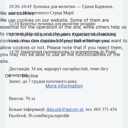
10:20–10:45 Зупинка для молитви — Гдиня Карвини,
костел Непорочного Серця Марії
We use cookies
We use cookies on our website. Some of them are
12:10 Коротка зупинка для молитви розарію
essential for the operation of the site, while others help us
to improve this site and the user experience (tracking
13:30 Прибуття до санктуарію в Гданську Матемблево
та молитва біля підніжжя Матері Божої Непорочної
cookies). You can decide for yourself whether you want to
allow cookies or not. Please note that if you reject them,
14:30 Закінчення паломництва та повернення до Румії
you may not be able to use all the functionalities of the
site.
Дистанція: 34 км, маршрут пагорбистий, темп бігу
помірний.
Ok
Decline
Запис: до 7 грудня поточного року.
More information
Внесок: 70 зл
Більше інформації:
jkleczek@npr.org.pl
, тел. 603 371 454
Facebook: fb.com/biegaczeprolife