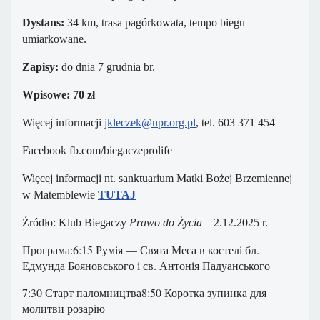
Dystans:
34 km, trasa pagórkowata, tempo biegu
umiarkowane.
Zapisy:
do dnia 7 grudnia br.
Wpisowe: 70 zł
Więcej informacji
jkleczek@npr.org.pl
, tel. 603 371 454
Facebook fb.com/biegaczeprolife
Więcej informacji nt. sanktuarium Matki Bożej Brzemiennej
w Matemblewie
TUTAJ
Źródło: Klub Biegaczy
Prawo do Życia
– 2.12.2025 r.
Програма:6:15 Румія — Свята Меса в костелі бл.
Едмунда Бояновського і св. Антонія Падуанського
7:30 Старт паломництва8:50 Коротка зупинка для
молитви розарію