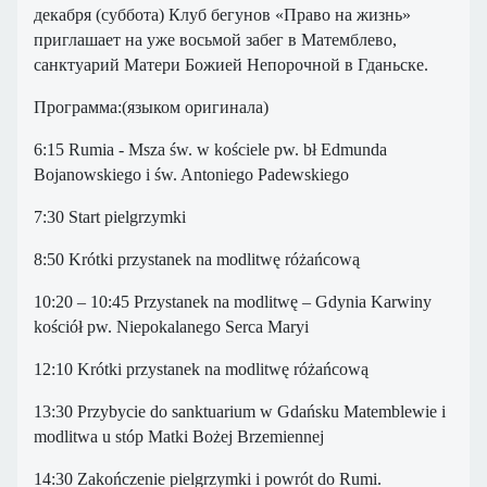
декабря (суббота) Клуб бегунов «Право на жизнь»
приглашает на уже восьмой забег в Матемблево,
санктуарий Матери Божией Непорочной в Гданьске.
Программа:(языком оригинала)
6:15 Rumia - Msza św. w kościele pw. bł Edmunda
Bojanowskiego i św. Antoniego Padewskiego
7:30 Start pielgrzymki
8:50 Krótki przystanek na modlitwę różańcową
10:20 – 10:45 Przystanek na modlitwę – Gdynia Karwiny
kościół pw. Niepokalanego Serca Maryi
12:10 Krótki przystanek na modlitwę różańcową
13:30 Przybycie do sanktuarium w Gdańsku Matemblewie i
modlitwa u stóp Matki Bożej Brzemiennej
14:30 Zakończenie pielgrzymki i powrót do Rumi.