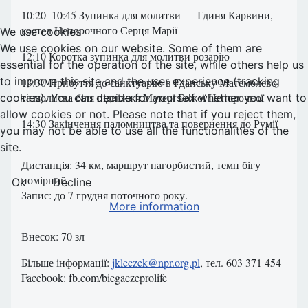
10:20–10:45 Зупинка для молитви — Гдиня Карвини,
костел Непорочного Серця Марії
We use cookies
We use cookies on our website. Some of them are
12:10 Коротка зупинка для молитви розарію
essential for the operation of the site, while others help us
to improve this site and the user experience (tracking
13:30 Прибуття до санктуарію в Гданську Матемблево
та молитва біля підніжжя Матері Божої Непорочної
cookies). You can decide for yourself whether you want to
allow cookies or not. Please note that if you reject them,
14:30 Закінчення паломництва та повернення до Румії
you may not be able to use all the functionalities of the
site.
Дистанція: 34 км, маршрут пагорбистий, темп бігу
помірний.
Ok
Decline
Запис: до 7 грудня поточного року.
More information
Внесок: 70 зл
Більше інформації:
jkleczek@npr.org.pl
, тел. 603 371 454
Facebook: fb.com/biegaczeprolife