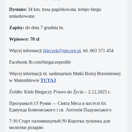
Dystans:
34 km, trasa pagórkowata, tempo biegu
umiarkowane.
Zapisy:
do dnia 7 grudnia br.
Wpisowe: 70 zł
Więcej informacji
jkleczek@npr.org.pl
, tel. 603 371 454
Facebook fb.com/biegaczeprolife
Więcej informacji nt. sanktuarium Matki Bożej Brzemiennej
w Matemblewie
TUTAJ
Źródło: Klub Biegaczy
Prawo do Życia
– 2.12.2025 r.
Програма:6:15 Румія — Свята Меса в костелі бл.
Едмунда Бояновського і св. Антонія Падуанського
7:30 Старт паломництва8:50 Коротка зупинка для
молитви розарію