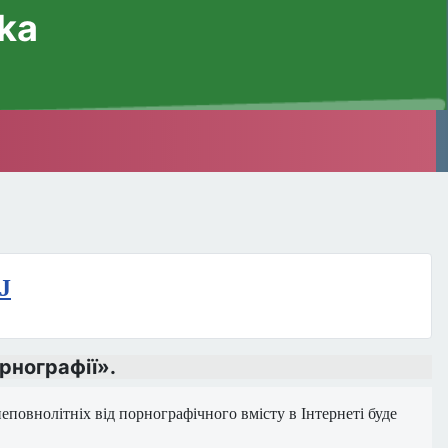
ska
J
рнографії».
повнолітніх від порнографічного вмісту в Інтернеті буде