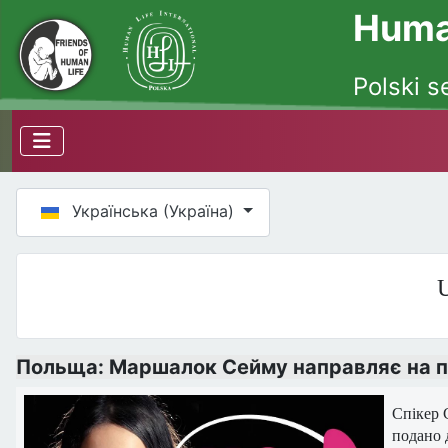
Human
Polski s
Оберіть свою мову
Українська (Україна)
U
Польща: Маршалок Сейму направляє на п
Спікер 
подано 