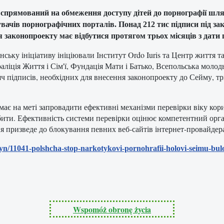
спрямований на обмеження доступу дітей до порнографії шля
вачів порнографічних порталів. Понад 212 тис підписи під з
 законопроекту має відбутися протягом трьох місяців з дати 
ську ініціативу ініціювали Інститут Ordo Iuris та Центр життя та
оаліція Життя і Сім'ї, Фундація Мати і Батько, Всепольська моло
яч підписів, необхідних для внесення законопроекту до Сейму, т
має на меті запровадити ефективні механізми перевірки віку кор
робити. Ефективність системи перевірки оцінює компетентний орга
ня призведе до блокування певних веб-сайтів інтернет-провайде
vyn/11041-polshcha-stop-narkotykovi-pornohrafii-holovi-seimu-bu
Wspomóż obronę życia