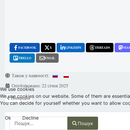
FACEBOOK
X
LINKEDIN
THREADS
MA
TRELLO
EMAIL
Деталі
Також у наявності:
Опубліковано: 22 січня 2025
We use cookies
We use cookies on our website. Some of them are essential f
Попередня стаття: США: Вашингтон. Марш за Життя - у 2025 році від
Попередня
You can decide for yourself whether you want to allow cookie
Ok
Decline
Пошук
Пошук