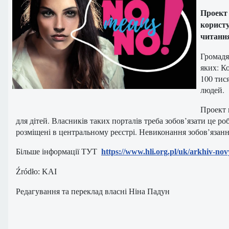
Проект 
користу
читання
Громадян
яких: К
100 тис
людей.
Проект 
для дітей. Власників таких порталів треба зобов’язати це 
розміщені в центральному реєстрі. Невиконання зобов’язан
Більше інформації ТУТ
https://www.hli.org.pl/uk/arkhiv-no
Źródło: KAI
Редагування та переклад власні Ніна Падун