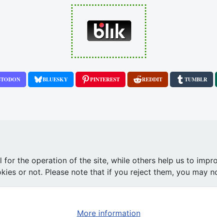
STODON
BLUESKY
PINTEREST
REDDIT
TUMBLR
or the operation of the site, while others help us to impro
будеться 24 січня,
s or not. Please note that if you reject them, you may not b
More information