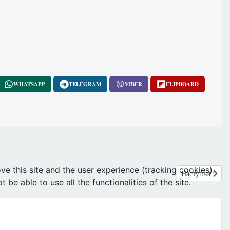
WHATSAPP
TELEGRAM
VIBER
FLIPBOARD
ve this site and the user experience (tracking cookies).
Наступна статт
Наступна
e able to use all the functionalities of the site.