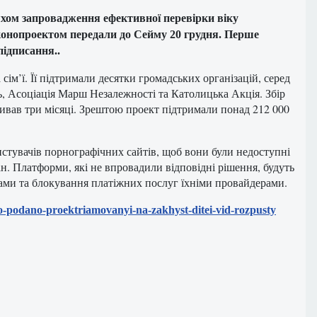
хом запровадження ефективної перевірки віку
аконопроектом передали до Сейму 20 грудня. Перше
підписання..
 сім’ї. Її підтримали десятки громадських організацій, серед
дь, Асоціація Марш Незалежності та Католицька Акція. Збір
ривав три місяці. Зрештою проект підтримали понад 212 000
истувачів порнографічних сайтів, щоб вони були недоступні
н. Платформи, які не впровадили відповідні рішення, будуть
рами та блокування платіжних послуг їхніми провайдерами.
lo-podano-proektriamovanyi-na-zakhyst-ditei-vid-rozpusty