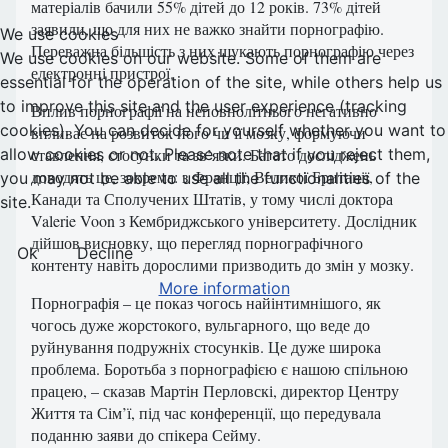
матеріалів бачили 55% дітей до 12 років. 73% дітей
заявили, що для них не важко знайти порнографію.
We use cookies
Переважна більшість з них шукають порнографію через
We use cookies on our website. Some of them are
електронні пристрої.
essential for the operation of the site, while others help us
to improve this site and the user experience (tracking
Вплив порнографії на неповнолітнього негативно
cookies). You can decide for yourself whether you want to
впливає на розвиток його чи її мозку, формуючи
allow cookies or not. Please note that if you reject them,
ставлення, стосунки та зв’язки. Багато досліджень
доводять це, зокрема: з Франції, Великої Британії,
you may not be able to use all the functionalities of the
Канади та Сполучених Штатів, у тому числі доктора
site.
Valerie Voon з Кембриджського університету. Дослідник
дійшов висновку, що перегляд порнографічного
Ok
Decline
контенту навіть дорослими призводить до змін у мозку.
More information
Порнографія – це показ чогось найінтимнішого, як
чогось дуже жорстокого, вульгарного, що веде до
руйнування подружніх стосунків. Це дуже широка
проблема. Боротьба з порнографією є нашою спільною
працею, – сказав Мартін Перловскі, директор Центру
Життя та Сім’ї, під час конференції, що передувала
поданню заяви до спікера Сейму.