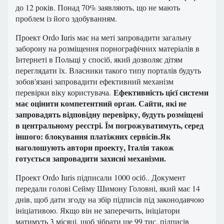
до 12 років. Понад 70% заявляють, що не мають
проблем із його здобуванням.
Проект Ordo Iuris має на меті запровадити загальну
заборону на розміщення порнографічних матеріалів в
Інтернеті в Польщі у спосіб, який дозволяє дітям
переглядати їх. Власники такого типу порталів будуть
зобов'язані запровадити ефективний механізм
Ефективність цієї системи
перевірки віку користувача.
має оцінити компетентний орган. Сайти, які не
запровадять відповідну перевірку, будуть розміщені
в центральному реєстрі. Їм погрожуватимуть, серед
іншого: блокування платіжних сервісів.Як
наголошують автори проекту, Італія також
готується запровадити захисні механізми.
Проект Ordo Iuris підписали 1000 осіб.. Документ
передали голові Сейму Шимону Головні, який має 14
днів, щоб дати згоду на збір підписів під законодавчою
ініціативою. Якщо він не заперечить, ініціатори
матимуть 3 місяці, щоб зібрати ще 99 тис. підписів