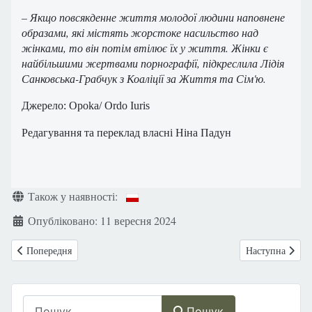
– Якщо повсякденне життя молодої людини наповнене
образами, які містять жорстоке насильство над
жінками, то він потім втілює їх у життя. Жінки є
найбільшими жертвами порнографії, підкреслила Лідія
Санковська-Грабчук з Коаліції за Життя та Сім'ю.
Джерело
: Opoka/ Ordo Iuris
Редагування та переклад власні Ніна Падун
Деталі
Також у наявності:
Опубліковано: 11 вересня 2024
Попередня стаття: Шанси на канонізацію благословеннрї родини Ульм
Наступна стаття
Попередня
Наступна
Пошук
Пошук