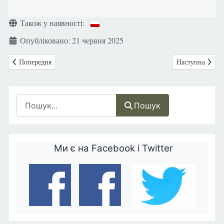
Деталі
Також у наявності:
Опубліковано: 21 червня 2025
Попередня стаття: Іван Павло II про покликання до батьківства: Необ
Наступна стаття
Попередня
Наступна
Пошук
Пошук
Ми є на Facebook і Twitter