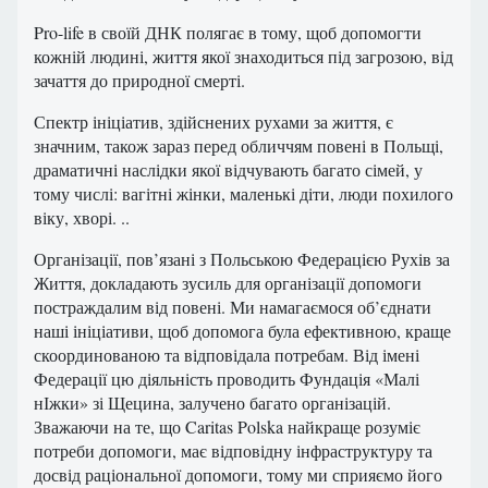
Pro-life в своїй ДНК полягає в тому, щоб допомогти
кожній людині, життя якої знаходиться під загрозою, від
зачаття до природної смерті.
Спектр ініціатив, здійснених рухами за життя, є
значним, також зараз перед обличчям повені в Польщі,
драматичні наслідки якої відчувають багато сімей, у
тому числі: вагітні жінки, маленькі діти, люди похилого
віку, хворі. ..
Організації, пов’язані з Польською Федерацією Рухів за
Життя, докладають зусиль для організації допомоги
постраждалим від повені. Ми намагаємося об’єднати
наші ініціативи, щоб допомога була ефективною, краще
скоординованою та відповідала потребам. Від імені
Федерації цю діяльність проводить Фундація «Малі
нІжки» зі Щецина, залучено багато організацій.
Зважаючи на те, що Caritas Polska найкраще розуміє
потреби допомоги, має відповідну інфраструктуру та
досвід раціональної допомоги, тому ми сприяємо його