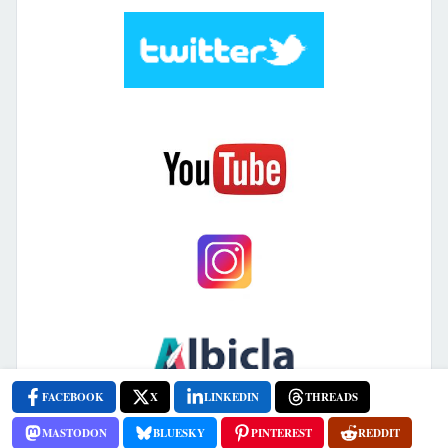
FACEBOOK
X
LINKEDIN
THREADS
MASTODON
BLUESKY
PINTEREST
REDDIT