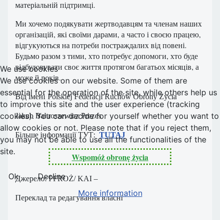
матеріальній підтримці.
Ми хочемо подякувати жертводавцям та членам наших
організацій, які своїми дарами, а часто і своєю працею,
відгукуються на потреби постраждалих від повені.
Будьмо разом з тими, хто потребує допомоги, хто буде
відбудовувати своє життя протягом багатьох місяців, а
We use cookies
може й років.
We use cookies on our website. Some of them are
essential for the operation of the site, while others help us
Від імені
Polskiej Federacji Ruchów Obrony Życia
to improve this site and the user experience (tracking
cookies). You can decide for yourself whether you want to
Jakub Bałtroszewicz Prezes
allow cookies or not. Please note that if you reject them,
Більше інформації ТУТ:
TUTAJ
you may not be able to use all the functionalities of the
site.
Wspomóż obronę życia
Ok
Decline
Джерело: PFROŻ/ KAI –
More information
Переклад та редагування власні