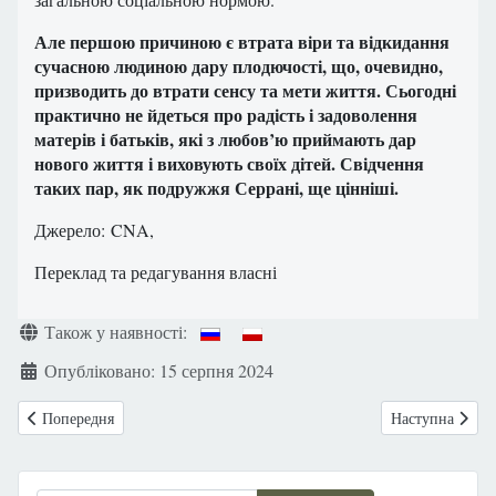
Але першою причиною є втрата віри та відкидання
сучасною людиною дару плодючості, що, очевидно,
призводить до втрати сенсу та мети життя. Сьогодні
практично не йдеться про радість і задоволення
матерів і батьків, які з любов’ю приймають дар
нового життя і виховують своїх дітей. Свідчення
таких пар, як подружжя Серрані, ще цінніші.
Джерело: CNA,
Переклад та редагування власні
Деталі
Також у наявності:
Опубліковано: 15 серпня 2024
Попередня стаття: Британія. Лікарів зобов’язали запитувати чоловікі
Наступна статт
Попередня
Наступна