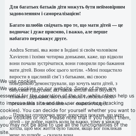
Для багатьох батьків діти можуть бути неймовірним
задоволенням і самореалізацією!
Багато шлюбів свідчать про те, що мати дітей — це
водночас і дуже приємно, і важко, але перше
набагато переважує друге.
Andrea Serrani, яка живе в Індіані зі своїм чоловіком
Xavierem і їхніми чотирма доньками, каже, що відколи
вони почали зустрічатися, вони говорили про бажання
мати дітей. Вони обоє цього хотіли. «Мені пощастило
вирости в щасливій сім’ї з батьками, які своєю
We use cookies
поведінкою демонстрували, що хочуть мати дітей, з
We use cookies on our website. Some of them are
бабусями і дідусями, які також хотіли мати онуків, і
essential for the operation of the site, while others help us
тітками і дядьками, які схвалювали і любили своїх
to improve this site and the user experience (tracking
племінників і племінників», — сказала Андреа.
cookies). You can decide for yourself whether you want to
– Приклад оточуючих мене дорослих показав, що мати
allow cookies or not. Please note that if you reject them,
дітей – це добре, навіть коли їм важко, тому я завжди
you may not be able to use all the functionalities of the
хотіла, щоб моє життя було таким, якщо Бог покликав
site.
мене до шлюбу, – сказала вона.