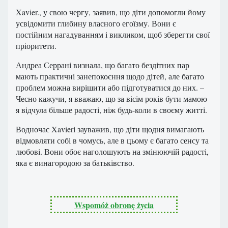
Xavier., у свою чергу, заявив, що діти допомогли йому
усвідомити глибину власного егоїзму. Вони є
постійним нагадуванням і викликом, щоб зберегти свої
пріоритети.
Андреа Серрані визнала, що багато бездітних пар
мають практичні занепокоєння щодо дітей, але багато
проблем можна вирішити або підготуватися до них. –
Чесно кажучи, я вважаю, що за вісім років бути мамою
я відчула більше радості, ніж будь-коли в своєму житті.
Водночас Xavierі зауважив, що діти щодня вимагають
відмовляти собі в чомусь, але в цьому є багато сенсу та
любові. Вони обоє наголошують на змінюючій радості,
яка є винагородою за батьківство.
Wspomóż obronę życia