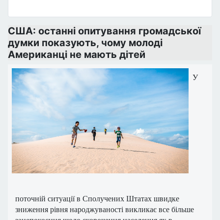
США: останні опитування громадської
думки показують, чому молоді
Американці не мають дітей
У
поточній ситуації в Сполучених Штатах швидке
зниження рівня народжуваності викликає все більше
занепокоєння щодо скорочення населення як в