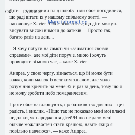
Діти — природний плід шлюбу, і ми обоє погодилися,
Ok
Decline
що раді вітати їх у нашому спільному житті, —
More information
наголошує Xavier.. Обоє зізнаються, що діти можуть
висувати високі вимоги до батьків. – Просто так,
багато разів на день...
– Я хочу побути на самоті чи «займатися своїми
справами», але мої діти поруч зі мною і хочуть
проводити зі мною час, – каже Xavier..
Андреа, у свою чергу, зізнається, що їй може бути
важко, коли малюк із великим запалом, але мало
розуміння кричить на мене 35-й раз за день, тому що я
не можу зробити небо помаранчевим.
Проте обоє наголошують, що батьківство для них – це і
радість, і виклик. «Ніщо так не показало мені мої власні
недоліки, як народження дітей/Ніщо не дало мені
більше можливостей стати кращою, навіть якщо я
повільно навчаюся», — каже Андреа.