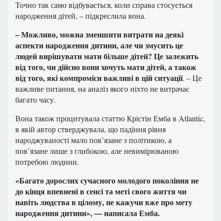
Точно так само відбувається, коли справа стосується
народження дітей, – підкреслила вона.
– Можливо, можна зменшити витрати на деякі
аспекти народження дитини, але чи змусить це
людей вирішувати мати більше дітей? Це залежить
від того, чи дійсно вони хочуть мати дітей, а також
від того, які компроміси важливі в цій ситуації
. – Це
важливе питання, на аналіз якого ніхто не витрачає
багато часу.
Вона також процитувала статтю Крістін Емба в Atlantic,
в якій автор стверджувала, що падіння рівня
народжуваності мало пов’язане з політикою, а
пов’язане лише з глибокою, але невимірюваною
потребою людини.
«Багато дорослих сучасного молодого покоління не
до кінця впевнені в сенсі та меті свого життя чи
навіть людства в цілому, не кажучи вже про мету
народження дитини», — написала Емба.