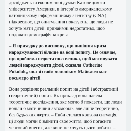
досліджень та економічної думки Католицького
університету Америки, в інтерв’ю американському
католицькому інформаційному агентству (CNA)
підкреслює, що опитування показують, що люди не
хочуть мати дітей, принаймні недостатньо, щоб
подолати демографічна криза.
– Я приходжу до висновку, що нинішня криза
народжуваності більше на боці попиту. Це означає,
що проблема недостатньо велика, щоб мотивувати
людей народжувати дітей, сказала Catherine
Pakaluk,, яка зі своїм чоловіком Майклом має
восьмеро дітей.
Вона розрізняє реальний попит на дітей і абстрактний
(теоретичний) попит. Як приклад вона навела
теоретичне дослідження, яке могло б показати, що люди
воліли б мати інший автомобіль, але лише теоретично,
без будь-яких жертв. – Якби сталася кризова ситуація,
ці люди могли б змінити своє життя, щоб погасити
черговий внесок, але вони не хочуть цього робити. –