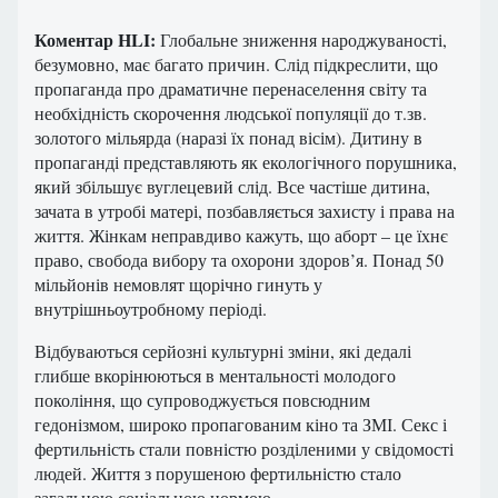
Коментар HLI:
Глобальне зниження народжуваності,
безумовно, має багато причин. Слід підкреслити, що
пропаганда про драматичне перенаселення світу та
необхідність скорочення людської популяції до т.зв.
золотого мільярда (наразі їх понад вісім). Дитину в
пропаганді представляють як екологічного порушника,
який збільшує вуглецевий слід. Все частіше дитина,
зачата в утробі матері, позбавляється захисту і права на
життя. Жінкам неправдиво кажуть, що аборт – це їхнє
право, свобода вибору та охорони здоров’я. Понад 50
мільйонів немовлят щорічно гинуть у
внутрішньоутробному періоді.
Відбуваються серйозні культурні зміни, які дедалі
глибше вкорінюються в ментальності молодого
покоління, що супроводжується повсюдним
гедонізмом, широко пропагованим кіно та ЗМІ. Секс і
фертильність стали повністю розділеними у свідомості
людей. Життя з порушеною фертильністю стало
загальною соціальною нормою.