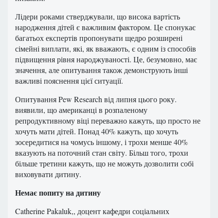
Лідери роками стверджували, що висока вартість
народження дітей є важливим фактором. Це спонукає
багатьох експертів пропонувати щедро розширені
сімейні виплати, які, як вважають, є одним із способів
підвищення рівня народжуваності. Це, безумовно, має
значення, але опитування також демонструють інші
важливі пояснення цієї ситуації.
Опитування Pew Research від липня цього року.
виявили, що американці в розпаленому
репродуктивному віці переважно кажуть, що просто не
хочуть мати дітей. Понад 40% кажуть, що хочуть
зосередитися на чомусь іншому, і трохи менше 40%
вказують на поточний стан світу. Більш того, трохи
більше третини кажуть, що не можуть дозволити собі
виховувати дитину.
Немає попиту на дитину
Catherine Pakaluk,, доцент кафедри соціальних