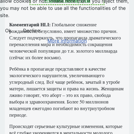
Wspomóż obronę życia
allow cookies or not. Please note that if you reject them,
you may not be able to use all the functionalities of the
site.
Комментарий HLI:
Глобальное снижение
Ok
Decline
рождаемости, безусловно, имеет множество причин.
Следует подчеркнуть, что пропаганда драматического
More information
перенаселения мира и необходимость сокращения
человеческой популяции до т.н. золотого миллиарда
(сейчас их более восьми).
Ребёнка в пропаганде представляют в качестве
экологического нарушителя, увеличивающего
углеродный след. Всё чаще ребёнок, зачатый в утробе
матери, лишается защиты и права на жизнь. Женщинам
лживо говорят, что аборт – это их право, свобода
выбора и здравоохранения. Более 50 миллионов
младенцев ежегодно погибают во внутриутробном
периоде.
Происходят серьезные культурные изменения, которые
всё глубже укореняются в ментальности молодого