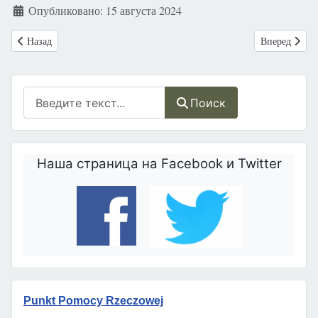
Опубликовано: 15 августа 2024
Предыдущий: Великобритания. Врачей обязали спрашивать мужчин:
Следующий: В
Назад
Вперед
Поиск
Поиск
Наша страница на Facebook и Twitter
Punkt Pomocy Rzeczowej