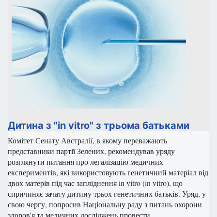
Дитина з "in vitro" з трьома батьками
Комітет Сенату Австралії, в якому переважають 
представники партії Зелених, рекомендував уряду 
розглянути питання про легалізацію медичних 
експериментів, які використовують генетичний матеріал від 
двох матерів під час запліднення in vitro (in vitro), що 
спричиняє зачату дитину трьох генетичних батьків.
Уряд, у 
свою чергу, попросив Національну раду з питань охорони 
здоров'я та медичних досліджень провести 