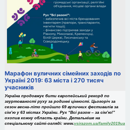
Марафон вуличних сімейних заходів по
Україні 2019: 63 міста і 270 тисяч
учасників
Україна продовжує бити європейський рекорд по
згуртованості руху за родинні цінності. Цьогоріч за
сезон весна-літо пройшло 69 вуличних фестивалів за
сім’ю у 63 містах України. Рух “Всі разом – за сім’ю!”
охопив кожну область країни. Детальніше на
спеціальному сайті-огляді: www.
vsirazom.ua/family2019ua