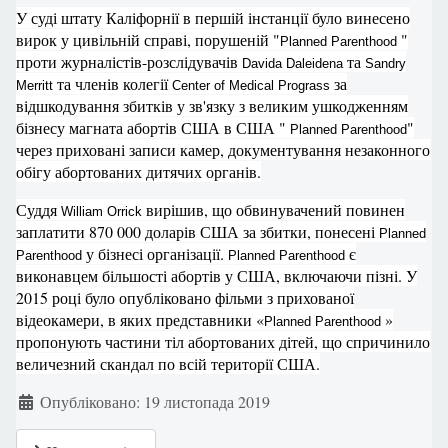
У суді штату Каліфорнії в першій інстанції було винесено
вирок у цивільній справі, порушеній "
"
Planned Parenthood
проти журналістів-розслідувачів
та
Davida Daleidena
Sandry
та членів колегії
за
Merritt
Center of Medical Prograss
відшкодування збитків у зв'язку з великим ушкодженням
бізнесу магната абортів США в США "
"
Planned Parenthood
через приховані записи камер, документування незаконного
обігу абортованих дитячих органів.
Суддя
вирішив, що обвинувачений повинен
William Orrick
заплатити 870 000 доларів США за збитки, понесені
Planned
у бізнесі організації.
є
Parenthood
Planned Parenthood
виконавцем більшості абортів у США, включаючи пізні. У
2015 році було опубліковано фільми з прихованої
відеокамери, в яких представники «
»
Planned Parenthood
пропонують частини тіл абортованих дітей, що спричинило
величезний скандал по всій території США.
Деталі
Опубліковано: 19 листопада 2019