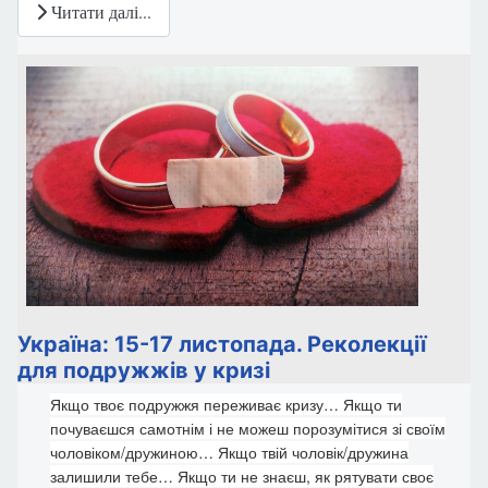
Читати далі...
Україна: 15-17 листопада. Реколекції
для подружжів у кризі
Якщо твоє подружжя переживає кризу… Якщо ти
почуваєшся самотнім і не можеш порозумітися зі своїм
чоловіком/дружиною… Якщо твій чоловік/дружина
залишили тебе… Якщо ти не знаєш, як рятувати своє