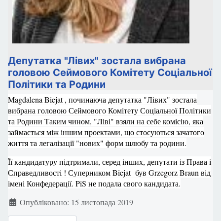
Депутатка "Лівих" зостала вибрана
головою Сеймового Комітету Соціальної
Політики та Родини
Magdalena Biejat , починаюча депутатка "Лівих" зостала
вибрана головою Сеймового Комітету Соціальної Політики
та Родини Таким чином, "Ліві" взяли на себе комісію, яка
займається між іншим проектами, що стосуються зачатого
життя та легалізації "нових" форм шлюбу та родини.
Її кандидатуру підтримали, серед інших, депутати із Права і
Справедливості ! Суперником Biejat був Grzegorz Braun від
імені Конфедерації. PiS не подала свого кандидата.
Деталі
Опубліковано: 15 листопада 2019