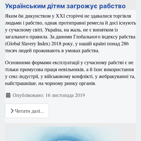
Українським дітям загрожує рабство
Яким би дикунством у ХХІ сторіччі не здавалися торгівля
людьми і рабство, однак протиправні ремесла й досі існують
у сучасному світі. Україна, на жаль, не є винятком із
загального правила. За даними Глобального індексу рабства
(Global Slavery Index) 2018 року, у нашій країні понад 286
тисяч людей проживають в умовах рабства.
Основними формами експлуатації у сучасному рабстві є не
тільки примусова праця невільників, а й їхнє використання
у секс-індустрії, у військовому конфлікті, у жебракуванні та,
найстрашніше, на чорному ринку органів.
Деталі
Опубліковано: 16 листопада 2019
Читати далі...