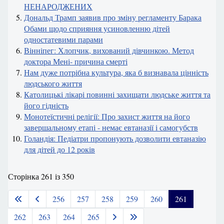
НЕНАРОДЖЕНИХ
Дональд Трамп заявив про зміну регламенту Барака
Обами щодо сприяння усиновленню дітей
одностатевими парами
Вінніпег: Хлопчик, вихований дівчинкою. Метод
доктора Мені- причина смерті
Нам дуже потрібна культура, яка б визнавала цінність
людського життя
Католицькі лікарі повинні захищати людське життя та
його гідність
Монотеїстичні релігії: Про захист життя на його
завершальному етапі - немає евтаназії і самогубств
Голандія: Педіатри пропонують дозволити евтаназію
для дітей до 12 років
Сторінка 261 із 350
256
257
258
259
260
261
262
263
264
265