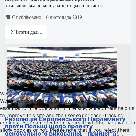
загальнодержавні консультації з цього питання.
Деталі
Опубліковано: 16 листопада 2019
Читати далі...
We use cookies
We use cookies on our website. Some of them are
essential for the operation of the site, while others help us
to improve this site and the user experience (tracking
Резолюція Європейського Парламенту
cookies). You can decide for yourself whether you want to
проти Польщі щодо проекту
allow cookies or not. Please note that if you reject them,
сексуального виховання - прийнята!