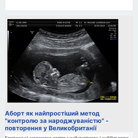
Аборт як найпростіший метод
"контролю за народжуваністю" -
повторення у Великобританії
Британські захисники життя з найстарішого і найбільшого