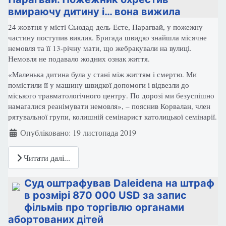
вмираючу дитину і… вона вижила
24 жовтня у місті Сьюдад-дель-Есте, Парагвай, у пожежну
частину поступив виклик. Бригада швидко знайшла місячне
немовля та її 13-річну мати, що жебракували на вулиці.
Немовля не подавало жодних ознак життя.
«Маленька дитина була у стані між життям і смертю. Ми
помістили її у машину швидкої допомоги і відвезли до
міського травматологічного центру. По дорозі ми безуспішно
намагалися реанімувати немовля», – пояснив Корвалан, член
рятувальної групи, колишній семінарист католицької семінарії.
Деталі
Опубліковано: 19 листопада 2019
Читати далі...
Суд оштрафував Daleidena на штраф
в розмірі 870 000 USD за запис
фільмів про торгівлю органами
абортованих дітей