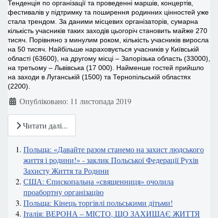
Тенденція по організації та проведенні маршів, концертів,
фестивалів у підтримку та поширення родинних цінностей уже
стала трендом. За даними місцевих організаторів, сумарна
кількість учасників таких заходів цьогоріч становить майже 270
тисяч. Порівняно з минулим роком, кількість учасників виросла
на 50 тисяч. Найбільше нараховується учасників у Київській
області (63600), на другому місці – Запорізька область (33000),
на третьому – Львівська (17 000). Найменше гостей прийшло
на заходи в Луганській (1500) та Тернопільській областях
(2200).
Деталі
Опубліковано: 11 листопада 2019
Читати далі...
Польща: «Давайте разом станемо на захист людського
життя і родини!» - заклик Польської Федерації Рухів
Захисту Життя та Родини
США: Єпископальна «священниця» очолила
проабортну організацію
Польща: Кінець торгівлі польськими дітьми!
Італія: ВЕРОНА – МІСТО, ЩО ЗАХИЩАЄ ЖИТТЯ