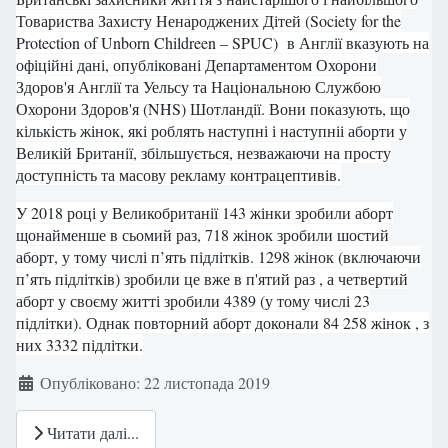
Товариства Захисту Ненароджених Дітей (Society for the
Protection of Unborn Childreen – SPUC) в Англії вказують на
офіційні дані, опубліковані Департаментом Охорони
Здоров'я Англії та Уельсу та Національною Службою
Охорони Здоров'я (NHS) Шотландії. Вони показують, що
кількість жінок, які роблять наступні і наступніі аборти у
Великій Британії, збільшується, незважаючи на просту
доступність та масову рекламу контрацептивів.
У 2018 році у Великобританії 143 жінки зробили аборт
щонайменше в сьомий раз, 718 жінок зробили шостий
аборт, у тому числі п’ять підлітків. 1298 жінок (включаючи
п’ять підлітків) зробили це вже в п'ятий раз , а четвертий
аборт у своєму житті зробили 4389 (у тому числі 23
підлітки). Однак повторний аборт доконали 84 258 жінок , з
них 3332 підлітки.
Деталі
Опубліковано: 22 листопада 2019
Читати далі...