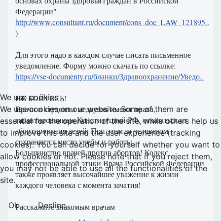
основах охраны здоровья граждан в Российской
Федерации"
http://www.consultant.ru/document/cons_doc_LAW_121895..
)
Для этого надо в каждом случае писать письменное
уведомление. Форму можно скачать по ссылке:
https://vse-documenty.ru/бланки/Здравоохранение/Уведо..
We use cookies
НЕ БОЙТЕСЬ!
Врачи и студенты медвузов имеют права,
We use cookies on our website. Some of them are
гарантированные Конституцией РФ, отказаться от
essential for the operation of the site, while others help us
абортирования детей. При этом за человеком
to improve this site and the user experience (tracking
сохраняется место учебы и работы.
cookies). You can decide for yourself whether you want to
Большинство врачей против абортов! Кодекс
allow cookies or not. Please note that if you reject them,
профессиональной этики Врача Российской Федерации
you may not be able to use all the functionalities of the
также проявляет высочайшее уважение к жизни
site.
каждого человека с момента зачатия!
Ok
Decline
Расскажите знакомым врачам