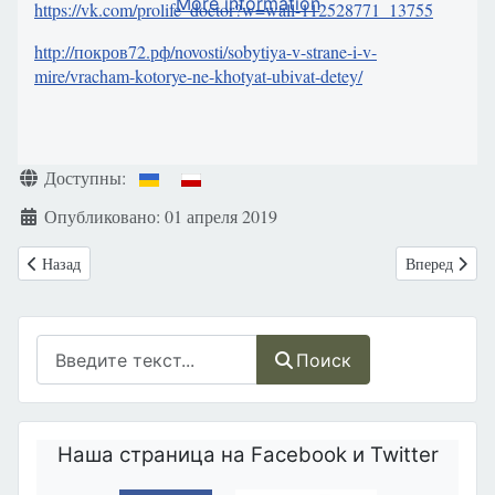
More information
https://vk.com/prolife_doctor?w=wall-112528771_13755
http://покров72.рф/novosti/sobytiya-v-strane-i-v-
mire/vracham-kotorye-ne-khotyat-ubivat-detey/
Информация о материале
Доступны:
Опубликовано: 01 апреля 2019
Предыдущий: Аборт — это маленькое духовное самоубийство
Следующий: 
Назад
Вперед
Поиск
Поиск
Наша страница на Facebook и Twitter