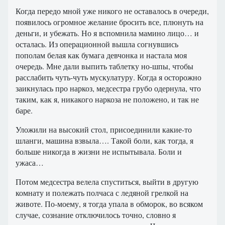
Когда передо мной уже никого не оставалось в очереди,
появилось огромное желание бросить все, плюнуть на
деньги, и убежать. Но я вспомнила мамино лицо… и
осталась. Из операционной вышла согнувшись
пополам белая как бумага девчонка и настала моя
очередь. Мне дали выпить таблетку но-шпы, чтобы
расслабить чуть-чуть мускулатуру. Когда я осторожно
заикнулась про наркоз, медсестра грубо одернула, что
таким, как я, никакого наркоза не положено, и так не
баре.
Уложили на высокий стол, присоединили какие-то
шланги, машина взвыла…. Такой боли, как тогда, я
больше никогда в жизни не испытывала. Боли и
ужаса…
Потом медсестра велела спуститься, выйти в другую
комнату и полежать полчаса с ледяной грелкой на
животе. По-моему, я тогда упала в обморок, во всяком
случае, сознание отключилось точно, словно я