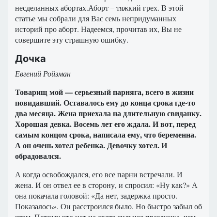
несделанных абортах.Аборт – тяжкий грех. В этой
статье мы собрали для Вас семь непридуманных
историй про аборт. Надеемся, прочитав их, Вы не
совершите эту страшную ошибку.
Дочка
Евгений Ройзман
Товарищ мой — серьезный парняга, всего в жизни
повидавший. Оставалось ему до конца срока где-то
два месяца. Жена приехала на длительную свиданку.
Хорошая девка. Восемь лет его ждала. И вот, перед
самым концом срока, написала ему, что беременна.
А он очень хотел ребенка. Девочку хотел. И
обрадовался.
А когда освобождался, его все парни встречали. И
жена. И он отвел ее в сторону, и спросил: «Ну как?» А
она покачала головой: «Да нет, задержка просто.
Показалось». Он расстроился было. Но быстро забыл об
этом. Потому что нет на свете сильнее праздника, чем