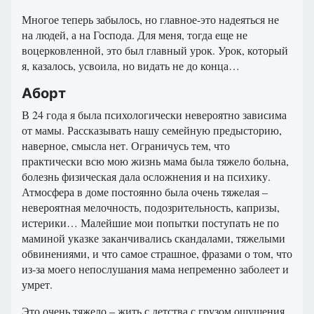
Многое теперь забылось, но главное-это надеяться не
на людей, а на Господа. Для меня, тогда еще не
воцерковленной, это был главный урок. Урок, который
я, казалось, усвоила, но видать не до конца…
Аборт
В 24 года я была психологически невероятно зависима
от мамы. Рассказывать нашу семейную предысторию,
наверное, смысла нет. Ограничусь тем, что
практически всю мою жизнь мама была тяжело больна,
болезнь физическая дала осложнения и на психику.
Атмосфера в доме постоянно была очень тяжелая –
невероятная мелочность, подозрительность, капризы,
истерики… Малейшие мои попытки поступать не по
маминой указке заканчивались скандалами, тяжелыми
обвинениями, и что самое страшное, фразами о том, что
из-за моего непослушания мама непременно заболеет и
умрет.
Это очень тяжело – жить с детства с грузом ощущения,