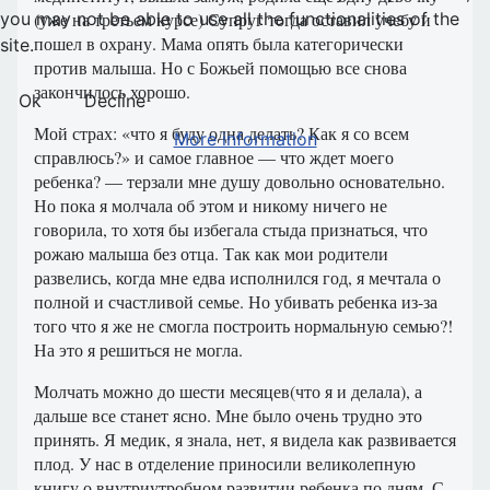
(уже на третьем курсе) Супруг тогда оставил учебу и
you may not be able to use all the functionalities of the
пошел в охрану. Мама опять была категорически
site.
против малыша. Но с Божьей помощью все снова
закончилось хорошо.
Ok
Decline
Мой страх: «что я буду одна делать? Как я со всем
More information
справлюсь?» и самое главное — что ждет моего
ребенка? — терзали мне душу довольно основательно.
Но пока я молчала об этом и никому ничего не
говорила, то хотя бы избегала стыда признаться, что
рожаю малыша без отца. Так как мои родители
развелись, когда мне едва исполнился год, я мечтала о
полной и счастливой семье. Но убивать ребенка из-за
того что я же не смогла построить нормальную семью?!
На это я решиться не могла.
Молчать можно до шести месяцев(что я и делала), а
дальше все станет ясно. Мне было очень трудно это
принять. Я медик, я знала, нет, я видела как развивается
плод. У нас в отделение приносили великолепную
книгу о внутриутробном развитии ребенка по дням. С