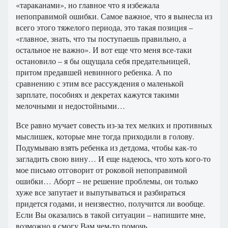
«тараканами», но главное что я избежала
непоправимой ошибки. Самое важное, что я вынесла из
всего этого тяжелого периода, это такая позиция –
«главное, знать, что ты поступаешь правильно, а
остальное не важно». И вот еще что меня все-таки
остановило – я бы ощущала себя предательницей,
притом предавшей невинного ребенка. А по
сравнению с этим все рассуждения о маленькой
зарплате, пособиях и декретах кажутся такими
мелочными и недостойными…
Все равно мучает совесть из-за тех мелких и противных
мыслишек, которые мне тогда приходили в голову.
Подумываю взять ребенка из детдома, чтобы как-то
загладить свою вину… И еще надеюсь, что хоть кого-то
мое письмо отговорит от роковой непоправимой
ошибки… Аборт – не решение проблемы, он только
хуже все запутает и выпутываться и разбираться
придется годами, и неизвестно, получится ли вообще.
Если Вы оказались в такой ситуации – напишите мне,
возможно я смогу Вам чем-то помочь…