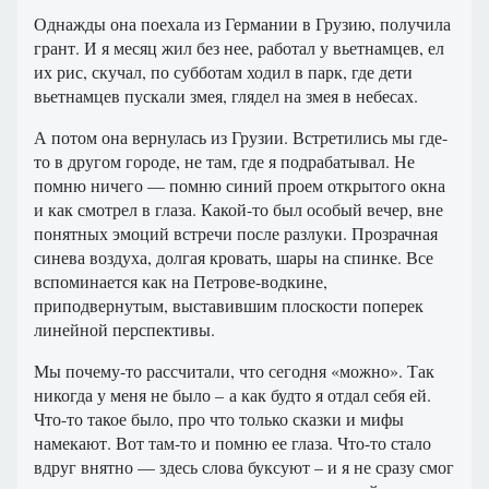
Однажды она поехала из Германии в Грузию, получила
грант. И я месяц жил без нее, работал у вьетнамцев, ел
их рис, скучал, по субботам ходил в парк, где дети
вьетнамцев пускали змея, глядел на змея в небесах.
А потом она вернулась из Грузии. Встретились мы где-
то в другом городе, не там, где я подрабатывал. Не
помню ничего — помню синий проем открытого окна
и как смотрел в глаза. Какой-то был особый вечер, вне
понятных эмоций встречи после разлуки. Прозрачная
синева воздуха, долгая кровать, шары на спинке. Все
вспоминается как на Петрове-водкине,
приподвернутым, выставившим плоскости поперек
линейной перспективы.
Мы почему-то рассчитали, что сегодня «можно». Так
никогда у меня не было – а как будто я отдал себя ей.
Что-то такое было, про что только сказки и мифы
намекают. Вот там-то и помню ее глаза. Что-то стало
вдруг внятно — здесь слова буксуют – и я не сразу смог