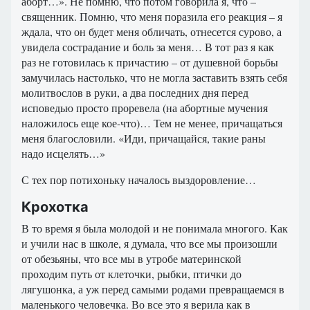
аборт…». Не помню, что потом говорила я, что –
священник. Помню, что меня поразила его реакция – я
ждала, что он будет меня обличать, отнесется сурово, а
увидела сострадание и боль за меня… В тот раз я как
раз не готовилась к причастию – от душевной борьбы
замучилась настолько, что не могла заставить взять себя
молитвослов в руки, а два последних дня перед
исповедью просто проревела (на абортные мучения
наложилось еще кое-что)… Тем не менее, причащаться
меня благословили. «Иди, причащайся, такие раны
надо исцелять…»
С тех пор потихоньку началось выздоровление…
Крохотка
В то время я была молодой и не понимала многого. Как
и учили нас в школе, я думала, что все мы произошли
от обезьяны, что все мы в утробе материнской
проходим путь от клеточки, рыбки, птички до
лягушонка, а уж перед самыми родами превращаемся в
маленького человечка. Во все это я верила как в