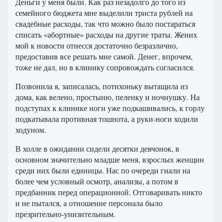
Деньги у меня были. Как раз незадолго до того из
семейного бюджета мне выделили триста рублей на
свадебные расходы, так что можно было постараться
списать «абортные» расходы на другие траты. Жених
мой к новости отнесся достаточно безразлично,
предоставив все решать мне самой. Денег, впрочем,
тоже не дал, но в клинику сопровождать согласился.
Позвонила я, записалась, потихоньку вытащила из
дома, как велено, простыню, пеленку и ночнушку. На
подступах к клинике ноги уже подкашивались, к горлу
подкатывала противная тошнота, а руки-ноги ходили
ходуном.
В холле в ожидании сидели десятки девчонок, в
основном значительно младше меня, взрослых женщин
среди них были единицы. Нас по очереди гнали на
более чем условный осмотр, анализы, а потом в
предбанник перед операционной. Отговаривать никто
и не пытался, а отношение персонала было
презрительно-унизительным.