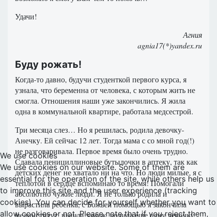
Удачи!
Агния
agnia17(*)yandex.ru
Буду рожать!
Когда-то давно, будучи студенткой первого курса, я
узнала, что беременна от человека, с которым жить не
смогла. Отношения наши уже закончились. Я жила
одна в коммунальной квартире, работала медсестрой.
Три месяца слез… Но я решилась, родила девочку-
Анечку. Ей сейчас 12 лет. Тогда мама с со мной год(!)
не разговаривала. Первое время было очень трудно.
We use cookies
Сдавала пенициллиновые бутылочки в аптеку, так как
We use cookies on our website. Some of them are
детских денег не хватало ни на что. Но люди милые, я с
essential for the operation of the site, while others help us
теплотой в сердце вспоминаю то время! Помогали
to improve this site and the user experience (tracking
абсолютно чужие люди. Я не только родила и
cookies). You can decide for yourself whether you want to
вырастила ребенка, с Божьей помощью я закончила
allow cookies or not. Please note that if you reject them,
мединститут, вышла замуж, родила еще одну девочку