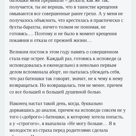
получается, ты не веришь, что в таинстве крещения
омываются все совершенные ранее грехи. А у меня не
получалось объяснить, что крестилась я практически с
бухты-барахты, ничего толком не понимая, не
готовясь…. Поэтому и не было в момент крещения
покаяния и отказа от прежней жизни…
Великим постом в этом году память о совершенном
стала еще острее. Каждый раз, готовясь к исповеди (а
исповедовалась я еженедельно) я невольно первым
делом вспоминала аборт, но пыталась убеждать себя,
что раз батюшки так говорят, значит, не к чему к нему
возвращаться. Но возвращалась, тем не менее, причем
со все большей и большей душевной болью.
Наконец настал такой день, когда, буквально
дорвавшись до аналоя, причем на исповеди совсем не у
того («доброго») батюшки, к которому хотела попасть,
а у «строгого», я выпалила «Не могу больше… Я в
молодости из страха перед родителями сделала