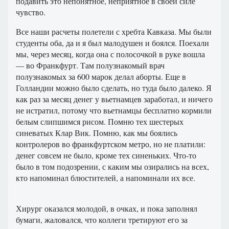
подавить это непонятное, неприятное в своей силе
чувство.
Все наши расчеты полетели с хребта Кавказа. Мы были
студенты оба, да и я был малодушен и боялся. Поехали
мы, через месяц, когда она с полосочкой в руке вошла
— во Франкфурт. Там полузнакомый врач
полузнакомых за 600 марок делал аборты. Еще в
Голландии можно было сделать, но туда было далеко. Я
как раз за месяц денег у вьетнамцев заработал, и ничего
не истратил, потому что вьетнамцы бесплатно кормили
белым слипшимся рисом. Помню тех шестерых
синеватых Клар Вик. Помню, как мы боялись
контролеров во франкфуртском метро, но не платили:
денег совсем не было, кроме тех синеньких. Что-то
было в том подозрении, с каким мы озирались на всех,
кто напоминал блюстителей, а напоминали их все.
Хирург оказался молодой, в очках, и пока заполнял
бумаги, жаловался, что коллеги третируют его за