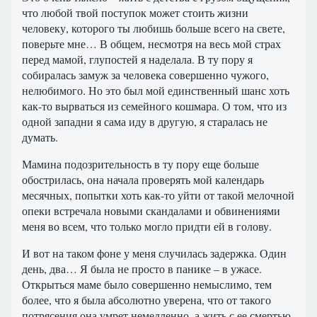
что любой твой поступок может стоить жизни
человеку, которого ты любишь больше всего на свете,
поверьте мне… В общем, несмотря на весь мой страх
перед мамой, глупостей я наделала. В ту пору я
собиралась замуж за человека совершенно чужого,
нелюбимого. Но это был мой единственный шанс хоть
как-то вырваться из семейного кошмара. О том, что из
одной западни я сама иду в другую, я старалась не
думать.
Мамина подозрительность в ту пору еще больше
обострилась, она начала проверять мой календарь
месячных, попытки хоть как-то уйти от такой мелочной
опеки встречала новыми скандалами и обвинениями
меня во всем, что только могло придти ей в голову.
И вот на таком фоне у меня случилась задержка. Один
день, два… Я была не просто в панике – в ужасе.
Открыться маме было совершенно немыслимо, тем
более, что я была абсолютно уверена, что от такого
потрясения она умрет немедленно, а жить с ее смертью