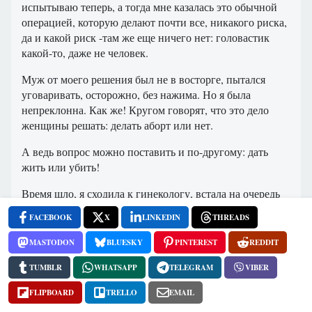
испытываю теперь, а тогда мне казалась это обычной
операцией, которую делают почти все, никакого риска,
да и какой риск -там же еще ничего нет: головастик
какой-то, даже не человек.
Муж от моего решения был не в восторге, пытался
уговаривать, осторожно, без нажима. Но я была
непреклонна. Как же! Кругом говорят, что это дело
женщины решать: делать аборт или нет.
А ведь вопрос можно поставить и по-другому: дать
жить или убить!
Время шло, я сходила к гинекологу, встала на очередь
на аборт, сказала об этом мужу. Тогда, исчерпав,
FACEBOOK
X
LINKEDIN
THREADS
видимо, все аргументы в пользу малыша, он сказал
мне, что я убийца, и, что если хочешь, то убивай. Я
MASTODON
BLUESKY
PINTEREST
REDDIT
задумалась, но ненадолго, продолжая упорствовать.
TUMBLR
WHATSAPP
TELEGRAM
VIBER
И вот однажды вечером, придя с работы, мой муж
FLIPBOARD
TRELLO
EMAIL
принес большой сверток, бросил его на кровать и
сказал: «На! Убивай!».