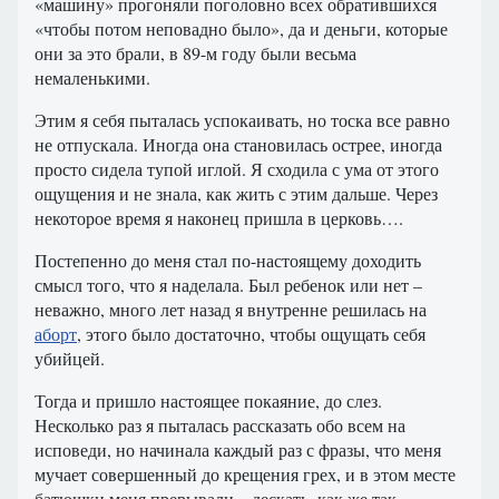
«машину» прогоняли поголовно всех обратившихся
«чтобы потом неповадно было», да и деньги, которые
они за это брали, в 89-м году были весьма
немаленькими.
Этим я себя пыталась успокаивать, но тоска все равно
не отпускала. Иногда она становилась острее, иногда
просто сидела тупой иглой. Я сходила с ума от этого
ощущения и не знала, как жить с этим дальше. Через
некоторое время я наконец пришла в церковь….
Постепенно до меня стал по-настоящему доходить
смысл того, что я наделала. Был ребенок или нет –
неважно, много лет назад я внутренне решилась на
аборт
, этого было достаточно, чтобы ощущать себя
убийцей.
Тогда и пришло настоящее покаяние, до слез.
Несколько раз я пыталась рассказать обо всем на
исповеди, но начинала каждый раз с фразы, что меня
мучает совершенный до крещения грех, и в этом месте
батюшки меня прерывали – дескать, как же так,