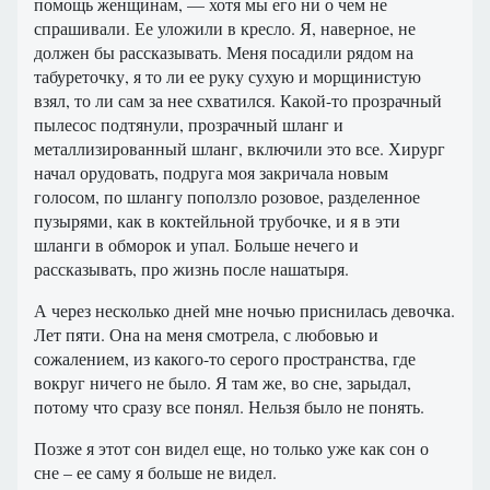
помощь женщинам, — хотя мы его ни о чем не
спрашивали. Ее уложили в кресло. Я, наверное, не
должен бы рассказывать. Меня посадили рядом на
табуреточку, я то ли ее руку сухую и морщинистую
взял, то ли сам за нее схватился. Какой-то прозрачный
пылесос подтянули, прозрачный шланг и
металлизированный шланг, включили это все. Хирург
начал орудовать, подруга моя закричала новым
голосом, по шлангу поползло розовое, разделенное
пузырями, как в коктейльной трубочке, и я в эти
шланги в обморок и упал. Больше нечего и
рассказывать, про жизнь после нашатыря.
А через несколько дней мне ночью приснилась девочка.
Лет пяти. Она на меня смотрела, с любовью и
сожалением, из какого-то серого пространства, где
вокруг ничего не было. Я там же, во сне, зарыдал,
потому что сразу все понял. Нельзя было не понять.
Позже я этот сон видел еще, но только уже как сон о
сне – ее саму я больше не видел.