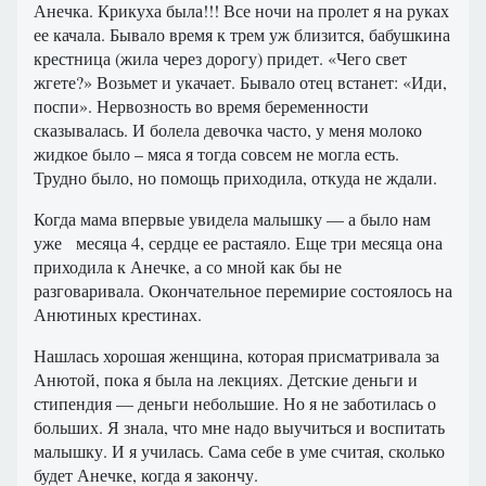
Анечка. Крикуха была!!! Все ночи на пролет я на руках
ее качала. Бывало время к трем уж близится, бабушкина
крестница (жила через дорогу) придет. «Чего свет
жгете?» Возьмет и укачает. Бывало отец встанет: «Иди,
поспи». Нервозность во время беременности
сказывалась. И болела девочка часто, у меня молоко
жидкое было – мяса я тогда совсем не могла есть.
Трудно было, но помощь приходила, откуда не ждали.
Когда мама впервые увидела малышку — а было нам
уже месяца 4, сердце ее растаяло. Еще три месяца она
приходила к Анечке, а со мной как бы не
разговаривала. Окончательное перемирие состоялось на
Анютиных крестинах.
Нашлась хорошая женщина, которая присматривала за
Анютой, пока я была на лекциях. Детские деньги и
стипендия — деньги небольшие. Но я не заботилась о
больших. Я знала, что мне надо выучиться и воспитать
малышку. И я училась. Сама себе в уме считая, сколько
будет Анечке, когда я закончу.