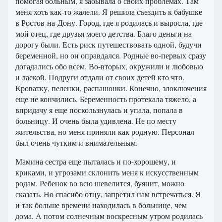
помогая больным, я забывала о своих проблемах. Там
меня хоть как-то жалели. Я решила съездить к бабушке
в Ростов-на-Дону. Город, где я родилась и выросла, где
мой отец, где друзья моего детства. Благо деньги на
дорогу были. Есть риск путешествовать одной, будучи
беременной, но он оправдался. Родные во-первых сразу
догадались обо всем. Во-вторых, окружили и любовью
и лаской. Подруги отдали от своих детей кто что.
Кроватку, пеленки, распашонки. Конечно, злоключения
еще не кончились. Беременность протекала тяжело, а
впридачу я еще поскользнулась и упала, попала в
больницу. И очень была удивлена. Не по месту
жительства, но меня приняли как родную. Персонал
был очень чутким и внимательным.
Мамина сестра еще пыталась и по-хорошему, и
криками, и угрозами склонить меня к искусственным
родам. Ребенок во всю шевелится, буянит, можно
сказать. Но спасибо отцу, запретил нам встречаться. Я
и так больше времени находилась в больнице, чем
дома. А потом солнечным воскресным утром родилась