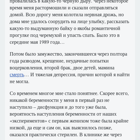
провалилась в какую-то черную дыру. Через некоторое
время меня растормошили и сказали отправляться
домой. Всю дорогу меня колотила нервная дрожь, но
дома мне удалось соорудить на лице улыбку, рассказать
какую-то выдуманную байку о якобы романтичной
прогулке под черемухой и упасть спать. Было это в
середине мая 1989 года…
Потом было замужество, закончившееся через полтора
года разводом, крещение, неудачные попытки
воцерковления, второй брак, двое детей, мамина
смерть
… И тяжелая депрессия, причин которой я найти
не могла.
Со временем многое мне стало понятнее. Скорее всего,
никакой беременности у меня в первый раз не
наступило – дисфункция и до того уже была,
вероятность наступления беременности от наших
«экспериментов» с первым женихом тоже была крайне
низкой, да еще и сам он, как выяснилось позже,
оказался практически стерилен. В клинике же через