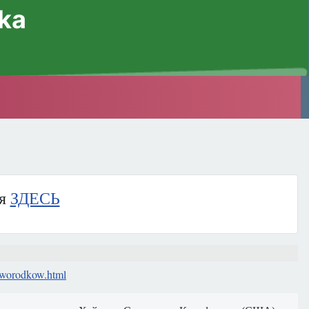
ska
ия
ЗДЕСЬ
noworodkow.html