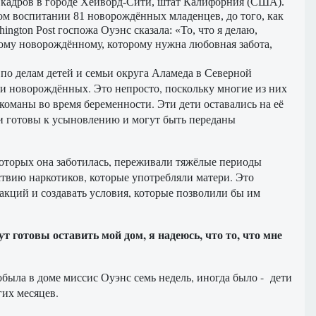
а кадров в городе Хейворд-Сити, штат Калифорния (США).
ом воспитании 81 новорождённых младенцев, до того, как
gton Post госпожа Оуэнс сказала: «То, что я делаю,
кому новорождённому, которому нужна любовная забота,
по делам детей и семьи округа Аламеда в Северной
и новорождённых. Это непросто, поскольку многие из них
команы во время беременности. Эти дети оставались на её
ни готовы к усыновлению и могут быть переданы
которых она заботилась, переживали тяжёлые периоды
ствию наркотиков, которые употребляли матери. Это
акций и создавать условия, которые позволили бы им
дут готовы оставить мой дом, я надеюсь, что то, что мне
обыла в доме миссис Оуэнс семь недель, иногда было - дети
гих месяцев.