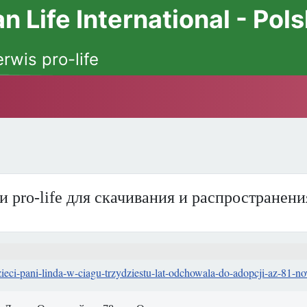
 Life International - Pol
erwis pro-life
и pro-life для скачивания и распространен
zieci-pani-linda-w-ciagu-trzydziestu-lat-odchowala-do-adopcji-az-81-