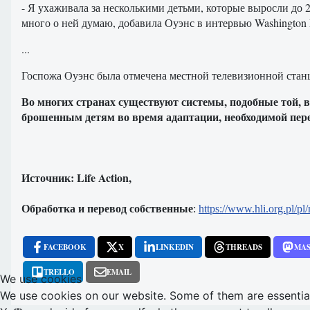
- Я ухаживала за несколькими детьми, которые выросли до 2
много о ней думаю, добавила Оуэнс в интервью Washington 
...
Госпожа Оуэнс была отмечена местной телевизионной стан
Во многих странах существуют системы, подобные той, в
брошенным детям во время адаптации, необходимой пере
Источник: Life Action,
Обработка и перевод собственные
:
https://www.hli.org.pl/p
FACEBOOK
X
LINKEDIN
THREADS
MA
TRELLO
EMAIL
We use cookies
We use cookies on our website. Some of them are essential f