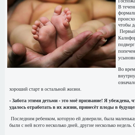
Госпожа
В течен
формаль
происхо
чтобы д
Первый 
Калифор
подверг
попечен
усынови
Во врем
внутриу
означал
хороший старт в остальной жизни.
- Забота этими детьми - это моё призвание! Я убеждена, чт
удалось отработать в их жизни, принесёт плоды в будуще
Последним ребенком, которую ей доверили, была маленькая 
были с ней всего несколько дней, другие несколько недель. 