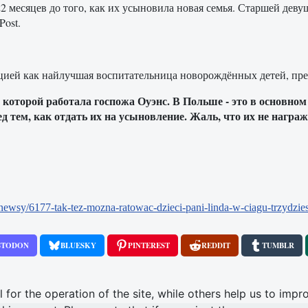
2 месяцев до того, как их усыновила новая семья. Старшей девушк
Post.
цией как найлучшая воспитательница новорождённых детей, пре
 которой работала госпожа Оуэнс. В Польше - это в основном
д тем, как отдать их на усыновление. Жаль, что их не нагр
l/newsy/6177-tak-tez-mozna-ratowac-dzieci-pani-linda-w-ciagu-trzydz
STODON
BLUESKY
PINTEREST
REDDIT
TUMBLR
or the operation of the site, while others help us to impro