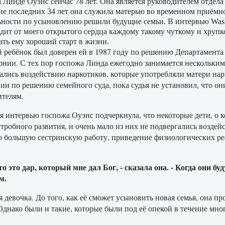
 Линде Оуэнс сейчас 78 лет. Она является руководителем отдел
ие последних 34 лет она служила матерью во временном приёмн
ности по усыновлению решили будущие семьи. В интервью Washin
дит от моего открытого сердца каждому такому чуткому и хруп
ать ему хороший старт в жизни.
ребёнок был доверен ей в 1987 году по решению Департамента 
нии. С тех пор госпожа Линда ежегодно занимается нескольким
ались воздействию наркотиков, которые употребляли матери нар
ии по решению семейного суда, пока судья не установил, что о
телям.
я интервью госпожа Оуэнс подчеркнула, что некоторые дети, о 
тробного развития, и очень мало из них не подвергались воздей
о большую сестринскую работу, приведение физиологических ре
о это дар, который мне дал Бог, - сказала она. - Когда они бу
м.
девочка. До того, как её сможет усыновить новая семья, она пр
Однако были и такие, которые были под её опекой в ​​течение мно