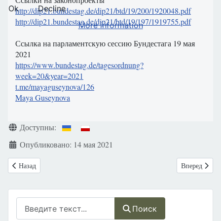
Ok
Decline
http://dip21.bundestag.de/dip21/btd/19/200/1920048.pdf
http://dip21.bundestag.de/dip21/btd/19/197/1919755.pdf
More information
Ссылка на парламентскую сессию Бундестага 19 мая
2021
https://www.bundestag.de/tagesordnung?
week=20&year=2021
t.me/mayaguseynova
/126
Maya Guseynova
Информация о материале
Доступны:
Опубликовано: 14 мая 2021
Предыдущий: Италия: Большой демографический сигнал тревоги. Ита
Следующий: У
Назад
Вперед
Поиск
Поиск