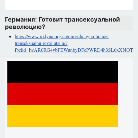
Германия: Готовит трансексуальной
революцию?
https://www.rodyna.org.ua/nimechchyna-hotuie-
transeksualnu-revoliutsiiu/?
fbclid=IwAR0RG4vbFEWunbyDFcPWRD4h3SL6xXNOTZR