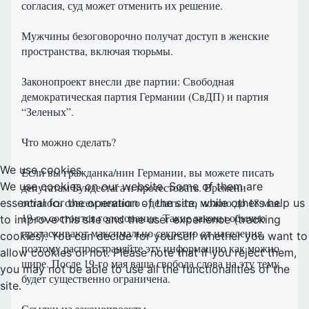
согласия, суд может отменить их решение.
Мужчины безоговорочно получат доступ в женские
пространства, включая тюрьмы.
Законопроект внесли две партии: Свободная
демократическая партия Германии (СвДП) и партия
“Зеленых”.
Что можно сделать?
We use cookies
Если вы гражданка/нин Германии, вы можете писать
We use cookies on our website. Some of them are
депутатам Бундестага и протестовать. Времени
осталось совсем немного - делать это можно до 18 мая.
essential for the operation of the site, while others help us
19-го состоится голосование. Такие законы обычно
to improve this site and the user experience (tracking
протаскивают максимально секретно от населения,
cookies). You can decide for yourself whether you want to
поэтому распространяйте эту информацию как можно
allow cookies or not. Please note that if you reject them,
шире. После 19-го мая ваша свобода слова на эту тему
you may not be able to use all the functionalities of the
будет существенно ограничена.
site.
Ссылки на законопроекты