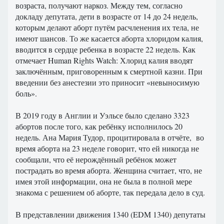
возраста, получают наркоз. Между тем, согласно
докладу депутата, дети в возрасте от 14 до 24 недель,
которым делают аборт путём расчленения их тела, не
имеют шансов. То же касается аборта хлоридом калия,
вводится в сердце ребенка в возрасте 22 недель. Как
отмечает Human Rights Watch: Хлорид калия вводят
заключённым, приговоренным к смертной казни. При
введении без анестезии это приносит «невыносимую
боль».
В 2019 году в Англии и Уэльсе было сделано 3323
абортов после того, как ребёнку исполнилось 20
недель. Ана Мария Тудор, процитировала в отчёте, во
время аборта на 23 неделе говорит, что ей никогда не
сообщали, что её нерождённый ребёнок может
пострадать во время аборта. Женщина считает, что, не
имея этой информации, она не была в полной мере
знакома с решением об аборте, так передала дело в суд.
В представлении движения 1340 (EDM 1340) депутаты