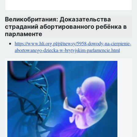
Великобритания: Доказательства
страданий абортированного ребёнка в
парламенте
https://www.hli.org.pl/pl/newsy/5958-dowody-na-cierpienie-
abortowanego-dziecka-w-brytyjskim-parlamencie.html