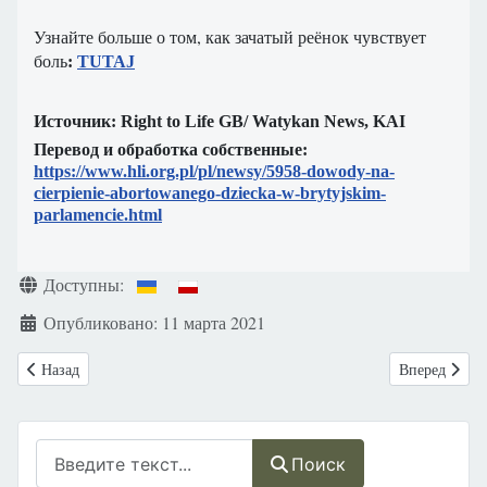
Узнайте больше о том, как зачатый реёнок чувствует
боль
:
TUTAJ
Источник: Right to Life GB/ Watykan News, KAI
Перевод и обработка собственные:
https://www.hli.org.pl/pl/newsy/5958-dowody-na-
cierpienie-abortowanego-dziecka-w-brytyjskim-
parlamencie.html
Информация о материале
Доступны:
Опубликовано: 11 марта 2021
Предыдущий: Тасмания: На пути к легализации эвтаназии -End of Li
Следующий: 
Назад
Вперед
Поиск
Поиск