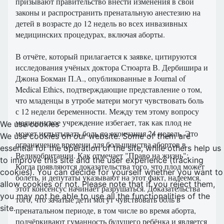
призывают правительство внести изменения в свои
законы и распространить пренатальную анестезию на
детей в возрасте до 12 недель во всех инвазивных
медицинских процедурах, включая аборты.
В отчёте, который прилагается к заявке, цитируются
исследования учёных доктора Стюарта В. Дербишира и
Джона Бокман П.А., опубликованные в Journal of
Medical Ethics, подтверждающие представление о том,
что младенцы в утробе матери могут чувствовать боль
с 12 недели беременности. Между тем этому вопросу
медицинское учреждение избегает, так как плод не
We use cookies
может испытывать боль до окончания 24 недель. Это
We use cookies on our website. Some of them are
ограничение времени для большинства абортов в
essential for the operation of the site, while others help us
Великобритании. Как отмечает "Право на жизнь":
to improve this site and the user experience (tracking
Когда появляются доказательства того, что плод может
cookies). You can decide for yourself whether you want to
болеть, и депутаты указывают на этот факт, надеемся,
allow cookies or not. Please note that if you reject them,
этот консенсус начинает разрушаться. Доказательства
you may not be able to use all the functionalities of the
того, что зачатые дети могут чувствовать боль в
site.
пренатальном периоде, в том числе во время аборта,
подчёркивают гуманность будущего ребёнка и является