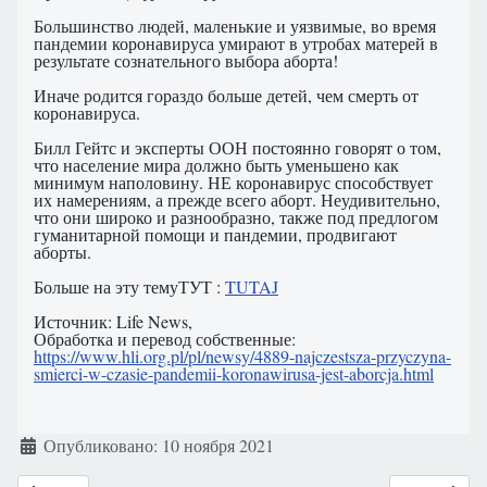
Большинство людей, маленькие и уязвимые, во время
пандемии коронавируса умирают в утробах матерей в
результате сознательного выбора аборта!
Иначе родится гораздо больше детей, чем смерть от
коронавируса.
Билл Гейтс и эксперты ООН постоянно говорят о том,
что население мира должно быть уменьшено как
минимум наполовину. НЕ коронавирус способствует
их намерениям, а прежде всего аборт. Неудивительно,
что они широко и разнообразно, также под предлогом
гуманитарной помощи и пандемии, продвигают
аборты.
Больше на эту темуТУТ :
TUTAJ
Источник: Life News,
Обработка и перевод собственные:
https://www.hli.org.pl/pl/newsy/4889-najczestsza-przyczyna-
smierci-w-czasie-pandemii-koronawirusa-jest-aborcja.html
Информация о материале
Опубликовано: 10 ноября 2021