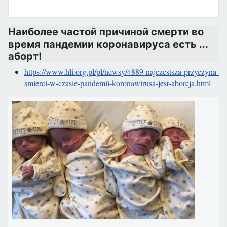
Наиболее частой причиной смерти во
время пандемии коронавируса есть ...
аборт!
https://www.hli.org.pl/pl/newsy/4889-najczestsza-przyczyna-
smierci-w-czasie-pandemii-koronawirusa-jest-aborcja.html