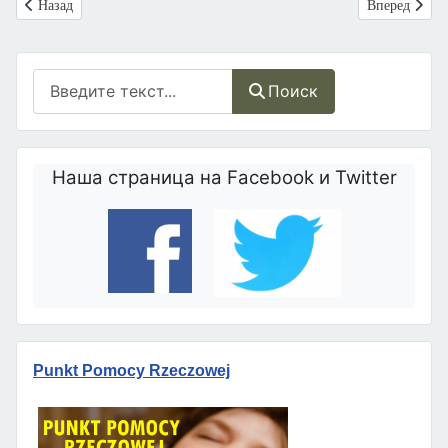
Предыдущий: Польша: «Клиника имени д-р Оли для бездомных» зара
Следующий: 
Назад
Вперед
Поиск
Поиск
Наша страница на Facebook и Twitter
Punkt Pomocy Rzeczowej