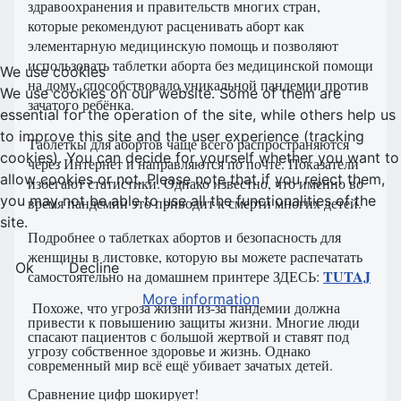
здравоохранения и правительств многих стран,
которые рекомендуют расценивать аборт как
элементарную медицинскую помощь и позволяют
использовать таблетки аборта без медицинской помощи
We use cookies
на дому, способствовало уникальной пандемии против
We use cookies on our website. Some of them are
зачатого ребёнка.
essential for the operation of the site, while others help us
to improve this site and the user experience (tracking
Таблеткы для абортов чаще всего распространяются
cookies). You can decide for yourself whether you want to
через Интернет и направляются по почте. Показатели
allow cookies or not. Please note that if you reject them,
избегают статистики. Однако известно, что именно во
you may not be able to use all the functionalities of the
время пандемии это приводит к смерти многих детей.
site.
Подробнее о таблетках абортов и безопасность для
женщины в листовке, которую вы можете распечатать
Ok
Decline
TUTAJ
самостоятельно на домашнем принтере ЗДЕСЬ
:
More information
Похоже, что угроза жизни из-за пандемии должна
привести к повышению защиты жизни. Многие люди
спасают пациентов с большой жертвой и ставят под
угрозу собственное здоровье и жизнь. Однако
современный мир всё ещё убивает зачатых детей.
Сравнение цифр шокирует!