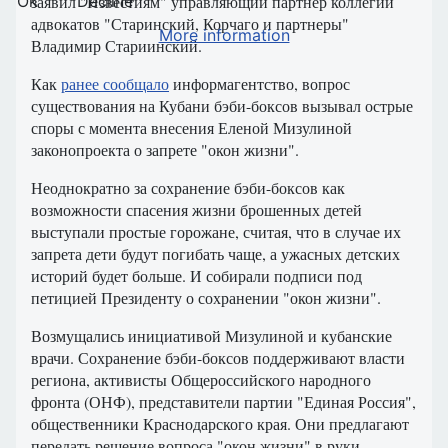
Ok
Decline
заявил "Известиям" управляющий партнер коллегии
адвокатов "Старинский, Корчаго и партнеры"
More information
Владимир Стариинский.
Как
ранее сообщало
информагентство, вопрос
существования на Кубани бэби-боксов вызывал острые
споры с момента внесения Еленой Мизулиной
законопроекта о запрете "окон жизни".
Неоднократно за сохранение бэби-боксов как
возможности спасения жизни брошенных детей
выступали простые горожане, считая, что в случае их
запрета дети будут погибать чаще, а ужасных детских
историй будет больше. И собирали подписи под
петицией Президенту о сохранении "окон жизни".
Возмущались инициативой Мизулиной и кубанские
врачи. Сохранение бэби-боксов поддерживают власти
региона, активисты Общероссийского народного
фронта (ОНФ), представители партии "Единая Россия",
общественники Краснодарского края. Они предлагают
передать решение вопроса "окон жизни" в руки