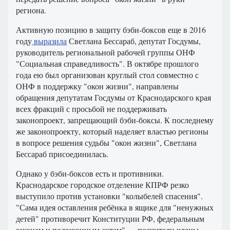
региона.
Активную позицию в защиту бэби-боксов еще в 2016
году
выразила
Светлана Бессараб, депутат Госдумы,
руководитель региональной рабочей группы ОНФ
"Социальная справедливость". В октябре прошлого
года ею был организован круглый стол совместно с
ОНФ в поддержку "окон жизни", направлены
обращения депутатам Госдумы от Краснодарского края
всех фракций с просьбой не поддерживать
законопроект, запрещающий бэби-боксы. К последнему
же законопроекту, который наделяет властью регионы
в вопросе решения судьбы "окон жизни", Светлана
Бессараб присоединилась.
Однако у бэби-боксов есть и противники.
Краснодарское городское отделение КПРФ резко
выступило против установки "колыбелей спасения".
"Сама идея оставления ребёнка в ящике для "ненужных
детей" противоречит Конституции РФ, федеральным
законам и подзаконным актам" — посчитали члены