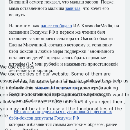
Внешний осмотр показал, что малыш здоров. Позже,
мама оставленного малыша
заявила
, что хочет его
вернуть.
Напомним, как
ранее сообщало
ИА KrasnodarMedia, на
заседании Госдумы РФ в первом же чтении был
отклонен законопроект сенатора от Омской области
Елены Мизулиной, согласно которому за установку
бэби-боксов и любые меры поддержки "анонимного
оставления детей" предлагалось брать огромные
штрафы (1-5 млн рублей) и наказывать приостановкой
We use cookies
деятельности юрлица.
We use cookies on our website. Some of them are
essential for the operation of the site, while others help us
Отметим, попытки принятия законопроекта о запрете
бэби-боксов
вызывают недоумение
у экспертов – в
to improve this site and the user experience (tracking
России с постоянной периодичностью происходят
cookies). You can decide for yourself whether you want to
случаи убийств или гибели детей, от
allow cookies or not. Please note that if you reject them,
you may not be able to use all the functionalities of the
Не смогли определиться с установкой в регионах
site.
бэби-боксов депутаты Госдумы РФ
которых избавляются самым жестоким образом, ранее