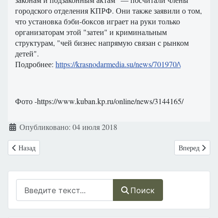
городского отделения КПРФ. Они также заявили о том,
что установка бэби-боксов играет на руки только
организаторам этой "затеи" и криминальным
структурам, "чей бизнес напрямую связан с рынком
детей".
Подробнее:
https://krasnodarmedia.su/news/701970/\
Фото -https://www.kuban.kp.ru/online/news/3144165/
Информация о материале
Опубликовано: 04 июля 2018
Предыдущий: Всероссийская акция против абортов -«Подари мне жи
Следующий: 
Назад
Вперед
Поиск
Поиск