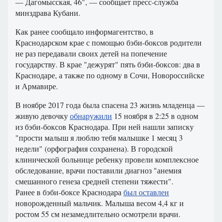
— Дагомысская, 46", — сообщает пресс-служба
минздрава Кубани.
Как ранее сообщало информагентство, в
Краснодарском крае с помощью бэби-боксов родители
не раз передавали своих детей на попечение
государству. В крае "дежурят" пять бэби-боксов: два в
Краснодаре, а также по одному в Сочи, Новороссийске
и Армавире.
В ноябре 2017 года была спасена 23 жизнь младенца —
живую девочку
обнаружили
15 ноября в 2:25 в одном
из бэби-боксов Краснодара. При ней нашли записку
"прости малыш я люблю тебя малышке 1 месяц 3
недели" (орфография сохранена). В городской
клинической больнице ребенку провели комплексное
обследование, врачи поставили диагноз "анемия
смешанного генеза средней степени тяжести".
Ранее в бэби-боксе Краснодара
был оставлен
новорожденный мальчик. Малыша весом 4,4 кг и
ростом 55 см незамедлительно осмотрели врачи.