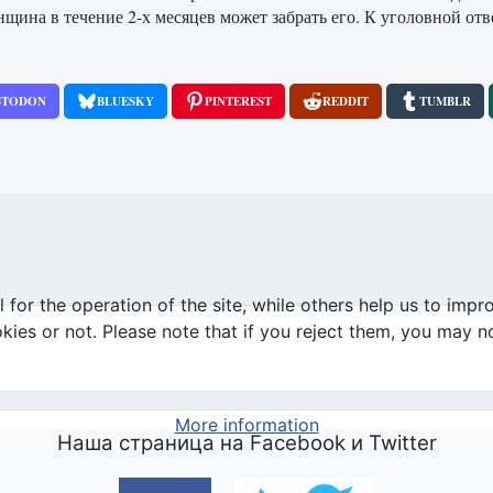
ина в течение 2-х месяцев может забрать его. К уголовной отве
STODON
BLUESKY
PINTEREST
REDDIT
TUMBLR
ли врачи в бэби-боксе Краснодара
or the operation of the site, while others help us to impro
s or not. Please note that if you reject them, you may not b
More information
Наша страница на Facebook и Twitter