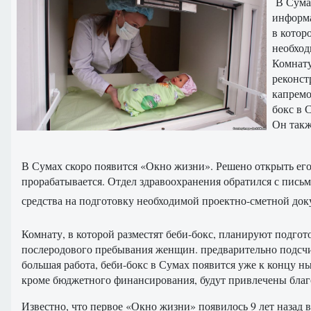
В Сумах
информа
в котор
необход
Комнату
реконст
капремо
бокс в 
Он такж
В Сумах скоро появится «Окно жизни». Решено открыть его
прорабатывается. Отдел здравоохранения обратился с пись
средства на подготовку необходимой проектно-сметной до
Комнату, в которой разместят беби-бокс, планируют подгот
послеродового пребывания женщин. предварительно подсчита
большая работа, беби-бокс в Сумах появится уже к концу н
кроме бюджетного финансирования, будут привлечены благ
Известно, что первое «Окно жизни» появилось 9 лет назад в