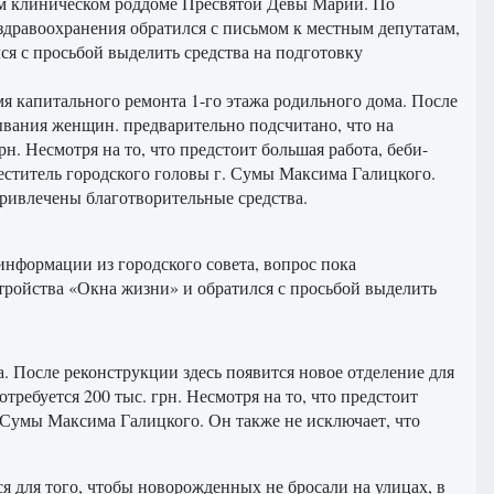
ом клиническом роддоме Пресвятой Девы Марии. По
 здравоохранения обратился с письмом к местным депутатам,
ся с просьбой выделить средства на подготовку
мя капитального ремонта 1-го этажа родильного дома. После
ывания женщин. предварительно подсчитано, что на
н. Несмотря на то, что предстоит большая работа, беби-
меститель городского головы г. Сумы Максима Галицкого.
привлечены благотворительные средства.
нформации из городского совета, вопрос пока
стройства «Окна жизни» и обратился с просьбой выделить
а. После реконструкции здесь появится новое отделение для
ребуется 200 тыс. грн. Несмотря на то, что предстоит
. Сумы Максима Галицкого. Он также не исключает, что
ся для того, чтобы новорожденных не бросали на улицах, в