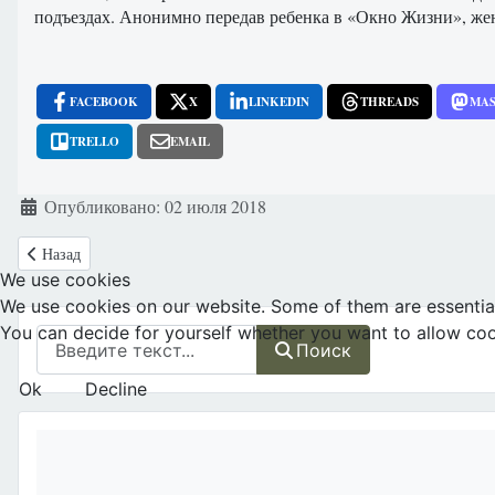
подъездах. Анонимно передав ребенка в «Окно Жизни», женщ
FACEBOOK
X
LINKEDIN
THREADS
MA
TRELLO
EMAIL
Информация о материале
Опубликовано: 02 июля 2018
Предыдущий: Россия: Краснодар. Новорожденного ребенка обнаружи
Назад
We use cookies
We use cookies on our website. Some of them are essential f
You can decide for yourself whether you want to allow cookie
Поиск
Поиск
Ok
Decline