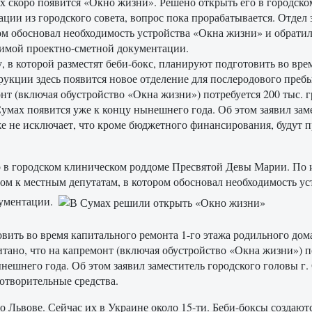
 скоро появится «Окно жизни». Решено открыть его в городск
ции из городского совета, вопрос пока прорабатывается. Отдел
ом обосновал необходимость устройства «Окна жизни» и обратил
имой проектно-сметной документации.
, в которой разместят беби-бокс, планируют подготовить во вре
рукции здесь появится новое отделение для послеродового преб
нт (включая обустройство «Окна жизни») потребуется 200 тыс. гр
Сумах появится уже к концу нынешнего года. Об этом заявил за
е не исключает, что кроме бюджетного финансирования, будут 
 в городском клиническом роддоме Пресвятой Девы Марии. По и
мом к местным депутатам, в котором обосновал необходимость у
кументации.
овить во время капитального ремонта 1-го этажа родильного дом
но, что на капремонт (включая обустройство «Окна жизни») пот
ынешнего года. Об этом заявил заместитель городского головы г
отворительные средства.
о Львове. Сейчас их в Украине около 15-ти. Беби-боксы создают