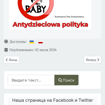
Информация о материале
Доступны:
Опубликовано: 02 июля 2026
Предыдущий: XXVI Национальное Покаянное Паломничество за Грехи 
Следующий: В
Назад
Вперед
Поиск
Поиск
Наша страница на Facebook и Twitter