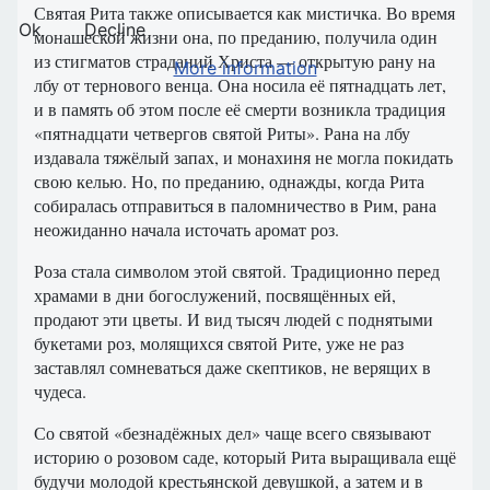
Святая Рита также описывается как мистичка. Во время
Ok
Decline
монашеской жизни она, по преданию, получила один
из стигматов страданий Христа — открытую рану на
More information
лбу от тернового венца. Она носила её пятнадцать лет,
и в память об этом после её смерти возникла традиция
«пятнадцати четвергов святой Риты». Рана на лбу
издавала тяжёлый запах, и монахиня не могла покидать
свою келью. Но, по преданию, однажды, когда Рита
собиралась отправиться в паломничество в Рим, рана
неожиданно начала источать аромат роз.
Роза стала символом этой святой. Традиционно перед
храмами в дни богослужений, посвящённых ей,
продают эти цветы. И вид тысяч людей с поднятыми
букетами роз, молящихся святой Рите, уже не раз
заставлял сомневаться даже скептиков, не верящих в
чудеса.
Со святой «безнадёжных дел» чаще всего связывают
историю о розовом саде, который Рита выращивала ещё
будучи молодой крестьянской девушкой, а затем и в