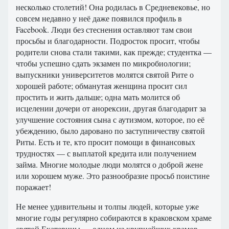
несколько столетий! Она родилась в Средневековье, но
совсем недавно у неё даже появился профиль в
Facebook. Люди без стеснения оставляют там свои
просьбы и благодарности. Подросток просит, чтобы
родители снова стали такими, как прежде; студентка —
чтобы успешно сдать экзамен по микробиологии;
выпускники университетов молятся святой Рите о
хорошей работе; обманутая женщина просит сил
простить и жить дальше; одна мать молится об
исцелении дочери от анорексии, другая благодарит за
улучшение состояния сына с аутизмом, которое, по её
убеждению, было даровано по заступничеству святой
Риты. Есть и те, кто просит помощи в финансовых
трудностях — с выплатой кредита или получением
займа. Многие молодые люди молятся о доброй жене
или хорошем муже. Это разнообразие просьб поистине
поражает!
Не менее удивительны и толпы людей, которые уже
многие годы регулярно собираются в краковском храме
святой Екатерины — одном из крупнейших храмов