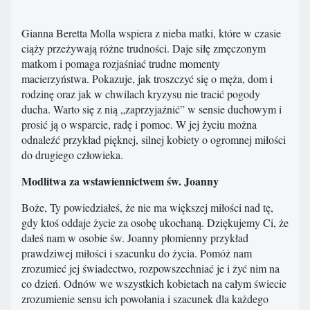
Gianna Beretta Molla wspiera z nieba matki, które w czasie
ciąży przeżywają różne trudności. Daje siłę zmęczonym
matkom i pomaga rozjaśniać trudne momenty
macierzyństwa. Pokazuje, jak troszczyć się o męża, dom i
rodzinę oraz jak w chwilach kryzysu nie tracić pogody
ducha. Warto się z nią „zaprzyjaźnić” w sensie duchowym i
prosić ją o wsparcie, radę i pomoc. W jej życiu można
odnaleźć przykład pięknej, silnej kobiety o ogromnej miłości
do drugiego człowieka.
Modlitwa za wstawiennictwem św. Joanny
Boże, Ty powiedziałeś, że nie ma większej miłości nad tę,
gdy ktoś oddaje życie za osobę ukochaną. Dziękujemy Ci, że
dałeś nam w osobie św. Joanny płomienny przykład
prawdziwej miłości i szacunku do życia. Pomóż nam
zrozumieć jej świadectwo, rozpowszechniać je i żyć nim na
co dzień. Odnów we wszystkich kobietach na całym świecie
zrozumienie sensu ich powołania i szacunek dla każdego