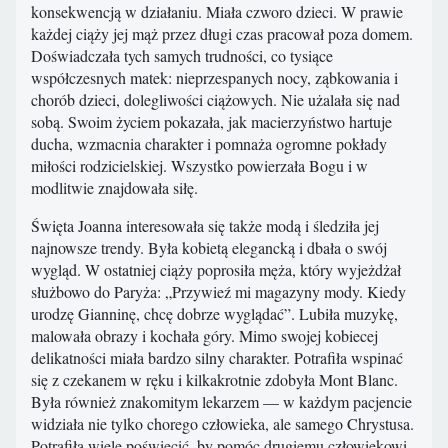
konsekwencją w działaniu. Miała czworo dzieci. W prawie
każdej ciąży jej mąż przez długi czas pracował poza domem.
Doświadczała tych samych trudności, co tysiące
współczesnych matek: nieprzespanych nocy, ząbkowania i
chorób dzieci, dolegliwości ciążowych. Nie użalała się nad
sobą. Swoim życiem pokazała, jak macierzyństwo hartuje
ducha, wzmacnia charakter i pomnaża ogromne pokłady
miłości rodzicielskiej. Wszystko powierzała Bogu i w
modlitwie znajdowała siłę.
Święta Joanna interesowała się także modą i śledziła jej
najnowsze trendy. Była kobietą elegancką i dbała o swój
wygląd. W ostatniej ciąży poprosiła męża, który wyjeżdżał
służbowo do Paryża: „Przywieź mi magazyny mody. Kiedy
urodzę Gianninę, chcę dobrze wyglądać”. Lubiła muzykę,
malowała obrazy i kochała góry. Mimo swojej kobiecej
delikatności miała bardzo silny charakter. Potrafiła wspinać
się z czekanem w ręku i kilkakrotnie zdobyła Mont Blanc.
Była również znakomitym lekarzem — w każdym pacjencie
widziała nie tylko chorego człowieka, ale samego Chrystusa.
Potrafiła wiele poświęcić, by pomóc drugiemu człowiekowi.