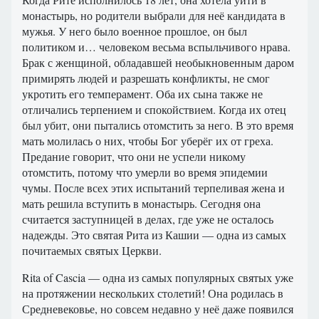
монастырь, но родители выбрали для неё кандидата в
мужья. У него было военное прошлое, он был
политиком и… человеком весьма вспыльчивого нрава.
Брак с женщиной, обладавшей необыкновенным даром
примирять людей и разрешать конфликты, не смог
укротить его темперамент. Оба их сына также не
отличались терпением и спокойствием. Когда их отец
был убит, они пытались отомстить за него. В это время
мать молилась о них, чтобы Бог уберёг их от греха.
Предание говорит, что они не успели никому
отомстить, потому что умерли во время эпидемии
чумы. После всех этих испытаний терпеливая жена и
мать решила вступить в монастырь. Сегодня она
считается заступницей в делах, где уже не осталось
надежды. Это святая Рита из Кашии — одна из самых
почитаемых святых Церкви.
Rita of Cascia — одна из самых популярных святых уже
на протяжении нескольких столетий! Она родилась в
Средневековье, но совсем недавно у неё даже появился