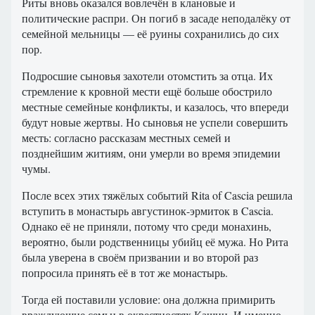
Риты вновь оказался вовлечён в клановые и
политические распри. Он погиб в засаде неподалёку от
семейной мельницы — её руины сохранились до сих
пор.
Подросшие сыновья захотели отомстить за отца. Их
стремление к кровной мести ещё больше обострило
местные семейные конфликты, и казалось, что впереди
будут новые жертвы. Но сыновья не успели совершить
месть: согласно рассказам местных семей и
позднейшим житиям, они умерли во время эпидемии
чумы.
После всех этих тяжёлых событий Rita of Cascia решила
вступить в монастырь августинок-эрмиток в Cascia.
Однако её не приняли, потому что среди монахинь,
вероятно, были родственницы убийц её мужа. Но Рита
была уверена в своём призвании и во второй раз
попросила принять её в тот же монастырь.
Тогда ей поставили условие: она должна примирить
враждующие семьи в окрестностях Кашии. И именно