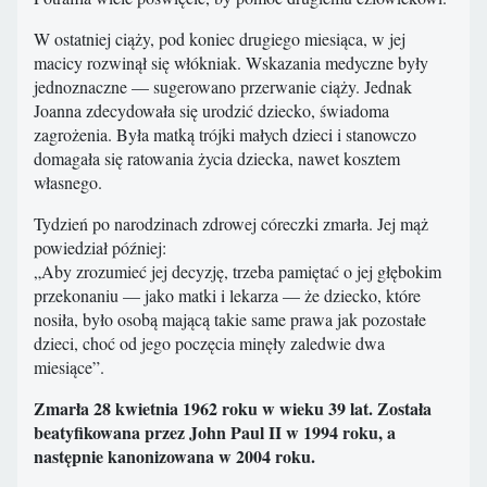
W ostatniej ciąży, pod koniec drugiego miesiąca, w jej
macicy rozwinął się włókniak. Wskazania medyczne były
jednoznaczne — sugerowano przerwanie ciąży. Jednak
Joanna zdecydowała się urodzić dziecko, świadoma
zagrożenia. Była matką trójki małych dzieci i stanowczo
domagała się ratowania życia dziecka, nawet kosztem
własnego.
Tydzień po narodzinach zdrowej córeczki zmarła. Jej mąż
powiedział później:
„Aby zrozumieć jej decyzję, trzeba pamiętać o jej głębokim
przekonaniu — jako matki i lekarza — że dziecko, które
nosiła, było osobą mającą takie same prawa jak pozostałe
dzieci, choć od jego poczęcia minęły zaledwie dwa
miesiące”.
Zmarła 28 kwietnia 1962 roku w wieku 39 lat. Została
beatyfikowana przez John Paul II w 1994 roku, a
następnie kanonizowana w 2004 roku.