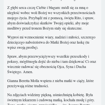
Z głębi serca czczę Ciebie i błagam: módl się za mną o
uległość wobec woli Bożej we wszystkich przeciwnościach
mojego życia. Przybądź mi z pomocą, święta Rito, i spraw,
abym doświadczył(a) skutków Twojej opieki, aby moje
modlitwy przed tronem Bożym stały się skuteczne.
Wyproś mi wzmocnienie wiary, nadziei i miłości, szczerego
dziecięcego nabożeństwa do Matki Bożej oraz łaskę (tu
wpisz swoją prośbę).
Spraw, abym przezwyciężywszy wszelkie przeszkody i
pokusy, mógł/mogła dojść do nieba i tam dziękować Ci oraz
wiecznie radować się obecnością Ojca, Syna i Ducha
Świętego. Amen.
Gianna Beretta Molla wspiera z nieba matki w ciąży, które
przeżywają różne trudności.
Na zdjęciach widzimy piękną, uśmiechniętą kobietę. Była
świetnym lekarzem i cudowną matką, kochała modę i góry.
Żona, matka, siostra, przyjaciółka — św. Joanna Beretta