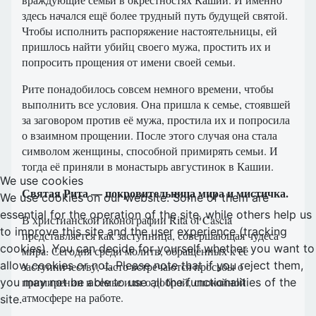
здесь начался ещё более трудный путь будущей святой.
Чтобы исполнить распоряжение настоятельницы, ей
пришлось найти убийц своего мужа, простить их и
попросить прощения от имени своей семьи.
Рите понадобилось совсем немного времени, чтобы
выполнить все условия. Она пришла к семье, стоявшей
за заговором против её мужа, простила их и попросила
о взаимном прощении. После этого случая она стала
символом женщины, способной примирять семьи. И
тогда её приняли в монастырь августинок в Кашии.
We use cookies
Святая Рита — покровительница мира и мистичка.
We use cookies on our website. Some of them are
essential for the operation of the site, while others help us
В христианской иконографии Rita of Cascia
to improve this site and the user experience (tracking
представляется как заступница, совершающая чудеса
cookies). You can decide for yourself whether you want to
мира. Сегодня среди молитв, обращённых к её
allow cookies or not. Please note that if you reject them,
заступничеству, часто встречаются просьбы о
примирении в семье или о доброй, спокойной
you may not be able to use all the functionalities of the
атмосфере на работе.
site.