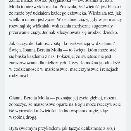
Molla to niezwykła matka. Pokazała, że świętość jest blisko i
że może być udziałem każdego człowieka. Wiedziała też, jak
wielkim darem jest życie. W ostatniej ciąży, gdy w jej macicy
rozwinął się włókniak, wskazania medyczne sugerowały
przerwanie ciąży. Jednak zdecydowała się urodzić dziecko.
Jak łączyć delikatność z siłą i konsekwencją w działaniu?
Święta Joanna Beretta Molla — to święta, która może stać
się bliska każdemu z nas. Pokazuje, że świętość nie jest
zarezerwowana dla nielicznych. Uczy, że można ją odnaleźć
w codzienności: w małżeństwie, macierzyństwie i relacjach
rodzinnych.
Gianna Beretta Molla — poznając jej życie głębiej, można
zobaczyć, że małżeństwo oparte na Bogu może rzeczywiście
iść wytrwale ku świętości. Jedno wspiera drugie, idąc
wspólną drogą.
Była świetnym przykładem, jak łączyć delikatność z siłą i