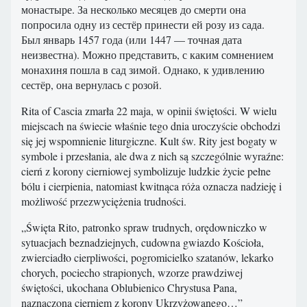
монастыре. За несколько месяцев до смерти она
попросила одну из сестёр принести ей розу из сада.
Был январь 1457 года (или 1447 — точная дата
неизвестна). Можно представить, с каким сомнением
монахиня пошла в сад зимой. Однако, к удивлению
сестёр, она вернулась с розой.
Rita of Cascia zmarła 22 maja, w opinii świętości. W wielu
miejscach na świecie właśnie tego dnia uroczyście obchodzi
się jej wspomnienie liturgiczne. Kult św. Rity jest bogaty w
symbole i przesłania, ale dwa z nich są szczególnie wyraźne:
cierń z korony cierniowej symbolizuje ludzkie życie pełne
bólu i cierpienia, natomiast kwitnąca róża oznacza nadzieję i
możliwość przezwyciężenia trudności.
„Święta Rito, patronko spraw trudnych, orędowniczko w
sytuacjach beznadziejnych, cudowna gwiazdo Kościoła,
zwierciadło cierpliwości, pogromicielko szatanów, lekarko
chorych, pociecho strapionych, wzorze prawdziwej
świętości, ukochana Oblubienico Chrystusa Pana,
naznaczona cierniem z korony Ukrzyżowanego…”