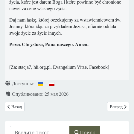
życia, które jest darem Boga i które powinno być chronione
nawet za cenę własnego życia.
Daj nam łaskę, której oczekujemy za wstawiennictwem św.
Joanny, która idąc za przykładem Jezusa, ofiarnie oddała
swoje życie za życie innych.
Przez Chrystusa, Pana naszego. Amen.
[Za: stacja7, hli.org.pl, Evangelium Vitae, Facebook]
Информация о материале
Доступны:
Опубликовано: 25 мая 2026
Предыдущий: Польша: Варшава. 14 июня. KROPS объявляет демонст
Следующий: У
Назад
Вперед
Поиск
Поиск