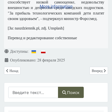
способствует низкой самооценке, недовольству
More information
внешностью и депрессии среди шведских подростков.
"За прибыль технологических компаний дети платят
своим здоровьем", - подчеркнул министр Форссмед.
[Зa: naszdziennik.pl, zdj. Unsplash]
Перевод и редактирование собственные
Информация о материале
Доступны:
Опубликовано: 28 февраля 2025
Предыдущий: Приглашаем на серию «Разговоров о жизни» под назв
Следующий: 
Назад
Вперед
Поиск
Поиск