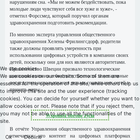
нарушениям сна. «Мы не можем бездействовать, пока
молодые люди чувствуют себя все хуже и хуже», -
отметил Форссмед, который поручил органам
здравоохранения подготовить рекомендации.
По мнению эксперта управления общественного
здравоохранения Хелены Фрилингсдорф, родители
также должны проявлять умеренность при
использовании цифровых устройств в компании своих
детей, поскольку они для них являются авторитетами.
Правительство Швеции призвало технологические
We use cookies
компании взять на себя ответственность за негативные
We use cookies on our website. Some of them are
последствия использования детьми социальных сетей и
essential for the operation of the site, while others help us
принять меры.
to improve this site and the user experience (tracking
cookies). You can decide for yourself whether you want to
allow cookies or not. Please note that if you reject them,
you may not be able to use all the functionalities of the
Wspomóż obronę życia
site.
В отчёте Управления общественного здравоохранения
отмечается, что контент на цифровых платформах
Ok
Decline