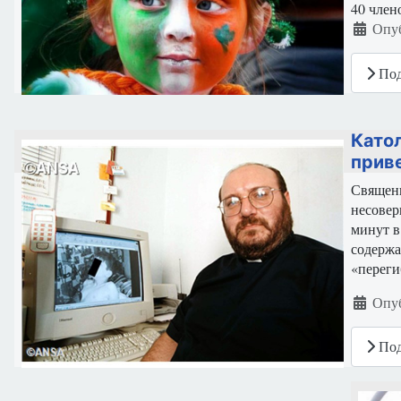
40 член
Информ
Опуб
Под
Като
прив
Священн
несовер
минут в
содержа
«переги
Информ
Опуб
Под