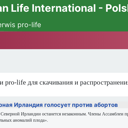
 Life International - Pol
erwis pro-life
и pro-life для скачивания и распространен
рная Ирландия голосует против абортов
 Северной Ирландии останется незаконным. Члены Ассамблеи пр
льных аномалий плода».