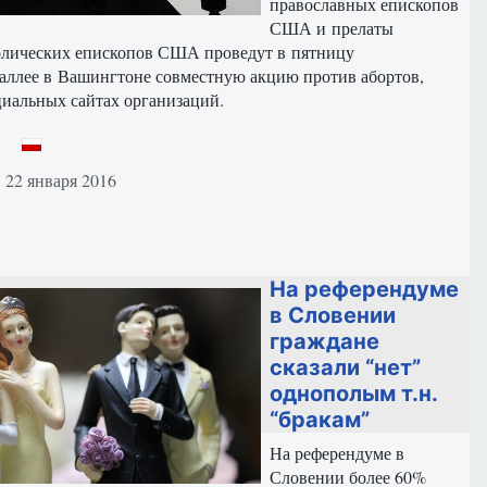
православных епископов
США и прелаты
лических епископов США проведут в пятницу
аллее в Вашингтоне совместную акцию против абортов,
циальных сайтах организаций.
териале
 22 января 2016
На референдуме
в Словении
граждане
сказали “нет”
однополым т.н.
“бракам”
На референдуме в
Словении более 60%