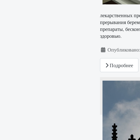
лекарственных пр
прерывания берем
препараты, беско
здоровью.
Информация о ма
Опубликовано:
Подробнее