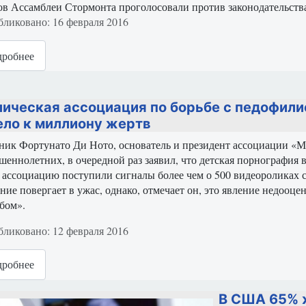
ов Ассамблеи Стормонта проголосовали против законодательств
ация о материале
ликовано: 16 февраля 2016
робнее
лическая ассоциация по борьбе с педофили
ело к миллиону жертв
ик Фортунато Ди Ното, основатель и президент ассоциации «М
шеннолетних, в очередной раз заявил, что детская порнография 
 ассоциацию поступили сигналы более чем о 500 видеороликах с д
ние повергает в ужас, однако, отмечает он, это явление недооц
бом».
ация о материале
ликовано: 12 февраля 2016
робнее
В США 65% 