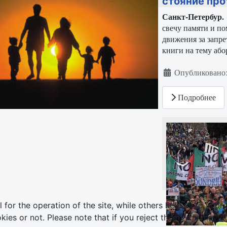
стояние про
Санкт-Петербур
свечу памяти и п
движения за запре
книги на тему або
Информация о ма
Опубликовано:
Подробнее
or the operation of the site, while others help us to impro
s or not. Please note that if you reject them, you may not b