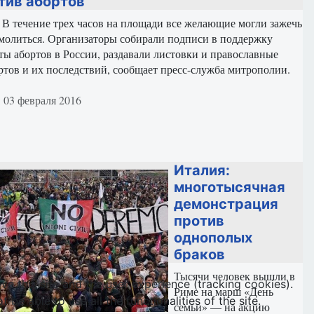
тив абортов
.
В течение трех часов на площади все желающие могли зажечь
омолиться. Организаторы собирали подписи в поддержку
ты абортов в России, раздавали листовки и православные
ртов и их последствий, сообщает пресс-служба митрополии.
териале
 03 февраля 2016
Италия:
многотысячная
демонстрация
против
однополых
браков
Тысячи человек вышли в
ve this site and the user experience (tracking cookies).
Риме на марш «День
e able to use all the functionalities of the site.
семьи» — на акцию