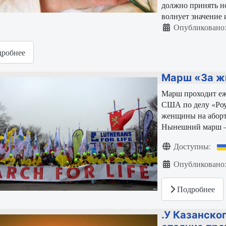
должно принять но
волнует значение 
Информация о ма
Опубликовано:
робнее
Марш «За ж
Марш проходит еж
США по делу «Роу
женщины на аборт
Нынешний марш – 
Информация о ма
Доступны:
Опубликовано:
Подробнее
.У Казанско