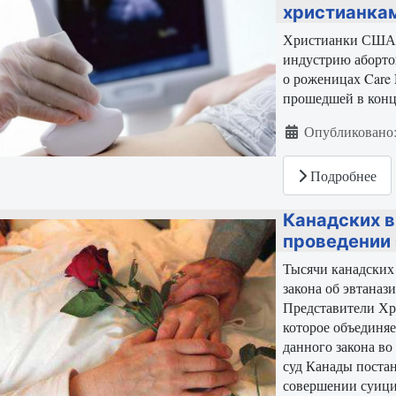
христианка
Христианки США в
индустрию аборто
о роженицах Care 
прошедшей в конце
Информация о ма
Опубликовано:
Подробнее
Канадских в
проведении 
Тысячи канадских 
закона об эвтаназ
Представители Хр
которое объединяе
данного закона во
суд Канады постан
совершении суици