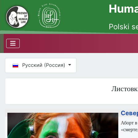
Human
Polski s
Выберите язык
Русский (Россия)
Листовк
Севе
Аборт в
«смерте