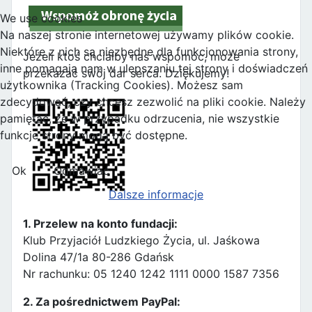
We use cookies
Na naszej stronie internetowej używamy plików cookie.
Niektóre z nich są niezbędne dla funkcjonowania strony,
Jeżeli ktoś chciałby nas wspomóc, może
inne pomagają nam w ulepszaniu tej strony i doświadczeń
przekazać swój dar serca. Dziękujemy!
użytkownika (Tracking Cookies). Możesz sam
zdecydować, czy chcesz zezwolić na pliki cookie. Należy
pamiętać, że w przypadku odrzucenia, nie wszystkie
funkcje strony mogą być dostępne.
Ok
Odmawiać
Dalsze informacje
1. Przelew na konto fundacji:
Klub Przyjaciół Ludzkiego Życia, ul. Jaśkowa
Dolina 47/1a 80-286 Gdańsk
Nr rachunku: 05 1240 1242 1111 0000 1587 7356
2. Za pośrednictwem PayPal: