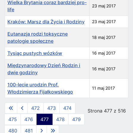
Wielka Brytania coraz bardziej pro-
23 maj 2017
life
Kraków: Marsz dla Życia i Rodziny
23 maj 2017
Eutanazja rodzi toksyczne
18 maj 2017
patologie społeczne
Tysiąc pustych wózków
16 maj 2017
Międzynarodowy Dzień Rodzin i
16 maj 2017
dwie godziny
100-lecie urodzin Prof.
11 maj 2017
Włodzimierza Fijałkowskiego
Spis artykułów
472
473
474
Strona 477 z 516
475
476
477
478
479
480
481