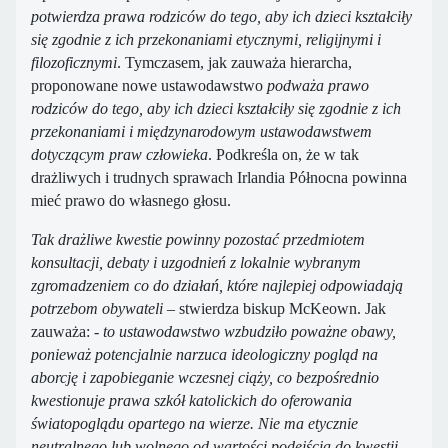
potwierdza prawa rodziców do tego, aby ich dzieci kształciły
się zgodnie z ich przekonaniami etycznymi, religijnymi i
filozoficznymi
. Tymczasem, jak zauważa hierarcha,
proponowane nowe ustawodawstwo
podważa prawo
rodziców do tego, aby ich dzieci kształciły się zgodnie z ich
przekonaniami i międzynarodowym ustawodawstwem
dotyczącym praw człowieka
. Podkreśla on, że w tak
drażliwych i trudnych sprawach Irlandia Północna powinna
mieć prawo do własnego głosu.
Tak drażliwe kwestie powinny pozostać przedmiotem
konsultacji, debaty i uzgodnień z lokalnie wybranym
zgromadzeniem co do działań, które najlepiej odpowiadają
potrzebom obywateli
– stwierdza biskup McKeown. Jak
zauważa: -
to ustawodawstwo wzbudziło poważne obawy,
ponieważ potencjalnie narzuca ideologiczny pogląd na
aborcję i zapobieganie wczesnej ciąży, co bezpośrednio
kwestionuje prawa szkół katolickich do oferowania
światopoglądu opartego na wierze. Nie ma etycznie
neutralnego lub wolnego od wartości podejścia do kwestii