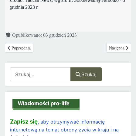
Źródło: Vatican News, wg art. E. Sobolewskiej-Farbotko - 3
grudnia 2023 r.
Szczegóły
Opublikowano: 03 grudzień 2023
Poprzednia strona: Francja mobilizuje się przeciwko eutanazji
Następna strona
Poprzednia
Następna
Szukaj
Szukaj
Zapisz się
, aby otrzymywać informację
internetową na temat obrony życia w kraju i na