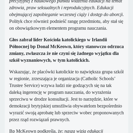
precyzyjnej z naukowego punktu widzenia edukacji na temat
zdrowia, praw seksualnych i reprodukcyjnych. Edukacji
obejmującej zapobieganie wczesnej ciąży i dostęp do aborcji
.
Polityk chce również podnieść rangę przedmiotu, aby stał się
on obowiązkowym elementem programu nauczania.
Głos zabrał lider Kościoła katolickiego w Irlandii
Północnej bp Donal McKeown, który stanowczo odrzuca
zmiany, zwłaszcza że nie czyni się żadnego wyjątku dla
szkół wyznaniowych, w tym katolickich.
Wskazując, że placówki katolickie to największa grupa szkół
w regionie, zrzeszająca je organizacja (Catholic Schools’
Trustee Service) wzywa ludzi nie godzących się na tak
daleką ingerencję w program nauczania, do wyrażenia
sprzeciwu w drodze konsultacji. Jest to narzędzie, które w
demokracji brytyjskiej umożliwia obywatelom bezpośrednio
wyrazić swoją aprobatę lub sprzeciw wobec proponowanych
przez rząd rozwiązań prawnych.
Bp McKeown podkreśla, że:
nasza wizja edukacji