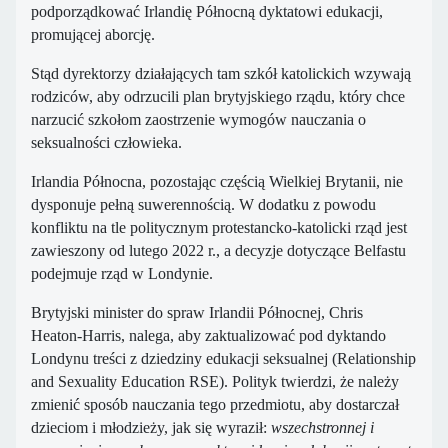
podporządkować Irlandię Północną dyktatowi edukacji,
promującej aborcję.
Stąd dyrektorzy działających tam szkół katolickich wzywają
rodziców, aby odrzucili plan brytyjskiego rządu, który chce
narzucić szkołom zaostrzenie wymogów nauczania o
seksualności człowieka.
Irlandia Północna, pozostając częścią Wielkiej Brytanii, nie
dysponuje pełną suwerennością. W dodatku z powodu
konfliktu na tle politycznym protestancko-katolicki rząd jest
zawieszony od lutego 2022 r., a decyzje dotyczące Belfastu
podejmuje rząd w Londynie.
Brytyjski minister do spraw Irlandii Północnej, Chris
Heaton-Harris, nalega, aby zaktualizować pod dyktando
Londynu treści z dziedziny edukacji seksualnej (Relationship
and Sexuality Education RSE). Polityk twierdzi, że należy
zmienić sposób nauczania tego przedmiotu, aby dostarczał
dzieciom i młodzieży, jak się wyraził:
wszechstronnej i