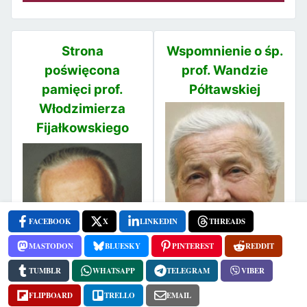
Strona
Wspomnienie o śp.
poświęcona
prof. Wandzie
pamięci prof.
Półtawskiej
Włodzimierza
Fijałkowskiego
FACEBOOK
X
LINKEDIN
THREADS
MASTODON
BLUESKY
PINTEREST
REDDIT
TUMBLR
WHATSAPP
TELEGRAM
VIBER
FLIPBOARD
TRELLO
EMAIL