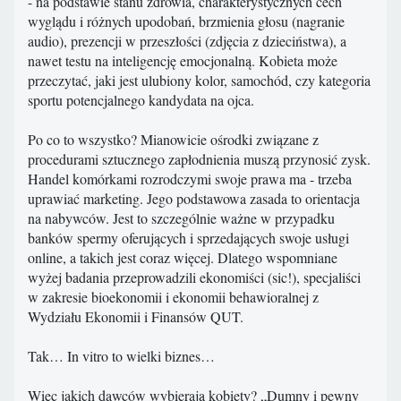
- na podstawie stanu zdrowia, charakterystycznych cech
wyglądu i różnych upodobań, brzmienia głosu (nagranie
audio), prezencji w przeszłości (zdjęcia z dzieciństwa), a
nawet testu na inteligencję emocjonalną. Kobieta może
przeczytać, jaki jest ulubiony kolor, samochód, czy kategoria
sportu potencjalnego kandydata na ojca.
Po co to wszystko? Mianowicie ośrodki związane z
procedurami sztucznego zapłodnienia muszą przynosić zysk.
Handel komórkami rozrodczymi swoje prawa ma - trzeba
uprawiać marketing. Jego podstawowa zasada to orientacja
na nabywców. Jest to szczególnie ważne w przypadku
banków spermy oferujących i sprzedających swoje usługi
online, a takich jest coraz więcej. Dlatego wspomniane
wyżej badania przeprowadzili ekonomiści (sic!), specjaliści
w zakresie bioekonomii i ekonomii behawioralnej z
Wydziału Ekonomii i Finansów QUT.
Tak… In vitro to wielki biznes…
Więc jakich dawców wybierają kobiety? „Dumny i pewny