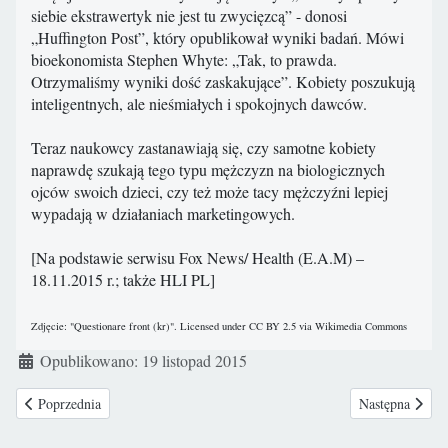
siebie ekstrawertyk nie jest tu zwycięzcą” - donosi
„Huffington Post”, który opublikował wyniki badań. Mówi
bioekonomista Stephen Whyte: „Tak, to prawda.
Otrzymaliśmy wyniki dość zaskakujące”. Kobiety poszukują
inteligentnych, ale nieśmiałych i spokojnych dawców.
Teraz naukowcy zastanawiają się, czy samotne kobiety
naprawdę szukają tego typu mężczyzn na biologicznych
ojców swoich dzieci, czy też może tacy mężczyźni lepiej
wypadają w działaniach marketingowych.
[Na podstawie serwisu Fox News/ Health (E.A.M) –
18.11.2015 r.; także HLI PL]
Zdjęcie: "Questionare front (kr)". Licensed under CC BY 2.5 via Wikimedia Commons
Szczegóły
Opublikowano: 19 listopad 2015
Poprzednia strona: Pornograficzny spektakl we wrocławskim Teatrze Pols
Następna stron
Poprzednia
Następna