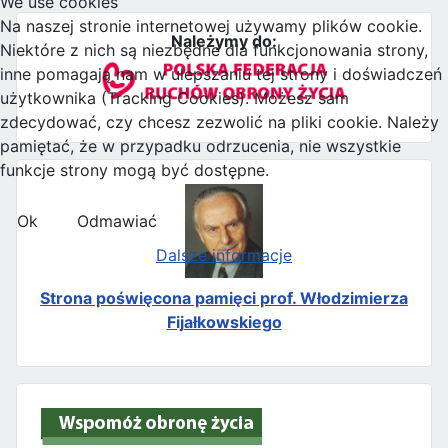
We use cookies
Na naszej stronie internetowej używamy plików cookie.
Należymy do:
Niektóre z nich są niezbędne dla funkcjonowania strony,
inne pomagają nam w ulepszaniu tej strony i doświadczeń
użytkownika (Tracking Cookies). Możesz sam
zdecydować, czy chcesz zezwolić na pliki cookie. Należy
pamiętać, że w przypadku odrzucenia, nie wszystkie
funkcje strony mogą być dostępne.
Ok
Odmawiać
Dalsze informacje
Strona poświęcona pamięci prof. Włodzimierza
Fijałkowskiego