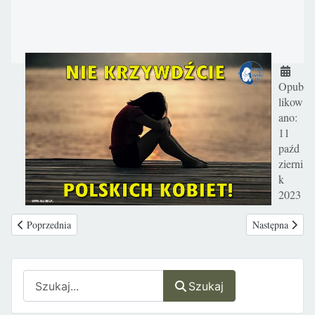
Szczegó
Opub
likow
ano:
11
paźd
zierni
k
2023
Poprzednia strona: „Komunia czy racja? Małżeńska komunikacja” – rekole
Następna stron
Poprzednia
Następna
Szukaj
Szukaj