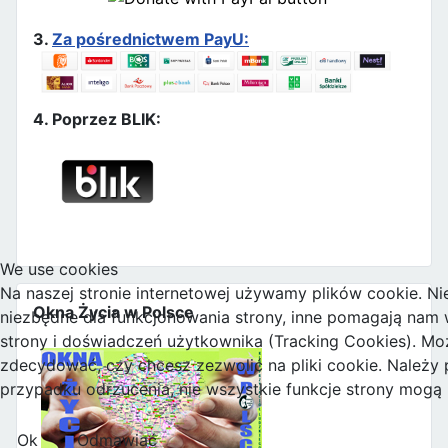
3.
Za pośrednictwem PayU:
4. Poprzez BLIK:
We use cookies
Na naszej stronie internetowej używamy plików cookie. Nie
Okna Życia w Polsce
niezbędne dla funkcjonowania strony, inne pomagają nam w
strony i doświadczeń użytkownika (Tracking Cookies). M
zdecydować, czy chcesz zezwolić na pliki cookie. Należy 
przypadku odrzucenia, nie wszystkie funkcje strony mogą
Ok
Odmawiać