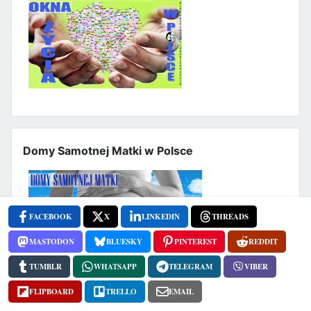
Domy Samotnej Matki w Polsce
FACEBOOK
X
LINKEDIN
THREADS
MASTODON
BLUESKY
PINTEREST
REDDIT
TUMBLR
WHATSAPP
TELEGRAM
VIBER
FLIPBOARD
TRELLO
EMAIL