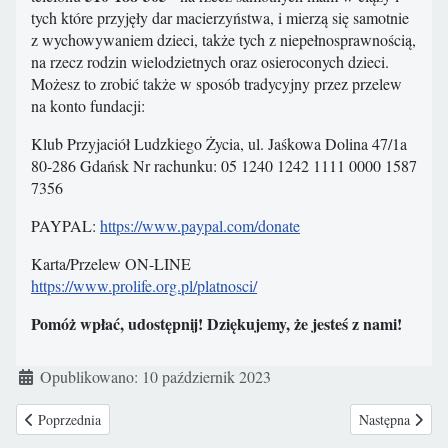
tych które przyjęły dar macierzyństwa, i mierzą się samotnie
z wychowywaniem dzieci, także tych z niepełnosprawnością,
na rzecz rodzin wielodzietnych oraz osieroconych dzieci.
Możesz to zrobić także w sposób tradycyjny przez przelew
na konto fundacji:
Klub Przyjaciół Ludzkiego Życia, ul. Jaśkowa Dolina 47/1a
80-286 Gdańsk Nr rachunku: 05 1240 1242 1111 0000 1587
7356
PAYPAL:
https://www.paypal.com/donate
Karta/Przelew ON-LINE
https://www.prolife.org.pl/platnosci/
Pomóż wpłać, udostępnij! Dziękujemy, że jesteś z nami!
Szczegóły
Opublikowano: 10 październik 2023
Poprzednia strona: Watykan w ONZ: konieczna ochrona życia dzieci przed
Następna stron
Poprzednia
Następna