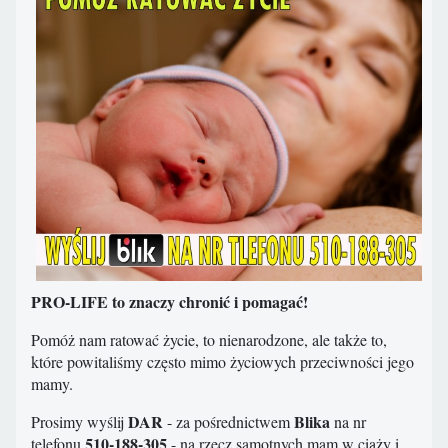
PRO-LIFE to znaczy chronić i pomagać!
Pomóż nam ratować życie, to nienarodzone, ale także to,
które powitaliśmy często mimo życiowych przeciwności jego
mamy.
DAR
Blika
Prosimy wyślij
- za pośrednictwem
na nr
510-188-305
telefonu
- na rzecz samotnych mam w ciąży i