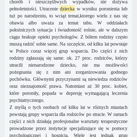
chorób i nieszczęśliwych wypadków, nie dożywa
pełnoletniości. Utracenie
dziecka
w wyniku poronienia lub
tuż po narodzeniu, to wciąż temat,ktorego wielu z nas się
obawia albo uważa za temat tabu. W oddziałach
położniczych sytuacja i świadomość rośnie, ale w dalszym
ciągu brakuje opieki psychologów. Z bólem rodziny często
muszą radzić sobie same. Na szczęście, od kilku lat powstaje
w Polsce coraz więcej grup wsparcia. Do części z nich
rodziny zgłaszają się same. ok. 27 proc. rodziców, którzy
utracili nienarodzone dziecko, nie ma możliwości
pożegnania się z nim ani zorganizowania godnego
pochówku. Głównymi przyczynami są niewiedza rodziców
oraz nieznajomość prawa. Natomiast aż 30 proc. kobiet,
które poroniły, popada w depresję wymagającą leczenia
psychiatrycznego.
Z myślą o tych osobach od kilku lat w różnych miastach
powstają grupy wsparcia dla rodziców po stracie. W ramach
części z nich działają profesjonalne warsztaty terapeutyczne
prowadzone przez instytucje specjalizujące się w pomocy
psychologicznej i hospicja. Wiele jest jednak grup