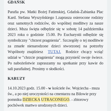
GDAŃSK
Parafia pw. Matki Bożej Fatimskiej, Gdańsk-Żabianka Plac
Kard. Stefana Wyszyńskiego 1.zaprasza osierocone rodziny
oraz samotnych rodziców, do wspólnej modlitwy za nasze
dzieci. Msza święta odbędzie się w sobotę 14 października
2023 roku o godzinie 15.00. Po Eucharystii odbędzie się
symboliczny "chrzest pragnienia". Szczegóły o tej modlitwie
za zmarłe nienarodzone dzieci stworzonej na potrzeby
Wspólnoty znajdziesz
TUTAJ.
Rodzice chcący wziąć
udział w "chrzcie pragnienia" mogą przynieść swoje świece.
Po nabożeństwie zapraszamy na spotkanie przy kawie do
sali parafialnej. Prosimy o słodkości.
KARUZY
14.10.2023 godz. 15.00 -
w
kościele św. Wojciecha - msza
św., a po niej uroczystości na cmentarzu na Bilowie przy
pomniku
DZIECKA
UTRACONEGO
. - zbiorowy
pochówek martwo urodzonych dzieci.