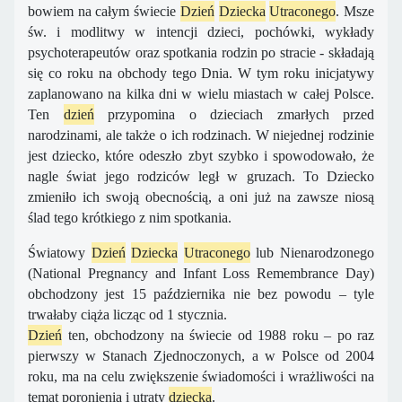
bowiem na całym świecie
Dzień
Dziecka
Utraconego
. Msze
św. i modlitwy w intencji dzieci, pochówki, wykłady
psychoterapeutów oraz spotkania rodzin po stracie - składają
się co roku na obchody tego Dnia. W tym roku inicjatywy
zaplanowano na kilka dni w wielu miastach w całej Polsce.
Ten
dzień
przypomina o dzieciach zmarłych przed
narodzinami, ale także o ich rodzinach. W niejednej rodzinie
jest dziecko, które odeszło zbyt szybko i spowodowało, że
nagle świat jego rodziców legł w gruzach. To Dziecko
zmieniło ich swoją obecnością, a oni już na zawsze niosą
ślad tego krótkiego z nim spotkania.
Światowy
Dzień
Dziecka
Utraconego
lub Nienarodzonego
(National Pregnancy and Infant Loss Remembrance Day)
obchodzony jest 15 października nie bez powodu – tyle
trwałaby ciąża licząc od 1 stycznia.
Dzień
ten, obchodzony na świecie od 1988 roku – po raz
pierwszy w Stanach Zjednoczonych, a w Polsce od 2004
roku, ma na celu zwiększenie świadomości i wrażliwości na
temat poronienia i utraty
dziecka
.