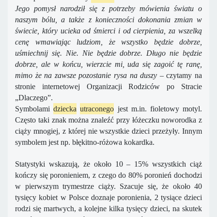
Jego pomysł narodził się z potrzeby mówienia światu o
naszym bólu, a także z konieczności dokonania zmian w
świecie, który ucieka od śmierci i od cierpienia, za wszelką
cenę wmawiając ludziom, że wszystko będzie dobrze,
uśmiechnij się. Nie. Nie będzie dobrze. Długo nie będzie
dobrze, ale w końcu, wierzcie mi, uda się zagoić tę ranę,
mimo że na zawsze pozostanie rysa na duszy
– czytamy na
stronie internetowej Organizacji Rodziców po Stracie
„Dlaczego”.
Symbolami
dziecka
utraconego
jest m.in. fioletowy motyl.
Często taki znak można znaleźć przy łóżeczku noworodka z
ciąży mnogiej, z której nie wszystkie dzieci przeżyły. Innym
symbolem jest np. błękitno-różowa kokardka.
Statystyki wskazują, że około 10 – 15% wszystkich ciąż
kończy się poronieniem, z czego do 80% poronień dochodzi
w pierwszym trymestrze ciąży. Szacuje się, że około 40
tysięcy kobiet w Polsce doznaje poronienia, 2 tysiące dzieci
rodzi się martwych, a kolejne kilka tysięcy dzieci, na skutek