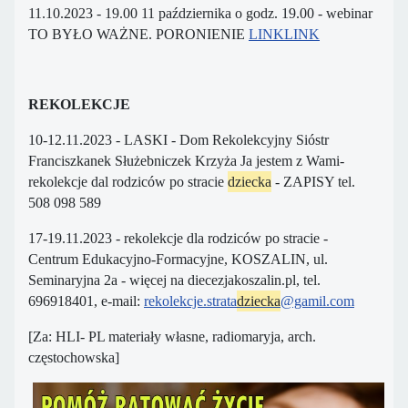
11.10.2023 - 19.00 11 października o godz. 19.00 - webinar
TO BYŁO WAŻNE. PORONIENIE
LINKLINK
REKOLEKCJE
10-12.11.2023 - LASKI - Dom Rekolekcyjny Sióstr
Franciszkanek Służebniczek Krzyża Ja jestem z Wami-
rekolekcje dal rodziców po stracie
dziecka
- ZAPISY tel.
508 098 589
17-19.11.2023 - rekolekcje dla rodziców po stracie -
Centrum Edukacyjno-Formacyjne, KOSZALIN, ul.
Seminaryjna 2a - więcej na diecezjakoszalin.pl, tel.
696918401, e-mail:
rekolekcje.strata
dziecka
@gamil.com
[Za: HLI- PL materiały własne, radiomaryja, arch.
częstochowska]