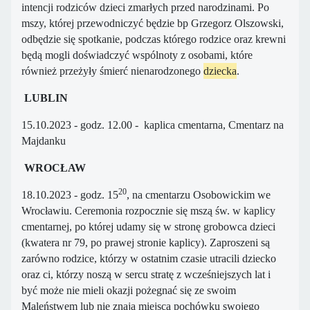
intencji rodziców dzieci zmarłych przed narodzinami. Po
mszy, której przewodniczyć będzie bp Grzegorz Olszowski,
odbędzie się spotkanie, podczas którego rodzice oraz krewni
będą mogli doświadczyć wspólnoty z osobami, które
również przeżyły śmierć nienarodzonego
dziecka
.
LUBLIN
15.10.2023 - godz. 12.00 - kaplica cmentarna, Cmentarz na
Majdanku
WROCŁAW
20
18.10.2023 - godz. 15
, na cmentarzu Osobowickim we
Wrocławiu. Ceremonia rozpocznie się mszą św. w kaplicy
cmentarnej, po której udamy się w stronę grobowca dzieci
(kwatera nr 79, po prawej stronie kaplicy). Zaproszeni są
zarówno rodzice, którzy w ostatnim czasie utracili dziecko
oraz ci, którzy noszą w sercu stratę z wcześniejszych lat i
być może nie mieli okazji pożegnać się ze swoim
Maleństwem lub nie znają miejsca pochówku swojego