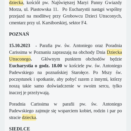
dziecka
, kościół pw. Najświętszej Maryi Panny Gwiazdy
Morza, ul. Piastowska 11. Po Eucharystii nastąpi wspólny
przejazd na modlitwę przy Grobowcu Dzieci Utraconych,
cmentarz przy ul. Karsiborskiej, sektor F4.
POZNAŃ
15.10.2023 -
Parafia pw. św. Antoniego oraz Poradnia
Carissima w Poznaniu zapraszają na obchody Dnia
Dziecka
Utraconego
.
Głównym punktem obchodów będzie
Eucharystia o godz. 18.00
w kościele pw. św. Antoniego
Padewskiego na poznańskiej Starołęce. Po Mszy św.
poczęstunek i spotkanie, aby pobyć razem z innymi, którzy
noszą takie samo doświadczenie w swoim sercu, tylko
inaczej je przeżywają.
Poradnia Carissima w parafii pw. św. Antoniego
Padewskiego zajmuje się wsparciem kobiet, rodzin i par po
stracie
dziecka
.
SIEDLCE