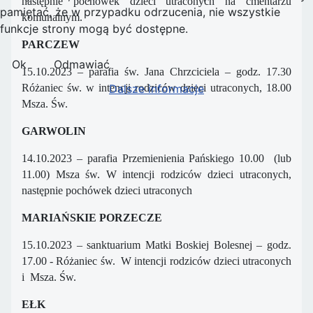
następnie pochówek dzieci utraconych na cmentarzu
pamiętać, że w przypadku odrzucenia, nie wszystkie
komunalnym.
funkcje strony mogą być dostępne.
PARCZEW
Ok
Odmawiać
15.10.2023 – parafia św. Jana Chrzciciela – godz. 17.30
Dalsze informacje
Różaniec św. w intencji rodziców dzieci utraconych, 18.00
Msza. Św.
GARWOLIN
14.10.2023 – parafia Przemienienia Pańskiego 10.00 (lub
11.00) Msza św. W intencji rodziców dzieci utraconych,
następnie pochówek dzieci utraconych
MARIAŃSKIE PORZECZE
15.10.2023 – sanktuarium Matki Boskiej Bolesnej – godz.
17.00 - Różaniec św. W intencji rodziców dzieci utraconych
i Msza. Św.
EŁK