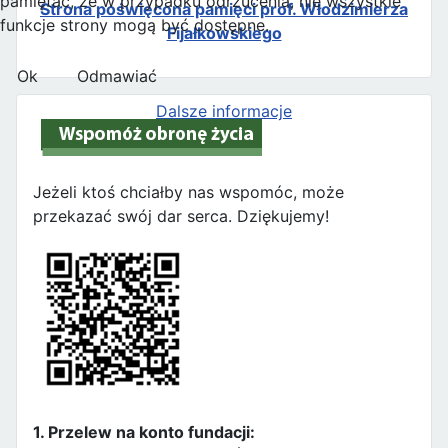
pamiętać, że w przypadku odrzucenia, nie wszystkie
Strona poświęcona pamięci prof. Włodzimierza
funkcje strony mogą być dostępne.
Fijałkowskiego
Ok
Odmawiać
Dalsze informacje
Jeżeli ktoś chciałby nas wspomóc, może
przekazać swój dar serca. Dziękujemy!
1. Przelew na konto fundacji: