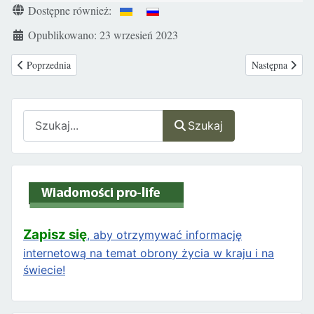
Szczegóły
Dostępne również:
Opublikowano: 23 wrzesień 2023
Poprzednia strona: Vademecum wyborcze katolika – dokument Rady ds. 
Następna stron
Poprzednia
Następna
Szukaj
Szukaj
Zapisz się
, aby otrzymywać informację
internetową na temat obrony życia w kraju i na
świecie!