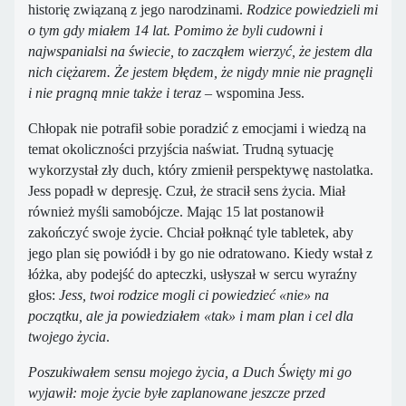
historię związaną z jego narodzinami.
Rodzice powiedzieli mi
o tym gdy miałem 14 lat. Pomimo że byli cudowni i
najwspanialsi na świecie, to zacząłem wierzyć, że jestem dla
nich ciężarem. Że jestem błędem, że nigdy mnie nie pragnęli
i nie pragną mnie także i teraz
– wspomina Jess.
Chłopak nie potrafił sobie poradzić z emocjami i wiedzą na
temat okoliczności przyjścia naświat. Trudną sytuację
wykorzystał zły duch, który zmienił perspektywę nastolatka.
Jess popadł w depresję. Czuł, że stracił sens życia. Miał
również myśli samobójcze. Mając 15 lat postanowił
zakończyć swoje życie. Chciał połknąć tyle tabletek, aby
jego plan się powiódł i by go nie odratowano. Kiedy wstał z
łóżka, aby podejść do apteczki, usłyszał w sercu wyraźny
głos:
Jess, twoi rodzice mogli ci powiedzieć «nie» na
początku, ale ja powiedziałem «tak» i mam plan i cel dla
twojego życia
.
Poszukiwałem sensu mojego życia, a Duch Święty mi go
wyjawił: moje życie byłe zaplanowane jeszcze przed