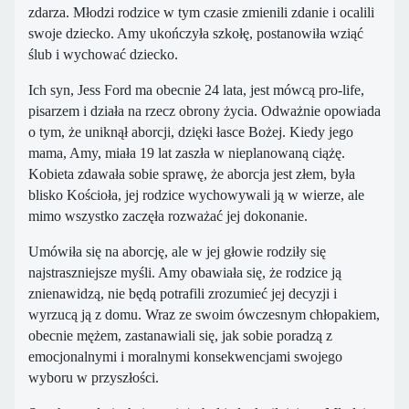
zdarza. Młodzi rodzice w tym czasie zmienili zdanie i ocalili
swoje dziecko. Amy ukończyła szkołę, postanowiła wziąć
ślub i wychować dziecko.
Ich syn, Jess Ford ma obecnie 24 lata, jest mówcą pro-life,
pisarzem i działa na rzecz obrony życia. Odważnie opowiada
o tym, że uniknął aborcji, dzięki łasce Bożej. Kiedy jego
mama, Amy, miała 19 lat zaszła w nieplanowaną ciążę.
Kobieta zdawała sobie sprawę, że aborcja jest złem, była
blisko Kościoła, jej rodzice wychowywali ją w wierze, ale
mimo wszystko zaczęła rozważać jej dokonanie.
Umówiła się na aborcję, ale w jej głowie rodziły się
najstraszniejsze myśli. Amy obawiała się, że rodzice ją
znienawidzą, nie będą potrafili zrozumieć jej decyzji i
wyrzucą ją z domu. Wraz ze swoim ówczesnym chłopakiem,
obecnie mężem, zastanawiali się, jak sobie poradzą z
emocjonalnymi i moralnymi konsekwencjami swojego
wyboru w przyszłości.