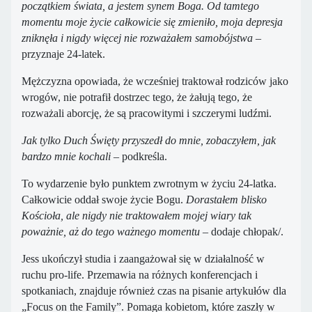
początkiem świata, a jestem synem Boga. Od tamtego
momentu moje życie całkowicie się zmieniło, moja depresja
zniknęła i nigdy więcej nie rozważałem samobójstwa
–
przyznaje 24-latek.
Mężczyzna opowiada, że wcześniej traktował rodziców jako
wrogów, nie potrafił dostrzec tego, że żałują tego, że
rozważali aborcję, że są pracowitymi i szczerymi ludźmi.
Jak tylko Duch Święty przyszedł do mnie, zobaczyłem, jak
bardzo mnie kochali
– podkreśla.
To wydarzenie było punktem zwrotnym w życiu 24-latka.
Całkowicie oddał swoje życie Bogu.
Dorastałem blisko
Kościoła, ale nigdy nie traktowałem mojej wiary tak
poważnie, aż do tego ważnego momentu
– dodaje chłopak/.
Jess ukończył studia i zaangażował się w działalność w
ruchu pro-life. Przemawia na różnych konferencjach i
spotkaniach, znajduje również czas na pisanie artykułów dla
„Focus on the Family”. Pomaga kobietom, które zaszły w