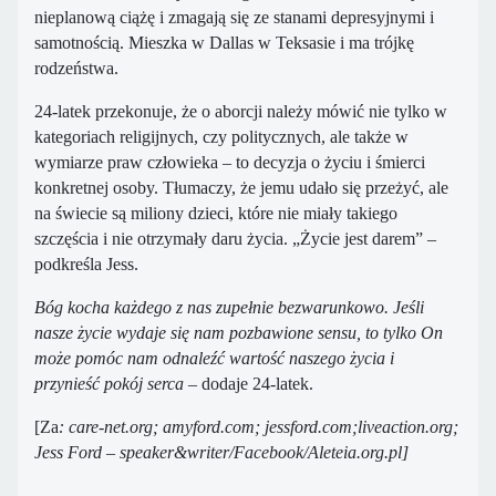
nieplanową ciążę i zmagają się ze stanami depresyjnymi i
samotnością. Mieszka w Dallas w Teksasie i ma trójkę
rodzeństwa.
24-latek przekonuje, że o aborcji należy mówić nie tylko w
kategoriach religijnych, czy politycznych, ale także w
wymiarze praw człowieka – to decyzja o życiu i śmierci
konkretnej osoby. Tłumaczy, że jemu udało się przeżyć, ale
na świecie są miliony dzieci, które nie miały takiego
szczęścia i nie otrzymały daru życia. „Życie jest darem” –
podkreśla Jess.
Bóg kocha każdego z nas zupełnie bezwarunkowo. Jeśli
nasze życie wydaje się nam pozbawione sensu, to tylko On
może pomóc nam odnaleźć wartość naszego życia i
przynieść pokój serca
– dodaje 24-latek.
[Za
:
care-net.org; amyford.com; jessford.com;liveaction.org;
Jess Ford – speaker&writer/Facebook/Aleteia.org.pl]