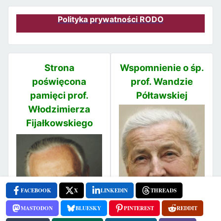
Polityka prywatności RODO
Strona
Wspomnienie o śp.
poświęcona
prof. Wandzie
pamięci prof.
Półtawskiej
Włodzimierza
Fijałkowskiego
FACEBOOK
X
LINKEDIN
THREADS
MASTODON
BLUESKY
PINTEREST
REDDIT