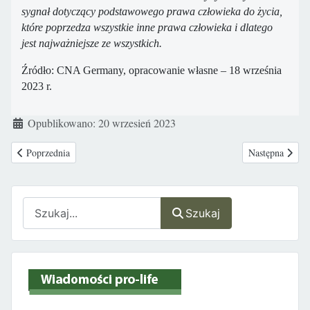
sygnał dotyczący podstawowego prawa człowieka do życia,
które poprzedza wszystkie inne prawa człowieka i dlatego
jest najważniejsze ze wszystkich.
Źródło: CNA Germany, opracowanie własne – 18 września
2023 r.
Szczegóły
Opublikowano: 20 wrzesień 2023
Poprzednia strona: Zapraszamy na najnowszy live pt. Moje ciało należy d
Następna strona
Poprzednia
Następna
Szukaj
Szukaj