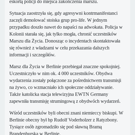
eskortą policji do miejsca zakończenia marszu.
Sytuacja zaostrzyła się, gdy agresywni kontrmanifestanci
zaczęli demolować stoiska grup pro-life. W jednym
przypadku doszło nawet do napaści na adwokata. Policja w
Kolonii starała się, jak tylko mogła, chronić uczestników
Marszu dla Życia. Donosząc o incydentach skontaktowała
się również z władzami w celu przekazania dalszych
informacji i szczegółów.
Marsz dla Życia w Berlinie przebiegał znaczne spokojniej.
Uczestniczyło w nim ok. 4 000 uczestników. Obydwa
wydarzenia zostały połączone za pośrednictwem transmisji
na żywo, co wzmacniało ich społeczne oddziaływanie.
Także katolicka stacja telewizyjna EWTN Germany
zapewniła transmisję strumingową z obydwóch wydarzeń.
Wśród uczestników byli obecni znani niemieccy biskupi. W
Berlinie obecny był bp Rudolf Voderholzer z Ratyzbony.
Tysiące osób zgromadziło się pod sławną Bramą
Brandenburską w Berlinie.