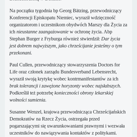
Na początku tygodnia bp Georg Bätzing, przewodniczący
Konferencji Episkopatu Niemiec, wyraził wdzięczność
organizatorom i uczestnikom obydwóch Marszy dla Życia za
ich
nieustanne zaangażowanie
w ochronę życia. Abp
Stephan Burger z Fryburga również stwierdził:
Dar życia
jest dobrem najwyższym, jako chrześcijanie jesteśmy o tym
przekonani.
Paul Cullen, przewodniczący stowarzyszenia Doctors for
Life oraz członek zarządu Bundesverband Lebensrecht,
wyraził swoją krytykę wobec kontrmanifestantów za ich
brak tolerancji i zawężone horyzonty wobec najsłabszych
.
Podkreślił też potrzebę
konieczności obrony lekarskiej
wolności sumienia.
Susanne Wenzel, krajowa przewodnicząca Chrześcijańskich
Demokratów na Rzecz Życia, ostrzegała przed
pogarszającymi się uwarunkowaniami prawnymi i wezwała
uczestników do nawiązywania kontaktów z politykami.