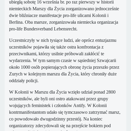
ubiegłą sobotę 16 września br. po raz pierwszy w historii
niemieckich Marszy dla Życia zorganizowano jednocześnie
dwie bliźniacze manifestacje pro-life ulicami Kolonii i
Berlina. Oba marsze, zorganizowała niemiecka organizacja
pro-life Bundesverband Lebensrecht.
Uczestniczyły w nich tysiące ludzi, ale oprócz entuzjazmu
uczestników pojawiła się także ostra konfrontacja z
przeciwnikami, którzy usilnie próbowali zakłócić te
wydarzenia. W tym samym czasie w sąsiedniej Szwajcarii
około 1000 osób popierających obronę życia przeszło przez
Zurych w kolejnym marszu dla Życia, który chroniły duże
oddziały policji.
W Kolonii w Marszu dla Życia wzięło udział ponad 2800
uczestników, ale byli oni ostro atakowani przez grupy
wojujących feministek i członków Antify. W Kolonii
kontrmanifestantom udało się tymczasowo zatrzymać marsz,
co powodowało dwugodzinny przestój. Na koniec
organizatorzy zdecydowali się na przejście bokiem pod