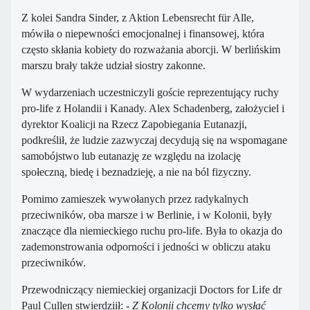
Z kolei Sandra Sinder, z Aktion Lebensrecht für Alle,
mówiła o niepewności emocjonalnej i finansowej, która
często skłania kobiety do rozważania aborcji. W berlińskim
marszu brały także udział siostry zakonne.
W wydarzeniach uczestniczyli goście reprezentujący ruchy
pro-life z Holandii i Kanady. Alex Schadenberg, założyciel i
dyrektor Koalicji na Rzecz Zapobiegania Eutanazji,
podkreślił, że ludzie zazwyczaj decydują się na wspomagane
samobójstwo lub eutanazję ze względu na izolację
społeczną, biedę i beznadzieję, a nie na ból fizyczny.
Pomimo zamieszek wywołanych przez radykalnych
przeciwników, oba marsze i w Berlinie, i w Kolonii, były
znaczące dla niemieckiego ruchu pro-life. Była to okazja do
zademonstrowania odporności i jedności w obliczu ataku
przeciwników.
Przewodniczący niemieckiej organizacji Doctors for Life dr
Paul Cullen stwierdziił:
- Z Kolonii chcemy tylko wysłać