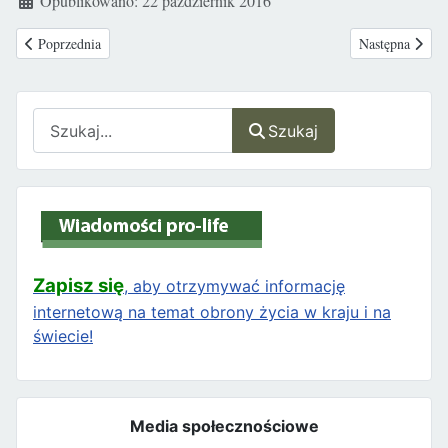
Opublikowano: 22 październik 2016
Poprzednia strona: Program "Za życiem" w pierwszej kolejności dla dzie
Następna strona
Poprzednia
Następna
Szukaj
Szukaj
Zapisz się
, aby otrzymywać informację
internetową na temat obrony życia w kraju i na
świecie!
Media społecznościowe