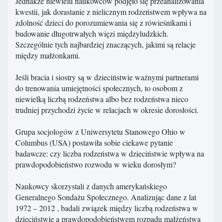
Jednakże niewielu naukowców podjęło się przeanalizowania
kwestii, jak dorastanie z nielicznym rodzeństwem wpływa na
zdolność dzieci do porozumiewania się z rówieśnikami i
budowanie długotrwałych więzi międzyludzkich.
Szczególnie tych najbardziej znaczących, jakimi są relacje
między małżonkami.
Jeśli bracia i siostry są w dzieciństwie ważnymi partnerami
do trenowania umiejętności społecznych, to osobom z
niewielką liczbą rodzeństwa albo bez rodzeństwa nieco
trudniej przychodzi życie w relacjach w okresie dorosłości.
Grupa socjologów z Uniwersytetu Stanowego Ohio w
Columbus (USA) postawiła sobie ciekawe pytanie
badawcze: czy liczba rodzeństwa w dzieciństwie wpływa na
prawdopodobieństwo rozwodu w wieku dorosłym?
Naukowcy skorzystali z danych amerykańskiego
Generalnego Sondażu Społecznego. Analizując dane z lat
1972 – 2012 , badali związek między liczbą rodzeństwa w
dzieciństwie a prawdopodobieństwem rozpadu małżeństwa