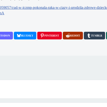
/70959057/cud-w-iczmp-pokonala-raka-w-ciazy-i-urodzila-zdrowe-dzie
TnA
STODON
BLUESKY
PINTEREST
REDDIT
TUMBLR
ałżeństwa jednopłciowe