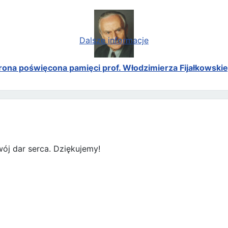
Dalsze informacje
rona poświęcona pamięci prof. Włodzimierza Fijałkowski
ój dar serca. Dziękujemy!