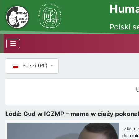
Human
Polski s
Wybierz swój język
Polski (PL)
U
Łódź: Cud w ICZMP – mama w ciąży pokonała
Takich p
chemiote