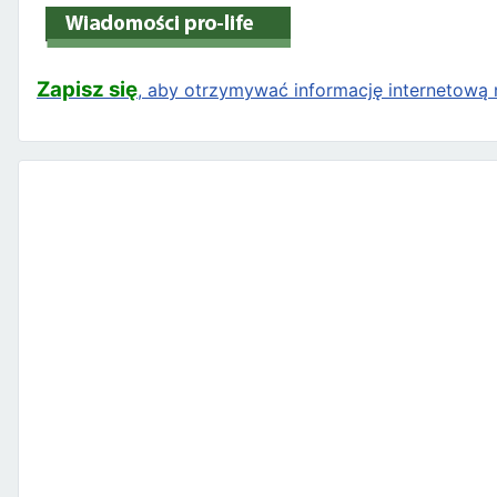
Zapisz się
, aby otrzymywać informację internetową n