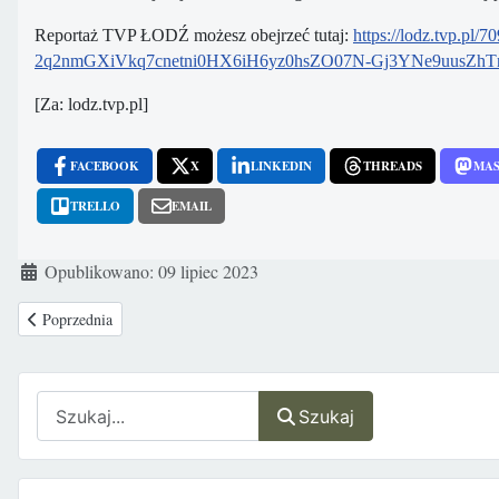
Reportaż TVP ŁODŹ możesz obejrzeć tutaj:
https://lodz.tvp.pl
2q2nmGXiVkq7cnetni0HX6iH6yz0hsZO07N-Gj3YNe9uusZh
[Za: lodz.tvp.pl]
FACEBOOK
X
LINKEDIN
THREADS
MA
TRELLO
EMAIL
Szczegóły
Opublikowano: 09 lipiec 2023
Poprzednia strona: USA naciska na władze Ukrainy, aby zalegalizowały m
Poprzednia
Szukaj
Szukaj