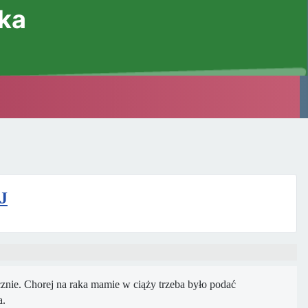
ska
J
znie. Chorej na raka mamie w ciąży trzeba było podać
a.