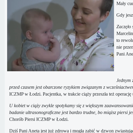
Mały cud
Gdy jesz
Zaczęło 
Marcelin
to rewol
nie prze
Pani Ane
Jednym z
przed czasem jest obarczone ryzykiem związanym z wcześniactwe
ICZMP w Łodzi. Pacjentka, w trakcie ciąży przeszła też operację 
U kobiet w ciąży zwykle spotykamy się z większym zaawansowanie
badanie ultrasonograficzne jest bardzo trudne, bo miąższ piersi 
Chorób Piersi ICZMP w Łodzi.
Dziś Pani Aneta jest już zdrowa i mogła zabić w dzwon zwiastuj