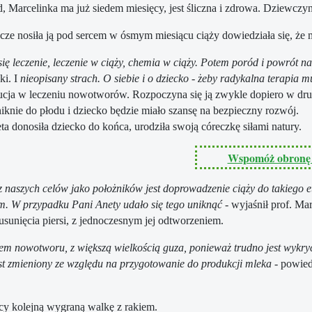
, Marcelinka ma już siedem miesięcy, jest śliczna i zdrowa. Dziewczyn
cze nosiła ją pod sercem w ósmym miesiącu ciąży dowiedziała się, że
się leczenie, leczenie w ciąży, chemia w ciąży. Potem poród i powrót n
ki. I
nieopisany strach. O siebie i o dziecko - żeby radykalna terapia mu
ucja w leczeniu nowotworów. Rozpoczyna się ją zwykle dopiero w drug
niknie do płodu i dziecko będzie miało szansę na bezpieczny rozwój.
ta donosiła dziecko do końca, urodziła swoją córeczkę siłami natury.
Wspomóż obronę 
 naszych celów jako położników jest doprowadzenie ciąży do takiego e
m. W przypadku Pani Anety udało się tego uniknąć
- wyjaśnił prof. Ma
usunięcia piersi, z jednoczesnym jej odtworzeniem.
m nowotworu, z większą wielkością guza, ponieważ trudno jest wykryć
jest zmieniony ze względu na przygotowanie do produkcji mleka
- powied
ący kolejną wygraną walkę z rakiem.