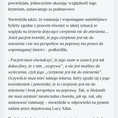
powiedziała, jednocześnie ukazując względność tego
kryterium, uznawanego za podstawowe.
Stwierdziła także, że eutanazja i wspomagane samobójstwo
byłyby zgodne z prawem również w takiej sytuacji
ze
względu na kryteria dotyczące cierpienia nie do zniesienia…
Jeżeli pacjent twierdzi, że jego cierpienie jest nie do
zniesienia i nie ma perspektyw na poprawę ma prawo do
wspomaganej śmierci
– podkreśliła.
- Pacjent musi oświadczyć, że jego szum w uszach jest tak
dokuczliwy, że z nim „wygrywa”, a nie jest możliwy do
wyleczenia, czyli jego „cierpienie jest nie do zniesienia”
.
Oczywiście musi mieć takiego lekarza, który zgodzi się z jego
twierdzeniem i potwierdzi, że to cierpienie jest nie do
zniesienia i brak perspektyw na poprawę. Tak, w Holandii
nie musi zaistnieć nieuleczalna choroba, jak np. rak, aby
zastosować eutanazję
– stwierdziła w odpowiedzi na pytanie
zadane przez deputowaną Lucy Allan.