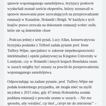
sprawie wspomaganego samobójstwa, brytyjscy posłowie
wysłuchali zeznań sześciu ekspertów, którzy zeznawali w
sprawie stosowania praw zezwalających na przeprowadzanie
eutanazji w Kanadzie, Holandii i Belgii. W każdym z tych
krajów prawo zezwala na dokonanie eutanazji wobec osób,
które nie są śmiertelnie chore
. Podczas jednej z serii pytań, Lucy Allan, konserwatywna
brytyjska posłanka z Telford zadała pytanie prof. Irene
Tuffrey-Wijne, specjalistce w zakresie niepełnosprawności
intelektualnej i opieki paliatywnej na Kingston University w
Londynie, czy w Holandii i innych krajach Beneluksu szum
w uszach mógłby być uznany za powód do przeprowadzenia
wspomaganego samobójstwa.
Odpowiadając na zadane pytanie, prof. Tuffrey-Wijne nie
podała konkretnego przypadku, ale mogła mieć na myśli
incydent z 2015 roku, gdy 47-letnia Holenderka została
poddana eutanazji z powodu szumu w uszach.
– Nie ma
sposobu, aby wiedzieć, czy ktoś „cierpi nie do zniesienia”
–