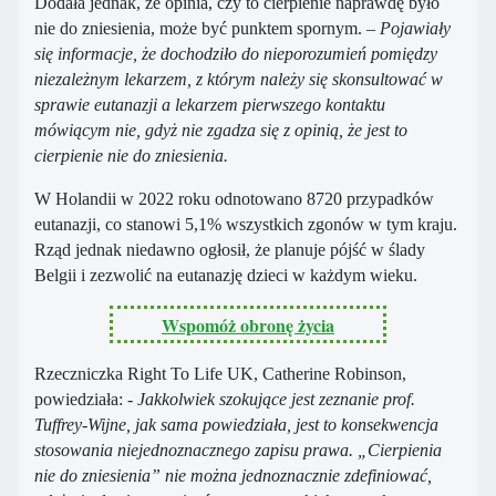
Dodała jednak, że opinia, czy to cierpienie naprawdę było
nie do zniesienia, może być punktem spornym.
– Pojawiały
się informacje, że dochodziło do nieporozumień pomiędzy
niezależnym lekarzem, z którym należy się skonsultować w
sprawie eutanazji a lekarzem pierwszego kontaktu
mówiącym nie, gdyż nie zgadza się z opinią, że jest to
cierpienie nie do zniesienia.
W Holandii w 2022 roku odnotowano 8720 przypadków
eutanazji, co stanowi 5,1% wszystkich zgonów w tym kraju.
Rząd jednak niedawno ogłosił, że planuje pójść w ślady
Belgii i zezwolić na eutanazję dzieci w każdym wieku.
Wspomóż obronę życia
Rzeczniczka Right To Life UK, Catherine Robinson,
powiedziała:
- Jakkolwiek szokujące jest zeznanie prof.
Tuffrey-Wijne, jak sama powiedziała, jest to konsekwencja
stosowania niejednoznacznego zapisu prawa. „Cierpienia
nie do zniesienia” nie można jednoznacznie zdefiniować,