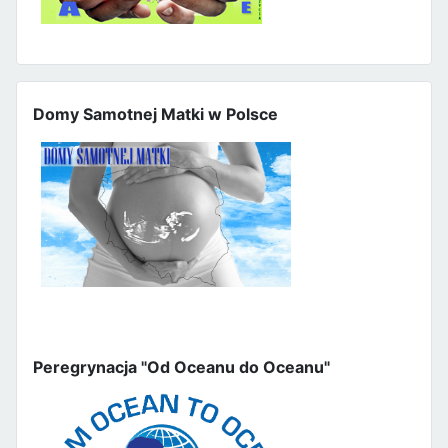
Domy Samotnej Matki w Polsce
Peregrynacja "Od Oceanu do Oceanu"