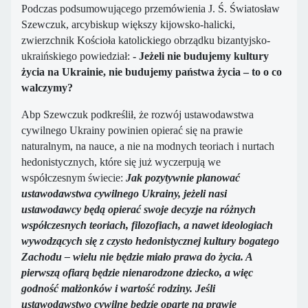
Podczas podsumowującego przemówienia J. Ś. Światosław
Szewczuk, arcybiskup większy kijowsko-halicki,
zwierzchnik Kościoła katolickiego obrządku bizantyjsko-
ukraińskiego powiedział:
- Jeżeli nie budujemy kultury
życia na Ukrainie, nie budujemy państwa życia – to o co
walczymy?
Abp Szewczuk podkreślił, że rozwój ustawodawstwa
cywilnego Ukrainy powinien opierać się na prawie
naturalnym, na nauce, a nie na modnych teoriach i nurtach
hedonistycznych, które się już wyczerpują we
współczesnym świecie:
Jak pozytywnie planować
ustawodawstwa cywilnego Ukrainy, jeżeli nasi
ustawodawcy będą opierać swoje decyzje na różnych
współczesnych teoriach, filozofiach, a nawet ideologiach
wywodzących się z czysto hedonistycznej kultury bogatego
Zachodu – wielu nie będzie miało prawa do życia. A
pierwszą ofiarą będzie nienarodzone dziecko, a więc
godność małżonków i wartość rodziny. Jeśli
ustawodawstwo cywilne będzie oparte na prawie