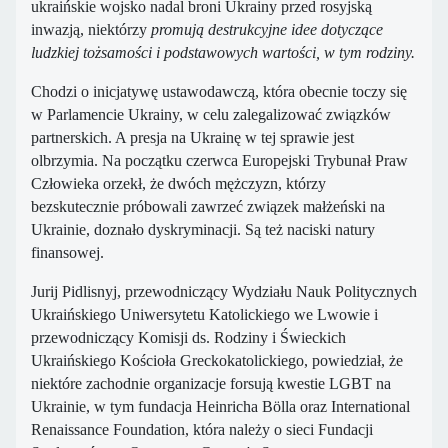
ukraińskie wojsko nadal broni Ukrainy przed rosyjską
inwazją, niektórzy
promują destrukcyjne idee dotyczące
ludzkiej tożsamości i podstawowych wartości, w tym rodziny.
Chodzi o inicjatywę ustawodawczą, która obecnie toczy się
w Parlamencie Ukrainy, w celu zalegalizować związków
partnerskich. A presja na Ukrainę w tej sprawie jest
olbrzymia. Na początku czerwca Europejski Trybunał Praw
Człowieka orzekł, że dwóch mężczyzn, którzy
bezskutecznie próbowali zawrzeć związek małżeński na
Ukrainie, doznało dyskryminacji. Są też naciski natury
finansowej.
Jurij Pidlisnyj, przewodniczący Wydziału Nauk Politycznych
Ukraińskiego Uniwersytetu Katolickiego we Lwowie i
przewodniczący Komisji ds. Rodziny i Świeckich
Ukraińskiego Kościoła Greckokatolickiego, powiedział, że
niektóre zachodnie organizacje forsują kwestie LGBT na
Ukrainie, w tym fundacja Heinricha Bölla oraz International
Renaissance Foundation, która należy o sieci Fundacji