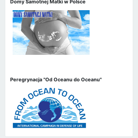
Domy Samotnej Matki w Polsce
Peregrynacja "Od Oceanu do Oceanu"