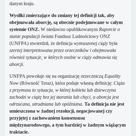
danym kraju.
Wysiłki zmierzające do zmiany tej definicji tak, aby
obejmowała aborcję, są obecnie podejmowane w całym
systemie ONZ.
W niedawno opublikowanym
Raporcie o
stanie populacji świata
Fundusz Ludnościowy ONZ
(UNFPA) stwierdził, że definicja
wymuszonej ciąży
była
szerzej interpretowana przez orzeczników i obejmowała
również sytuacje, w których
osobie w ciąży
odmawia się
aborcji.
UNFPA powołuje się na organizację orzeczniczą
Equality
Now
(Równość Teraz), która podaje własną definicję:
Ciąża
z przymusu to sytuacja, w której kobieta lub dziewczyna
zachodzi w ciążę bez jej starania lub chęci, a aborcja jest
odrzucana, utrudniana lub opóźniana.
Ta definicja nie jest
umieszczona w żadnej rezolucji, negocjowanej czy
przyjętej z zachowaniem konsensusu
międzynarodowego, a tym bardziej w żadnym wiążącym
traktacie.