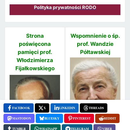
Polityka prywatności RODO
Strona
Wspomnienie o śp.
poświęcona
prof. Wandzie
pamięci prof.
Półtawskiej
Włodzimierza
Fijałkowskiego
FACEBOOK
X
LINKEDIN
THREADS
MASTODON
BLUESKY
PINTEREST
REDDIT
TUMBLR
WHATSAPP
TELEGRAM
VIBER