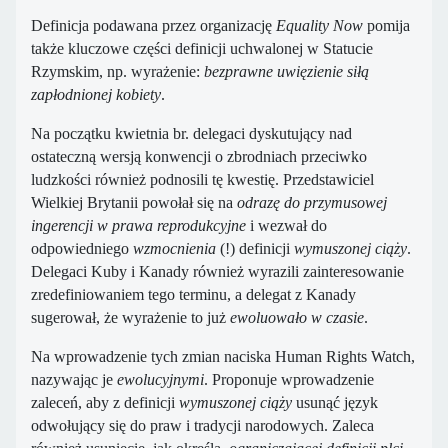
Definicja podawana przez organizację
Equality Now
pomija
także kluczowe części definicji uchwalonej w Statucie
Rzymskim, np. wyrażenie:
bezprawne uwięzienie siłą
zapłodnionej kobiety
.
Na początku kwietnia br. delegaci dyskutujący nad
ostateczną wersją konwencji o zbrodniach przeciwko
ludzkości również podnosili tę kwestię. Przedstawiciel
Wielkiej Brytanii powołał się na
odrazę do przymusowej
ingerencji w prawa reprodukcyjne
i wezwał do
odpowiedniego
wzmocnienia
(!) definicji
wymuszonej ciąży
.
Delegaci Kuby i Kanady również wyrazili zainteresowanie
zredefiniowaniem tego terminu, a delegat z Kanady
sugerował, że wyrażenie to już
ewoluowało w czasie
.
Na wprowadzenie tych zmian naciska Human Rights Watch,
nazywając je
ewolucyjnymi
. Proponuje wprowadzenie
zaleceń, aby z definicji
wymuszonej ciąży
usunąć język
odwołujący się do praw i tradycji narodowych. Zaleca