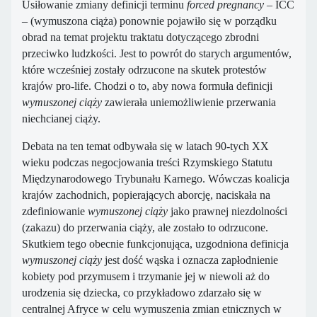
Usiłowanie zmiany definicji terminu
forced pregnancy
– ICC
– (wymuszona ciąża) ponownie pojawiło się w porządku
obrad na temat projektu traktatu dotyczącego zbrodni
przeciwko ludzkości. Jest to powrót do starych argumentów,
które wcześniej zostały odrzucone na skutek protestów
krajów pro-life. Chodzi o to, aby nowa formuła definicji
wymuszonej ciąży
zawierała uniemożliwienie przerwania
niechcianej ciąży.
Debata na ten temat odbywała się w latach 90-tych XX
wieku podczas negocjowania treści Rzymskiego Statutu
Międzynarodowego Trybunału Karnego. Wówczas koalicja
krajów zachodnich, popierających aborcję, naciskała na
zdefiniowanie
wymuszonej
ciąży
jako prawnej niezdolności
(zakazu) do przerwania ciąży, ale zostało to odrzucone.
Skutkiem tego obecnie funkcjonująca, uzgodniona definicja
wymuszonej ciąży
jest dość wąska i oznacza zapłodnienie
kobiety pod przymusem i trzymanie jej w niewoli aż do
urodzenia się dziecka, co przykładowo zdarzało się w
centralnej Afryce w celu wymuszenia zmian etnicznych w