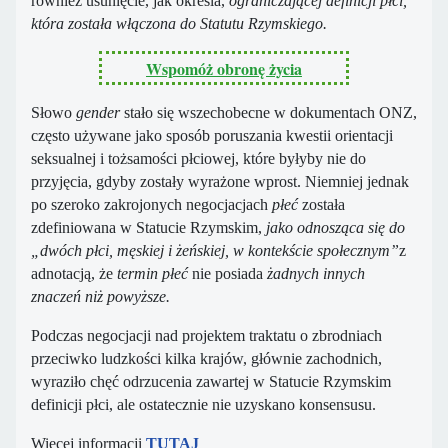
również usunięcie, jak określa,
ograniczającej definicji płci,
która została włączona do Statutu Rzymskiego.
Wspomóż obronę życia
Słowo
gender
stało się wszechobecne w dokumentach ONZ,
często używane jako sposób poruszania kwestii orientacji
seksualnej i tożsamości płciowej, które byłyby nie do
przyjęcia, gdyby zostały wyrażone wprost. Niemniej jednak
po szeroko zakrojonych negocjacjach
płeć
została
zdefiniowana w Statucie Rzymskim,
jako odnosząca się do
„dwóch płci, męskiej i żeńskiej, w kontekście społecznym”
z
adnotacją, że
termin płeć
nie posiada
żadnych innych
znaczeń niż
powyższe.
Podczas negocjacji nad projektem traktatu o zbrodniach
przeciwko ludzkości kilka krajów, głównie zachodnich,
wyraziło chęć odrzucenia zawartej w Statucie Rzymskim
definicji płci, ale ostatecznie nie uzyskano konsensusu.
Więcej informacji
TUTAJ