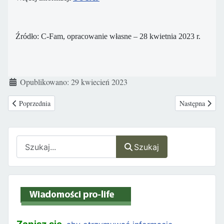
Źródło: C-Fam, opracowanie własne – 28 kwietnia 2023 r.
Szczegóły
Opublikowano: 29 kwiecień 2023
Poprzednia strona: Wzrost hospitalizacji po zażyciu środków aborcyjnych. 
Następna stron
Poprzednia
Następna
Szukaj
Szukaj