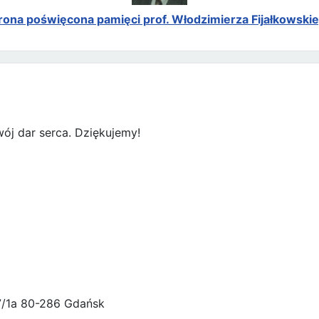
rona poświęcona pamięci prof. Włodzimierza Fijałkowski
ój dar serca. Dziękujemy!
47/1a 80-286 Gdańsk