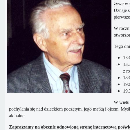
żywe w s
Uznaje s
pierwsze
W roczni
otworzon
Tego dni
13:
13.
z r
18:
19:
19.
W wielu 
pochylania się nad dzieckiem poczętym, jego matką i ojcem. Myśli
aktualne.
Zapraszamy na obecnie odnowioną stronę internetową poświęc