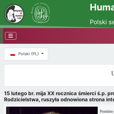
Human
Polski s
Wybierz swój język
Polski (PL)
U
15 lutego br. mija XX rocznica śmierci ś.p. 
Rodzicielstwa, ruszyła odnowiona strona in
Pomimo u