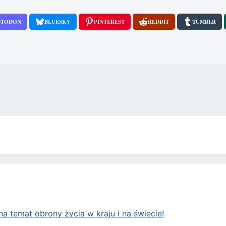
STODON
BLUESKY
PINTEREST
REDDIT
TUMBLR
y około miesięcznego chłopczyka
a temat obrony życia w kraju i na świecie!