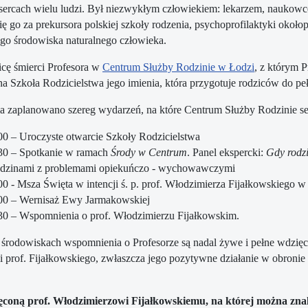
ercach wielu ludzi. Był niezwykłym człowiekiem: lekarzem, naukowc
ię go za prekursora polskiej szkoły rodzenia, psychoprofilaktyki około
go środowiska naturalnego człowieka.
cę śmierci Profesora w
Centrum Służby Rodzinie w Łodzi
, z którym P
a Szkoła Rodzicielstwa jego imienia, która przygotuje rodziców do peł
a zaplanowano szereg wydarzeń, na które Centrum Służby Rodzinie se
00 – Uroczyste otwarcie Szkoły Rodzicielstwa
30 – Spotkanie w ramach
Środy w Centrum
. Panel ekspercki:
Gdy rodzi
odzinami z problemami opiekuńczo - wychowawczymi
00 - Msza Święta w intencji ś. p. prof. Włodzimierza Fijałkowskiego w 
00 – Wernisaż Ewy Jarmakowskiej
30 – Wspomnienia o prof. Włodzimierzu Fijałkowskim.
środowiskach wspomnienia o Profesorze są nadal żywe i pełne wdzięc
 prof. Fijałkowskiego, zwłaszcza jego pozytywne działanie w obronie ży
oną prof. Włodzimierzowi Fijałkowskiemu, na której można znale