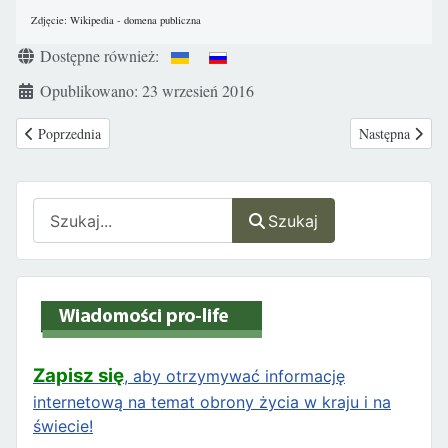
Zdjęcie: Wikipedia - domena publiczna
Szczegóły
Dostępne również:
Opublikowano: 23 wrzesień 2016
Poprzednia strona: Kolejna propozycja posłów - uchwała ws. "kompromis
Następna stron
Poprzednia
Następna
Szukaj
Szukaj
Zapisz się
, aby otrzymywać informację
internetową na temat obrony życia w kraju i na
świecie!