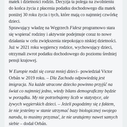
matek i dzietności rodzin. Decyzja ta polega na zwolnieniu
do końca życia z płacenia podatku dochodowego dla matek
poniżej 30 roku życia i tych, które mają co najmniej czwórkę
dzieci.
Sprawujący władzę na Węgrzech
Fidesz
programowo stara
się wspierać rodziny i aktywnie podejmuje coraz to nowe
działania w celu zwiększenia niepokojąco niskiej dzietności.
Już w 2021 roku węgierscy rodzice, wychowujący dzieci,
otrzymali zwrot podatku dochodowego do poziomu średniej
pensji krajowej.
W Europie rodzi się coraz mniej dzieci
– powiedział Victor
Orbán w 2019 roku.
– Dla Zachodu odpowiedzią jest
imigracja. Na każde utracone dziecko powinno przyjść na
świat co najmniej jedno, wtedy bilans demograficzny będzie
w porządku. My nie potrzebujemy liczb w statystyce, ale
żywych węgierskich dzieci.
–
Jeżeli pogodzimy się z faktem,
że nie jesteśmy w stanie utrzymać bazy biologicznej swojego
narodu, to musimy przyznać, że nie uratujemy nawet samych
siebie
– dodał Orbán.