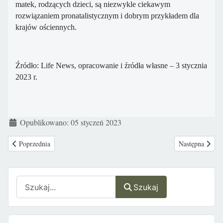
matek, rodzących dzieci, są niezwykle ciekawym
rozwiązaniem pronatalistycznym i dobrym przykładem dla
krajów ościennych.
Źródło: Life News, opracowanie i źródła własne – 3 stycznia
2023 r.
Szczegóły
Opublikowano: 05 styczeń 2023
Poprzednia strona: Zielona Góra: Chłopiec w "Oknie Życia" Caritas!
Następna strona
Poprzednia
Następna
Szukaj
Szukaj