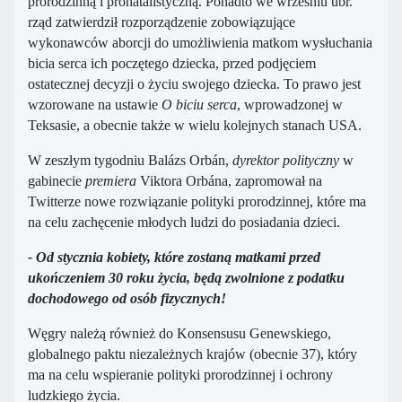
prorodzinną i pronatalistyczną. Ponadto we wrześniu ubr.
rząd zatwierdził rozporządzenie zobowiązujące
wykonawców aborcji do umożliwienia matkom wysłuchania
bicia serca ich poczętego dziecka, przed podjęciem
ostatecznej decyzji o życiu swojego dziecka. To prawo jest
wzorowane na ustawie
O biciu serca
, wprowadzonej w
Teksasie, a obecnie także w wielu kolejnych stanach USA.
W zeszłym tygodniu Balázs Orbán,
dyrektor polityczny
w
gabinecie
premiera
Viktora Orbána, zapromował na
Twitterze nowe rozwiązanie polityki prorodzinnej, które ma
na celu zachęcenie młodych ludzi do posiadania dzieci.
- Od stycznia kobiety, które zostaną matkami przed
ukończeniem 30 roku życia, będą zwolnione z podatku
dochodowego od osób fizycznych!
Węgry należą również do Konsensusu Genewskiego,
globalnego paktu niezależnych krajów (obecnie 37), który
ma na celu wspieranie polityki prorodzinnej i ochrony
ludzkiego życia.