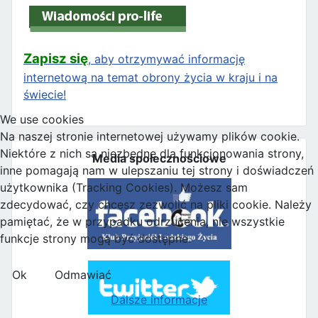
Zapisz się
, aby otrzymywać informację
internetową na temat obrony życia w kraju i na
świecie!
We use cookies
Na naszej stronie internetowej używamy plików cookie.
Niektóre z nich są niezbędne dla funkcjonowania strony,
Media społecznościowe
inne pomagają nam w ulepszaniu tej strony i doświadczeń
użytkownika (Tracking Cookies). Możesz sam
zdecydować, czy chcesz zezwolić na pliki cookie. Należy
pamiętać, że w przypadku odrzucenia, nie wszystkie
funkcje strony mogą być dostępne.
Ok
Odmawiać
Dalsze informacje