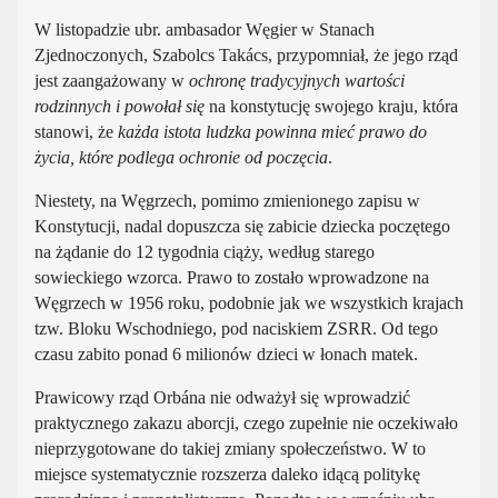
W listopadzie ubr. ambasador Węgier w Stanach
Zjednoczonych, Szabolcs Takács, przypomniał, że jego rząd
jest zaangażowany w
ochronę tradycyjnych wartości
rodzinnych i powołał się
na konstytucję swojego kraju, która
stanowi, że
każda istota ludzka powinna mieć prawo do
życia,
które
podlega ochronie od poczęcia
.
Niestety, na Węgrzech, pomimo zmienionego zapisu w
Konstytucji, nadal dopuszcza się zabicie dziecka poczętego
na żądanie do 12 tygodnia ciąży, według starego
sowieckiego wzorca. Prawo to zostało wprowadzone na
Węgrzech w 1956 roku, podobnie jak we wszystkich krajach
tzw. Bloku Wschodniego, pod naciskiem ZSRR. Od tego
czasu zabito ponad 6 milionów dzieci w łonach matek.
Prawicowy rząd Orbána nie odważył się wprowadzić
praktycznego zakazu aborcji, czego zupełnie nie oczekiwało
nieprzygotowane do takiej zmiany społeczeństwo. W to
miejsce systematycznie rozszerza daleko idącą politykę