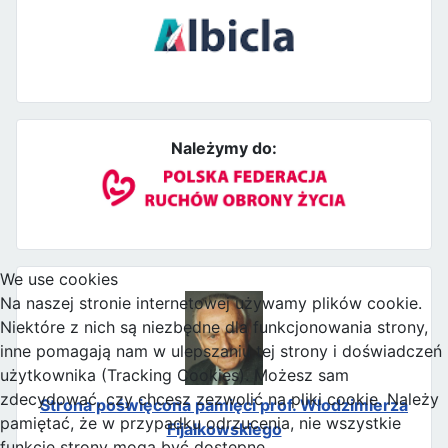
Należymy do:
We use cookies
Na naszej stronie internetowej używamy plików cookie.
Niektóre z nich są niezbędne dla funkcjonowania strony,
inne pomagają nam w ulepszaniu tej strony i doświadczeń
użytkownika (Tracking Cookies). Możesz sam
zdecydować, czy chcesz zezwolić na pliki cookie. Należy
Strona poświęcona pamięci prof. Włodzimierza
pamiętać, że w przypadku odrzucenia, nie wszystkie
Fijałkowskiego
funkcje strony mogą być dostępne.