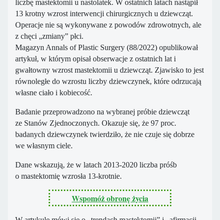
liczbę mastektomii u nastolatek. W ostatnich latach nastąpił
13 krotny wzrost interwencji chirurgicznych u dziewcząt.
Operacje nie są wykonywane z powodów zdrowotnych, ale
z chęci „zmiany” płci.
Magazyn Annals of Plastic Surgery (88/2022) opublikował
artykuł, w którym opisał obserwacje z ostatnich lat i
gwałtowny wzrost mastektomii u dziewcząt. Zjawisko to jest
równoległe do wzrostu liczby dziewczynek, które odrzucają
własne ciało i kobiecość.
Badanie przeprowadzono na wybranej próbie dziewcząt
ze Stanów Zjednoczonych. Okazuje się, że 97 proc.
badanych dziewczynek twierdziło, że nie czuje się dobrze
we własnym ciele.
Dane wskazują, że w latach 2013-2020 liczba próśb
o mastektomię wzrosła 13-krotnie.
Wspomóż obronę życia
W artykule mówi się o „trendach mastektomii” i „afirmacji