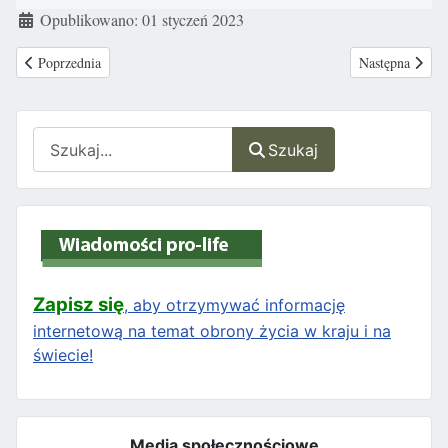
Szczegóły
Opublikowano: 01 styczeń 2023
Poprzednia strona: Rok 2022 przejdzie do historii jako wyjątkowy w walce
Następna stron
Poprzednia
Następna
Szukaj
Szukaj
Zapisz się
, aby otrzymywać informację
internetową na temat obrony życia w kraju i na
świecie!
Media społecznościowe