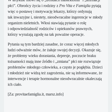
płci”. Obrońcy życia i rodziny z
Pro Vita e Famiglia
pytają
więc o postawę i motywację lekarzy, którzy ordynują
tak inwazyjne i, niestety, nieodwracalne ingerencje w młody
organizm nieletnich. Włosi stawiają pytanie o rolę
i odpowiedzialność rodziców i opiekunów prawnych,
którzy wyrażają zgodę na tak poważne operacje.
Pytania są tym bardziej zasadne, że coraz więcej młodych
ludzi odważnie mów, że żałuje swojej decyzji. Okazuje się,
że problemy wieku dorastania, depresje, poczucie braku
tożsamości mają inne źródło i „zmiana” płci nie rozwiązuje
problemów młodego
cz
łowieka, a
cz
ęsto je pogłębia. Dzieci
i młodzież nie widzą też zagrożenia, nie są informowane, że
interwencje i terapie hormonalne nieodwracalnie okaleczają
ich ciało.
[Za: provitaefamiglia.it, marsz.info]