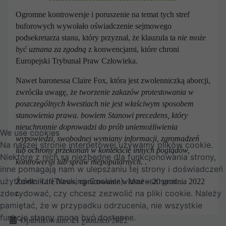
Ogromne kontrowersje i poruszenie na temat tych stref
buforowych wywołało oświadczenie sejmowego
podsekretarza stanu, który przyznał, że klauzula ta
nie może
być uznana za zgodną
z konwencjami, które chroni
Europejski Trybunał Praw Człowieka.
Nawet baronessa Claire Fox, która jest zwolenniczką aborcji,
zwróciła uwagę, że
tworzenie zakazów protestowania w
poszczególnych kwestiach nie jest właściwym sposobem
stanowienia prawa.
bowiem
Stanowi precedens, który
nieuchronnie doprowadzi do prób uniemożliwienia
We use cookies
wypowiedzi, swobodnej wymiany informacji, zgromadzeń
Na naszej stronie internetowej używamy plików cookie.
lub ochrony przekonań w kontekście innych poglądów,
Niektóre z nich są niezbędne dla funkcjonowania strony,
kontrowersji lub spraw niepopularnych.
.
inne pomagają nam w ulepszaniu tej strony i doświadczeń
użytkownika (Tracking Cookies). Możesz sam
Źródło: Life News, opracowanie własne – 20 grudnia 2022
zdecydować, czy chcesz zezwolić na pliki cookie. Należy
r.
pamiętać, że w przypadku odrzucenia, nie wszystkie
funkcje strony mogą być dostępne.
Szczegóły
Opublikowano: 21 grudzień 2022