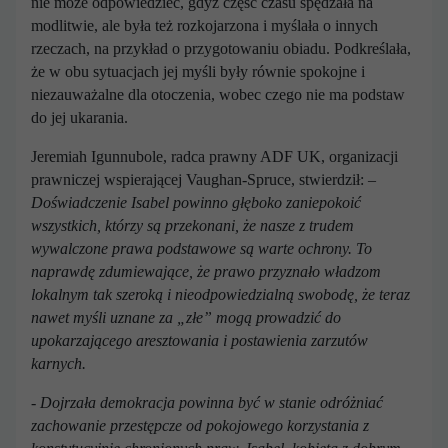
nie może odpowiedzieć, gdyż część czasu spędzała na
modlitwie, ale była też rozkojarzona i myślała o innych
rzeczach, na przykład o przygotowaniu obiadu. Podkreślała,
że w obu sytuacjach jej myśli były równie spokojne i
niezauważalne dla otoczenia, wobec czego nie ma podstaw
do jej ukarania.
Jeremiah Igunnubole, radca prawny ADF UK, organizacji
prawniczej wspierającej Vaughan-Spruce, stwierdził:
–
Doświadczenie Isabel powinno głęboko zaniepokoić
wszystkich, którzy są przekonani, że nasze z trudem
wywalczone prawa podstawowe są warte ochrony.
To
naprawdę zdumiewające, że prawo przyznało władzom
lokalnym tak szeroką i nieodpowiedzialną swobodę, że teraz
nawet myśli uznane za „złe” mogą prowadzić do
upokarzającego aresztowania i postawienia zarzutów
karnych.
- Dojrzała demokracja powinna być w stanie odróżniać
zachowanie przestępcze od pokojowego korzystania z