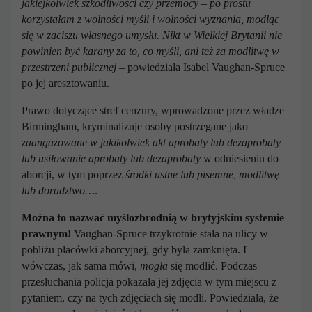
jakiejkolwiek szkodliwości czy przemocy – po prostu
korzystałam z wolności myśli i wolności wyznania, modląc
się w zaciszu własnego umysłu.
Nikt w Wielkiej Brytanii
nie
powinien być karany za to, co myśli, ani też za modlitwę w
przestrzeni publicznej
– powiedziała Isabel Vaughan-Spruce
po jej aresztowaniu.
Prawo dotyczące stref cenzury, wprowadzone przez władze
Birmingham, kryminalizuje osoby postrzegane jako
zaangażowane w jakikolwiek akt aprobaty lub dezaprobaty
lub usiłowanie aprobaty lub dezaprobaty
w odniesieniu do
aborcji, w tym poprzez
środki ustne lub pisemne, modlitwę
lub doradztwo…
.
Można to nazwać myślozbrodnią w brytyjskim systemie
prawnym!
Vaughan-Spruce trzykrotnie stała na ulicy w
pobliżu placówki aborcyjnej, gdy była zamknięta. I
wówczas, jak sama mówi,
mogła
się modlić. Podczas
przesłuchania policja pokazała jej zdjęcia w tym miejscu z
pytaniem, czy na tych zdjęciach się modli. Powiedziała, że