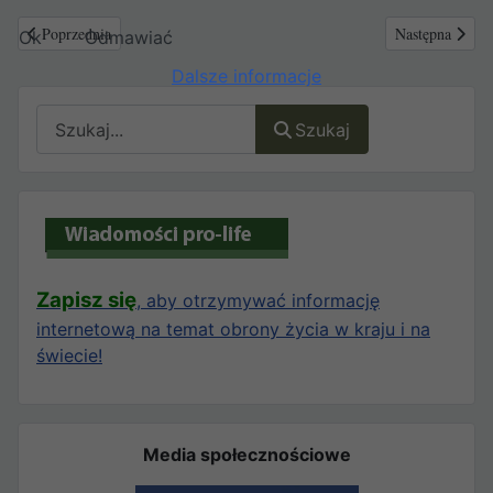
Poprzednia strona: Zapraszamy do obejrzenia najnowszego zapisu live'a 
Następna strona
Poprzednia
Następna
Ok
Odmawiać
Dalsze informacje
Szukaj
Szukaj
Zapisz się
, aby otrzymywać informację
internetową na temat obrony życia w kraju i na
świecie!
Media społecznościowe