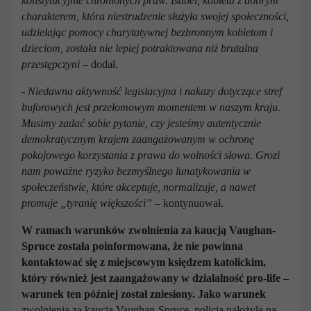
konstytucyjnie chronionych praw.
Isabel, kobieta z dobrym
charakterem, która niestrudzenie służyła swojej społeczności,
udzielając pomocy charytatywnej bezbronnym kobietom i
dzieciom, została nie lepiej potraktowana niż brutalna
przestępczyni
– dodał.
- Niedawna aktywność legislacyjna i nakazy dotyczące stref
buforowych jest przełomowym momentem w naszym kraju.
Musimy zadać sobie pytanie, czy jesteśmy autentycznie
demokratycznym krajem zaangażowanym w ochronę
pokojowego korzystania z prawa do wolności słowa.
Grozi
nam poważne ryzyko bezmyślnego lunatykowania w
społeczeństwie, które akceptuje, normalizuje, a nawet
promuje „tyranię większości” –
kontynuował.
W ramach warunków zwolnienia za kaucją Vaughan-
Spruce została poinformowana, że nie powinna
kontaktować się z miejscowym księdzem katolickim,
który również jest zaangażowany w działalność pro-life –
warunek ten później został zniesiony. Jako warunek
zwolnienia za kaucją Vaughan-Spruce, policja nałożyła na