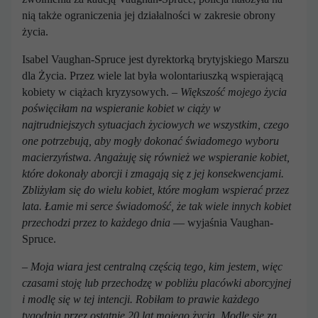
nią także ograniczenia jej działalności w zakresie obrony
życia.
Isabel Vaughan-Spruce jest dyrektorką brytyjskiego Marszu
dla Życia. Przez wiele lat była wolontariuszką wspierającą
kobiety w ciążach kryzysowych.
– Większość mojego życia
poświęciłam na wspieranie kobiet w ciąży w
najtrudniejszych sytuacjach życiowych we wszystkim, czego
one potrzebują, aby mogły dokonać świadomego wyboru
macierzyństwa.
Angażuję się również we wspieranie kobiet,
które dokonały aborcji i zmagają się z jej konsekwencjami.
Zbliżyłam się do wielu kobiet, które mogłam wspierać przez
lata. Łamie mi serce świadomość, że tak wiele innych kobiet
przechodzi przez to każdego dnia
— wyjaśnia Vaughan-
Spruce.
–
Moja wiara jest centralną częścią tego, kim jestem, więc
czasami stoję lub przechodzę w pobliżu placówki aborcyjnej
i modlę się w tej intencji. Robiłam to prawie każdego
tygodnia przez ostatnie 20 lat mojego życia.
Modlę się za