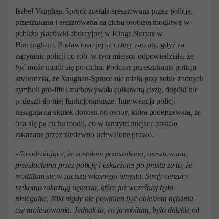
Isabel Vaughan-Spruce została aresztowana przez policję,
przeszukana i aresztowana za cichą osobistą modlitwę w
pobliżu placówki aborcyjnej w Kings Norton w
Birmingham. Postawiono jej aż cztery zarzuty, gdyż za
zapytanie policji co robi w tym miejscu odpowiedziała, że
być może
modli się po cichu. Podczas przeszukania policja
stwierdziła, że Vaughan-Spruce nie miała przy sobie żadnych
symboli pro-life i zachowywała całkowitą ciszę, dopóki nie
podeszli do niej funkcjonariusze. Interwencja policji
nastąpiła na skutek donosu od osoby, która podejrzewała, że
ona się po cichu modli, co w tamtym miejscu zostało
zakazane przez niedawno uchwalone prawo.
- To odrażające, że zostałam przeszukana, aresztowana,
przesłuchana przez policję i oskarżona po prostu za to, że
modliłam się w zaciszu własnego umysłu.
Strefy cenzury
rzekomo zakazują nękania, które już wcześniej było
nielegalne.
Nikt nigdy nie powinien być obiektem nękania
czy molestowania.
Jednak to, co ja robiłam,
było dalekie od