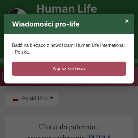
Human Life
×
International -
Wiadomości pro-life
Polska
Bądź na bieżąco z nowościami Human Life International
- Polska.
Polski serwis pro-life
Zapisz się teraz
Wybierz swój język
Polski (PL)
Ulotki do pobrania i