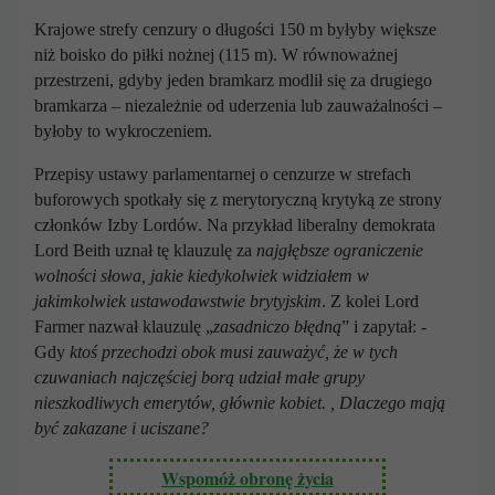
Krajowe strefy cenzury o długości 150 m byłyby większe
niż boisko do piłki nożnej (115 m). W równoważnej
przestrzeni, gdyby jeden bramkarz modlił się za drugiego
bramkarza – niezależnie od uderzenia lub zauważalności –
byłoby to wykroczeniem.
Przepisy ustawy parlamentarnej o cenzurze w strefach
buforowych spotkały się z merytoryczną krytyką ze strony
członków Izby Lordów. Na przykład liberalny demokrata
Lord Beith uznał tę klauzulę za
najgłębsze ograniczenie
wolności słowa, jakie kiedykolwiek widziałem w
jakimkolwiek ustawodawstwie brytyjskim
. Z kolei Lord
Farmer nazwał klauzulę „
zasadniczo błędną
” i zapytał: -
Gdy
ktoś przechodzi obok musi zauważyć, że w tych
czuwaniach najczęściej borą udział małe grupy
nieszkodliwych emerytów, głównie kobiet. , Dlaczego mają
być zakazane i uciszane?
Wspomóż obronę życia