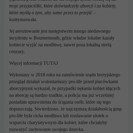
moje przyjaciółki, które doświadczyły aborcji i za kobiety,
które myślą o tym, aby same przez to przejść
–
kontynuowała.
Jej aresztowanie jest następstwem innego niedawnego
incydentu w Bournemouth, gdzie władze lokalne kazały
kobiecie wyjść na modlitwę, nawet poza lokalną strefą
cenzury.
Więcej informacji TUTAJ
Wykonany w 2018 roku na zamówienie rządu brytyjskiego
przegląd działań wolontariuszy pro-life przed placówkami
aborcyjnymi wykazał, że przypadki nękania kobiet idących
na aborcję są bardzo rzadkie, a policja ma już wcześniej
posiadała uprawnienia do ścigania osób, które się tego
dopuszczają. Stwierdzono, że najczęstszą działalnością grup
pro-life była cicha modlitwa lub rozdawanie ulotek o
wsparciu charytatywnym dla kobiet, które chciałyby
rozważyć zachowanie swojego dziecka.