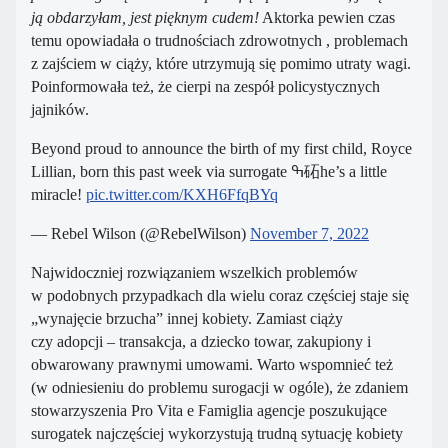
ją obdarzyłam, jest pięknym cudem!
Aktorka pewien czas
temu opowiadała o trudnościach zdrowotnych , problemach
z zajściem w ciąży, które utrzymują się pomimo utraty wagi.
Poinformowała też, że cierpi na zespół policystycznych
jajników.
Beyond proud to announce the birth of my first child, Royce
Lillian, born this past week via surrogate ߒ砳he’s a little
miracle!
pic.twitter.com/KXH6FfqBYq
— Rebel Wilson (@RebelWilson)
November 7, 2022
Najwidoczniej rozwiązaniem wszelkich problemów
w podobnych przypadkach dla wielu coraz częściej staje się
„wynajęcie brzucha” innej kobiety. Zamiast ciąży
czy adopcji – transakcja, a dziecko towar, zakupiony i
obwarowany prawnymi umowami. Warto wspomnieć też
(w odniesieniu do problemu surogacji w ogóle), że zdaniem
stowarzyszenia Pro Vita e Famiglia agencje poszukujące
surogatek najczęściej wykorzystują trudną sytuację kobiety