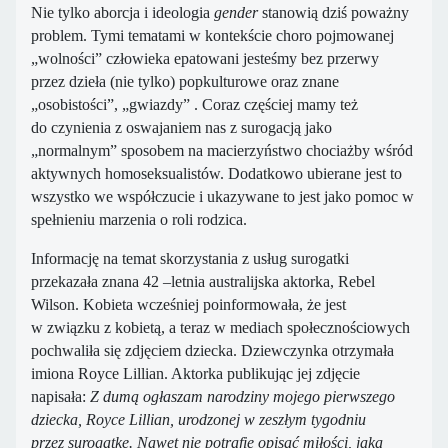
Nie tylko aborcja i ideologia
gender
stanowią dziś poważny
problem. Tymi tematami w kontekście choro pojmowanej
„wolności” człowieka epatowani jesteśmy bez przerwy
przez dzieła (nie tylko) popkulturowe oraz znane
„osobistości”, „gwiazdy” . Coraz częściej mamy też
do czynienia z oswajaniem nas z surogacją jako
„normalnym” sposobem na macierzyństwo chociażby wśród
aktywnych homoseksualistów. Dodatkowo ubierane jest to
wszystko we współczucie i ukazywane to jest jako pomoc w
spełnieniu marzenia o roli rodzica.
Informację na temat skorzystania z usług surogatki
przekazała znana 42 –letnia australijska aktorka, Rebel
Wilson. Kobieta wcześniej poinformowała, że jest
w związku z kobietą, a teraz w mediach społecznościowych
pochwaliła się zdjęciem dziecka. Dziewczynka otrzymała
imiona Royce Lillian. Aktorka publikując jej zdjęcie
napisała:
Z dumą ogłaszam narodziny mojego pierwszego
dziecka, Royce Lillian, urodzonej w zeszłym tygodniu
przez surogatkę. Nawet nie potrafię opisać miłości, jaką