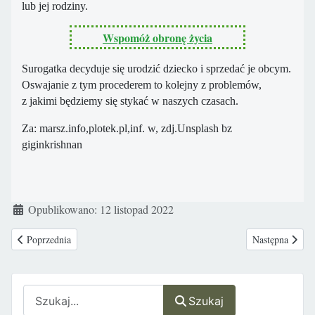
lub jej rodziny.
Wspomóż obronę życia
Surogatka decyduje się urodzić dziecko i sprzedać je obcym.
Oswajanie z tym procederem to kolejny z problemów,
z jakimi będziemy się stykać w naszych czasach.
Za: marsz.info,plotek.pl,inf. w, zdj.Unsplash bz
giginkrishnan
Szczegóły
Opublikowano: 12 listopad 2022
Poprzednia strona: „Byłe dziecko trans” – Chloe Cole pozywa lekarzy za błą
Następna strona
Poprzednia
Następna
Szukaj
Szukaj