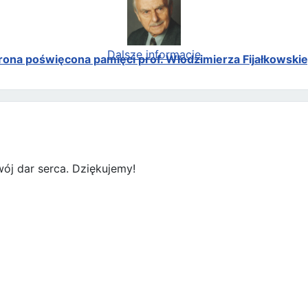
Dalsze informacje
rona poświęcona pamięci prof. Włodzimierza Fijałkowski
ój dar serca. Dziękujemy!