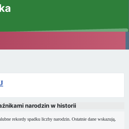
ska
J
źnikami narodzin w historii
hlubne rekordy spadku liczby narodzin. Ostatnie dane wskazują,