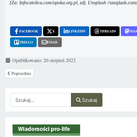
[Za: Infocatolica.com/opoka.org.pl, zdj. Unsplash
//unsplash.co
FACEBOOK
X
LINKEDIN
THREADS
MA
TRELLO
EMAIL
Szczegóły
Opublikowano: 20 sierpień 2022
Poprzednia strona: Manipulacja definicją terminu „płód”, w celu wyklucze
Poprzednia
Szukaj
Szukaj