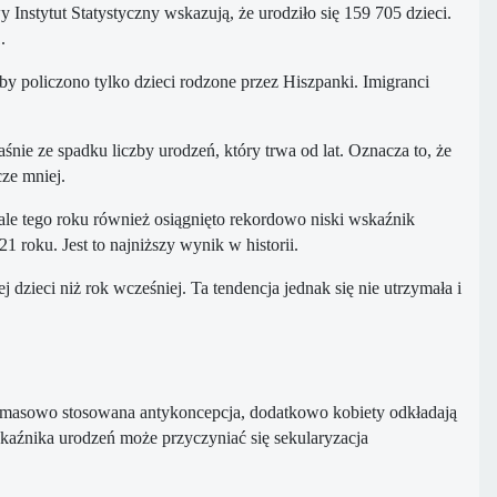
nstytut Statystyczny wskazują, że urodziło się 159 705 dzieci.
1.
by policzono tylko dzieci rodzone przez Hiszpanki. Imigranci
nie ze spadku liczby urodzeń, który trwa od lat. Oznacza to, że
cze mniej.
le tego roku również osiągnięto rekordowo niski wskaźnik
1 roku. Jest to najniższy wynik w historii.
dzieci niż rok wcześniej. Ta tendencja jednak się nie utrzymała i
a i masowo stosowana antykoncepcja, dodatkowo kobiety odkładają
kaźnika urodzeń może przyczyniać się sekularyzacja