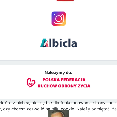
Należymy do:
ektóre z nich są niezbędne dla funkcjonowania strony, inn
zy chcesz zezwolić na pliki cookie. Należy pamiętać, że 