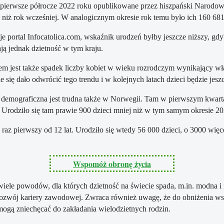
pierwsze półrocze 2022 roku opublikowane przez hiszpański Narodowy I
 niż rok wcześniej. W analogicznym okresie rok temu było ich 160 68
je portal Infocatolica.com, wskaźnik urodzeń byłby jeszcze niższy, gdy
ją jednak dzietność w tym kraju.
m jest także spadek liczby kobiet w wieku rozrodczym wynikający właś
ie się dało odwrócić tego trendu i w kolejnych latach dzieci będzie jesz
 demograficzna jest trudna także w Norwegii. Tam w pierwszym kwarta
 Urodziło się tam prawie 900 dzieci mniej niż w tym samym okresie 202
 pierwszy od 12 lat. Urodziło się wtedy 56 000 dzieci, o 3000 więcej 
Wspomóż obronę życia
t wiele powodów, dla których dzietność na świecie spada, m.in. modn
rozwój kariery zawodowej. Zwraca również uwagę, że do obniżenia ws
ogą zniechęcać do zakładania wielodzietnych rodzin.