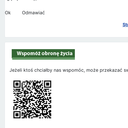
Ok
Odmawiać
St
Jeżeli ktoś chciałby nas wspomóc, może przekazać sw