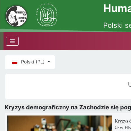
Human
Polski s
Wybierz swój język
Polski (PL)
U
Kryzys demograficzny na Zachodzie się pogłę
Kryzys d
że w Hisz