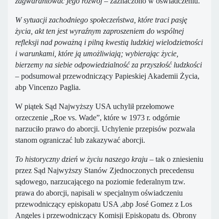
zagwarantować jego rozwój
– zaznaczono w oświadczeniu.
W sytuacji zachodniego społeczeństwa, które traci pasję
życia, akt ten jest wyraźnym zaproszeniem do wspólnej
refleksji nad poważną i pilną kwestią ludzkiej wielodzietności
i warunkami, które ją umożliwiają; wybierając życie,
bierzemy na siebie odpowiedzialność za przyszłość ludzkości
– podsumował przewodniczący Papieskiej Akademii Życia,
abp Vincenzo Paglia.
W piątek Sąd Najwyższy USA uchylił przełomowe
orzeczenie „Roe vs. Wade”, które w 1973 r. odgórnie
narzuciło prawo do aborcji. Uchylenie przepisów pozwala
stanom ograniczać lub zakazywać aborcji.
To historyczny dzień w życiu naszego kraju
– tak o zniesieniu
przez Sąd Najwyższy Stanów Zjednoczonych precedensu
sądowego, narzucającego na poziomie federalnym tzw.
prawa do aborcji, napisali w specjalnym oświadczeniu
przewodniczący episkopatu USA ,abp José Gomez z Los
Angeles i przewodniczący Komisji Episkopatu ds. Obrony