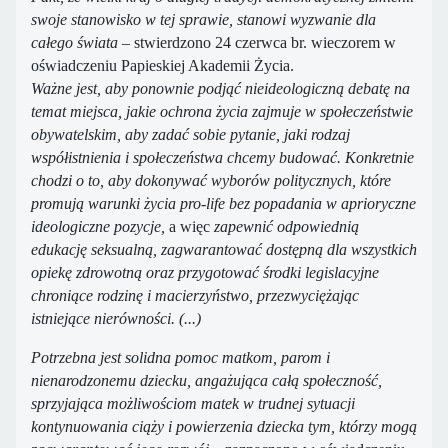
swoje stanowisko w tej sprawie, stanowi wyzwanie dla
całego świata
– stwierdzono 24 czerwca br. wieczorem w
oświadczeniu Papieskiej Akademii Życia.
Ważne jest, aby ponownie podjąć nieideologiczną debatę na
temat miejsca, jakie ochrona życia zajmuje w społeczeństwie
obywatelskim, aby zadać sobie pytanie, jaki rodzaj
współistnienia i społeczeństwa chcemy budować. Konkretnie
chodzi o to, aby dokonywać wyborów politycznych, które
promują warunki życia pro-life bez popadania w aprioryczne
ideologiczne pozycje,
a więc
zapewnić odpowiednią
edukację seksualną, zagwarantować dostępną dla wszystkich
opiekę zdrowotną oraz przygotować środki legislacyjne
chroniące rodzinę i macierzyństwo, przezwyciężając
istniejące nierówności. (...)
Potrzebna jest solidna pomoc matkom, parom i
nienarodzonemu dziecku, angażująca całą społeczność,
sprzyjająca możliwościom matek w trudnej sytuacji
kontynuowania ciąży i powierzenia dziecka tym, którzy mogą