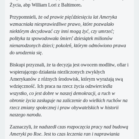
Życia, abp William Lori z Baltimore
.
Przypomnieli, że
od prawie pięćdziesięciu lat Ameryka
wzmacniała niesprawiedliwe prawo, które pozwalało
niektórym decydować czy inni mogą żyć, czy umrzeć;
polityka ta spowodowała śmierć dziesiątek milionów
nienarodzonych dzieci; pokoleń, którym odmówiono prawa
do urodzenia się
.
Biskupi przyznali, że ta decyzja jest owocem modlitw, ofiar i
wspierającego działania niezliczonych zwykłych
Amerykanów z różnych środowisk, którym wyrażają swą
wdzięczność. Ich praca na rzecz życia
odzwierciedla
wszystko, co jest dobre w naszej demokracji, a ruch w
obronie życia zasługuje na zaliczenie do wielkich ruchów na
rzecz zmiany społecznej i praw obywatelskich w historii
naszego narodu
.
Zaznaczyli, że
nadszedł czas rozpoczęcia pracy nad budową
Ameryki po Roe
. Jest to
czas leczenia ran i naprawiania