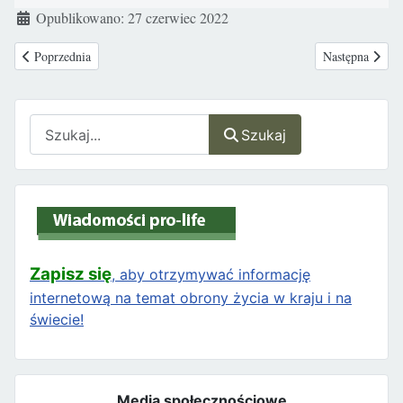
Szczegóły
Opublikowano: 27 czerwiec 2022
Poprzednia strona: Sondaż: Amerykanie twierdzą, że duże firmy nie powi
Następna stron
Poprzednia
Następna
Szukaj
Szukaj
Zapisz się
, aby otrzymywać informację
internetową na temat obrony życia w kraju i na
świecie!
Media społecznościowe