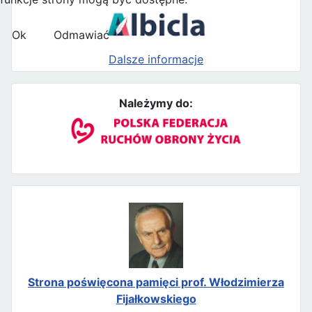
Ok
Odmawiać
Dalsze informacje
Należymy do:
Strona poświęcona pamięci prof. Włodzimierza
Fijałkowskiego