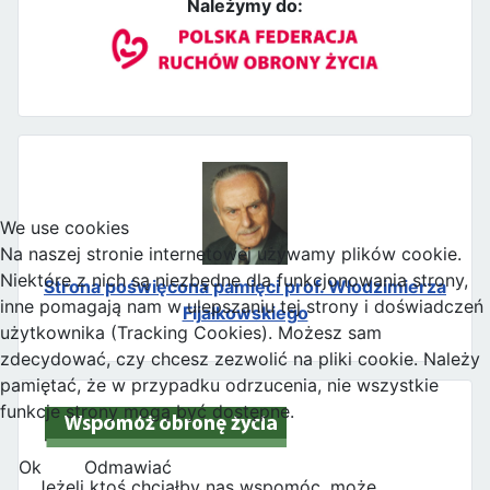
Należymy do:
We use cookies
Na naszej stronie internetowej używamy plików cookie.
Niektóre z nich są niezbędne dla funkcjonowania strony,
Strona poświęcona pamięci prof. Włodzimierza
inne pomagają nam w ulepszaniu tej strony i doświadczeń
Fijałkowskiego
użytkownika (Tracking Cookies). Możesz sam
zdecydować, czy chcesz zezwolić na pliki cookie. Należy
pamiętać, że w przypadku odrzucenia, nie wszystkie
funkcje strony mogą być dostępne.
Ok
Odmawiać
Jeżeli ktoś chciałby nas wspomóc, może