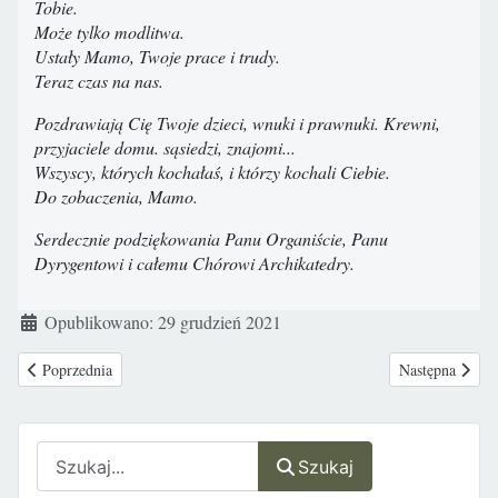
Tobie.
Może tylko modlitwa.
Ustały Mamo, Twoje prace i trudy.
Teraz czas na nas.
Pozdrawiają Cię Twoje dzieci, wnuki i prawnuki. Krewni,
przyjaciele domu. sąsiedzi, znajomi...
Wszyscy, których kochałaś, i którzy kochali Ciebie.
Do zobaczenia, Mamo.
Serdecznie podziękowania Panu Organiście, Panu
Dyrygentowi i całemu Chórowi Archikatedry.
Szczegóły
Opublikowano: 29 grudzień 2021
Poprzednia strona: Ś.P. Wacław Schulta
Następna strona
Poprzednia
Następna
Szukaj
Szukaj