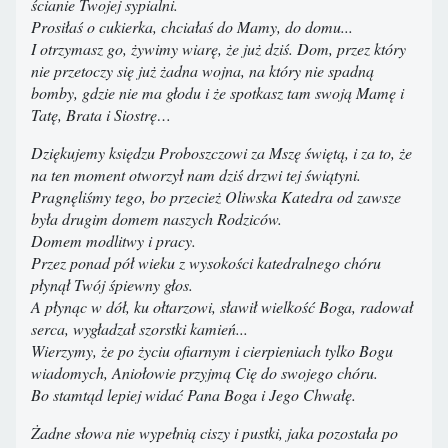
ścianie Twojej sypialni.
Prosiłaś o cukierka, chciałaś do Mamy, do domu...
I otrzymasz go, żywimy wiarę, że już dziś. Dom, przez który
nie przetoczy się już żadna wojna, na który nie spadną
bomby, gdzie nie ma głodu i że spotkasz tam swoją Mamę i
Tatę, Brata i Siostrę…
Dziękujemy księdzu Proboszczowi za Mszę świętą, i za to, że
na ten moment otworzył nam dziś drzwi tej świątyni.
Pragnęliśmy tego, bo przecież Oliwska Katedra od zawsze
była drugim domem naszych Rodziców.
Domem modlitwy i pracy.
Przez ponad pół wieku z wysokości katedralnego chóru
płynął Twój śpiewny głos.
A płynąc w dół, ku ołtarzowi, sławił wielkość Boga, radował
serca, wygładzał szorstki kamień...
Wierzymy, że po życiu ofiarnym i cierpieniach tylko Bogu
wiadomych, Aniołowie przyjmą Cię do swojego chóru.
Bo stamtąd lepiej widać Pana Boga i Jego Chwałę.
Żadne słowa nie wypełnią ciszy i pustki, jaka pozostała po