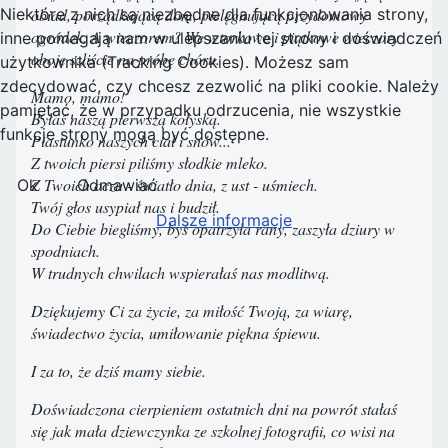
obiad, porządkującą dom, pielęgnującą przydomowy
Niektóre z nich są niezbędne dla funkcjonowania strony,
ogródek. A wieczorem? We wtorkowe i piątkowe wieczory
inne pomagają nam w ulepszaniu tej strony i doświadczeń
oboje szliście na próbę chóru.
użytkownika (Tracking Cookies). Możesz sam
zdecydować, czy chcesz zezwolić na pliki cookie. Należy
Mamo, mamo!
pamiętać, że w przypadku odrzucenia, nie wszystkie
Byłaś naszą pierwszą kołyską.
funkcje strony mogą być dostępne.
Piastunko naszych ciał i snów...
Z twoich piersi piliśmy słodkie mleko.
Z Twoich oczu - światło dnia, z ust - uśmiech.
Ok
Odmawiać
Twój głos usypiał nas i budził.
Dalsze informacje
Do Ciebie biegliśmy, byś opatrzyła rany, zaszyła dziury w
spodniach.
W trudnych chwilach wspierałaś nas modlitwą.
Dziękujemy Ci za życie, za miłość Twoją, za wiarę,
świadectwo życia, umiłowanie piękna śpiewu.
I za to, że dziś mamy siebie.
Doświadczona cierpieniem ostatnich dni na powrót stałaś
się jak mała dziewczynka ze szkolnej fotografii, co wisi na