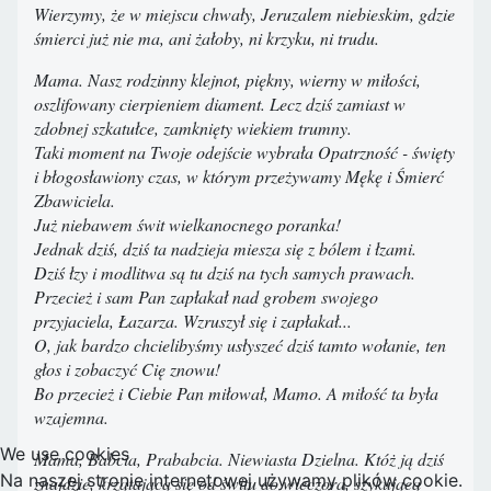
Wierzymy, że w miejscu chwały, Jeruzalem niebieskim, gdzie
śmierci już nie ma, ani żałoby, ni krzyku, ni trudu.
Mama. Nasz rodzinny klejnot, piękny, wierny w miłości,
oszlifowany cierpieniem diament. Lecz dziś zamiast w
zdobnej szkatułce, zamknięty wiekiem trumny.
Taki moment na Twoje odejście wybrała Opatrzność - święty
i błogosławiony czas, w którym przeżywamy Mękę i Śmierć
Zbawiciela.
Już niebawem świt wielkanocnego poranka!
Jednak dziś, dziś ta nadzieja miesza się z bólem i łzami.
Dziś łzy i modlitwa są tu dziś na tych samych prawach.
Przecież i sam Pan zapłakał nad grobem swojego
przyjaciela, Łazarza. Wzruszył się i zapłakał...
O, jak bardzo chcielibyśmy usłyszeć dziś tamto wołanie, ten
głos i zobaczyć Cię znowu!
Bo przecież i Ciebie Pan miłował, Mamo. A miłość ta była
wzajemna.
We use cookies
Mama, Babcia, Prababcia. Niewiasta Dzielna. Któż ją dziś
Na naszej stronie internetowej używamy plików cookie.
znajdzie, krzątającą się od świtu do wieczora, szykującą