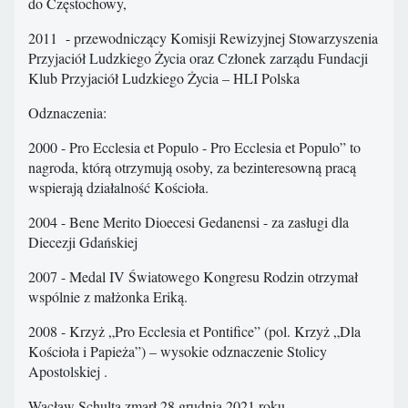
do Częstochowy,
2011 - przewodniczący Komisji Rewizyjnej Stowarzyszenia
Przyjaciół Ludzkiego Życia oraz Członek zarządu Fundacji
Klub Przyjaciół Ludzkiego Życia – HLI Polska
Odznaczenia:
2000 - Pro Ecclesia et Populo - Pro Ecclesia et Populo” to
nagroda, którą otrzymują osoby, za bezinteresowną pracą
wspierają działalność Kościoła.
2004 - Bene Merito Dioecesi Gedanensi - za zasługi dla
Diecezji Gdańskiej
2007 - Medal IV Światowego Kongresu Rodzin otrzymał
wspólnie z małżonka Eriką.
2008 - Krzyż „Pro Ecclesia et Pontifice” (pol. Krzyż „Dla
Kościoła i Papieża”) – wysokie odznaczenie Stolicy
Apostolskiej .
Wacław Schulta zmarł 28 grudnia 2021 roku.